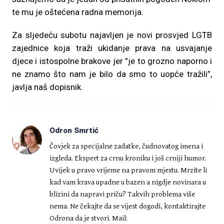
te mu je oštećena radna memorija.
Za sljedeću subotu najavljen je novi prosvjed LGTB
zajednice koja traži ukidanje prava na usvajanje
djece i istospolne brakove jer ”je to grozno naporno i
ne znamo što nam je bilo da smo to uopće tražili”,
javlja naš dopisnik.
Odron Smrtić
Čovjek za specijalne zadatke, čudnovatog imena i
izgleda. Ekspert za crnu kroniku i još crniji humor.
Uvijek u pravo vrijeme na pravom mjestu. Mrzite li
kad vam krava upadne u bazen a nigdje novinara u
blizini da napravi priču? Takvih problema više
nema. Ne čekajte da se vijest dogodi, kontaktirajte
Odrona da je stvori. Mail: