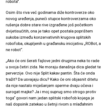
robota”.
Osim što riva već godinama diže kontroverze oko
novog uređenja, puneći stupce kontroverzama oko
rušenja dobre stare rive izgrađene još početkom
dvijetisućitih, ona je tako opet postala poprištem
sukoba između konzervativnih krugova splitskih
robofoba, okupljenih u građansku inicijativu „ROBot, a
ne robot“.
„Ako će oni šerati fajlove jedni drugima neka to rade
u svoja četiri zida. Ne moraju današnja dica gledat te
perverzije. Ovo nije Split kakav pantin. Šta će onda
tražit? Da usvajaju dicu? Kako će oni objasnit ditetu
da nije nastalo miješanjem sperme dvaju očeva i
surogat majke? Ja i moj suprug smo strogo protiv
toga“ govori nam jedan splitski robofob kojega je
naš dopsinik zatekao u šetnji rivom s mlađahnim