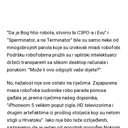
”Da je Bog htio robote, stvorio bi C3PO-a i Evu” i
“Sperminator, a ne Terminator” bile su samo neke od
mnogobrojnih parola koje su izvikivali mladi robofobi.
Podršku robofobima pružili su i splitski intelektualci
držeći transparent sa slikom desktop računala i
porukom: ”Može li ovo odgojiti vaše dijete?”.
No, nažalost nije sve ostalo na riječima. Zajapurena
masa robofoba sudionike robo parade ponosa
gađala je, prema riječima našeg dopisnika,
”iPhoneom 5 velikim poput cigle, HD televizorima i
drugim artefaktima iz prošlog stoljeća koji su netom
stigli u Hrvatsku”. Iako nije bilo teže ozlijeđenih,
saznajemo da je jedan od prisutnih pogođen Nokiom