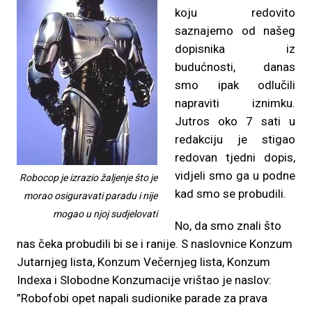
koju redovito
saznajemo od našeg
dopisnika iz
budućnosti, danas
smo ipak odlučili
napraviti iznimku.
Jutros oko 7 sati u
redakciju je stigao
redovan tjedni dopis,
vidjeli smo ga u podne
Robocop je izrazio žaljenje što je
kad smo se probudili.
morao osiguravati paradu i nije
mogao u njoj sudjelovati
No, da smo znali što
nas čeka probudili bi se i ranije. S naslovnice Konzum
Jutarnjeg lista, Konzum Večernjeg lista, Konzum
Indexa i Slobodne Konzumacije vrištao je naslov:
”Robofobi opet napali sudionike parade za prava