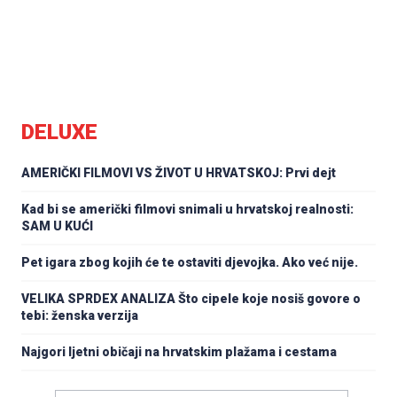
DELUXE
AMERIČKI FILMOVI VS ŽIVOT U HRVATSKOJ: Prvi dejt
Kad bi se američki filmovi snimali u hrvatskoj realnosti:
SAM U KUĆI
Pet igara zbog kojih će te ostaviti djevojka. Ako već nije.
VELIKA SPRDEX ANALIZA Što cipele koje nosiš govore o
tebi: ženska verzija
Najgori ljetni običaji na hrvatskim plažama i cestama