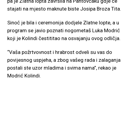
pa je Zlatna lopta završila na Pantovčaku gdje će
stajati na mjesto maknute biste Josipa Broza Tita.
Sinoć je bila i ceremonija dodjele Zlatne lopte, a u
program se javio poznati nogometaš Luka Modrić
koji je Kolindi čestititao na osvajanju ovog odličja.
“Vaša požrtvovnost i hrabrost odveli su vas do
povijesnog uspjeha, a zbog vašeg rada i zalaganja
postali ste uzor mladima i svima nama”, rekao je
Modrić Kolindi.