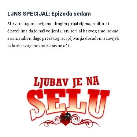
LJNS SPECIJAL: Epizoda sedam
Shrvani tugom javljamo dragim prijateljima, rodbini i
čitateljima da je naš voljeni LJNS serijal kakvog smo nekad
znali, nakon dugog i teškog iscrpljivanja dosadom zauvijek
sklopio svoje nekad zabavne oči.
DELUXE
Kratak vodič kroz komentare
Drage Ćosića