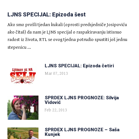
DELUXE
Najgori običaji na hrvatskim
LJNS SPECIJAL: Epizoda šest
svadbama (drugi dio)
Ako smo prošli tjedan kukali (oprosti predsjedniče Josipoviću
ako čitaš) da nam je LJNS specijal o raspakiravanju istisnuo
radost iz života, RTL se ovog tjedna potrudio spustiti još jednu
...
stepenicu
LJNS SPECIJAL: Epizoda četiri
Mar 07, 2013
CRNA KRONIKA
Sudac optuženika kaznio
SPRDEX LJNS PROGNOZE: Silvija
slušanjem obrane diplomskog
Vidović
rada na Filozofskom fakultetu.
Feb 22, 2013
Udruge za zaštitu ljudskih prava
u šoku!
SPRDEX LJNS PROGNOZE – Saša
Kunjek