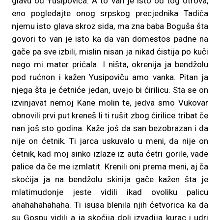
glavu od Yusipoviča. A to van je isto od tog otrova,
eno pogledajte onog srpskog precjednika Tadiča
njemu isto glava skroz sida, ma zna baba Boguša šta
govori to van je isto ka da van domestos padne na
gače pa sve izbili, mislin nisan ja nikad ćistija po kuči
nego mi mater prićala. I ništa, okrenija ja bendžolu
pod rućnon i kažen Yusipoviču amo vanka. Pitan ja
njega šta je ćetniće jedan, uvejo bi ćirilicu. Sta se on
izvinjavat nemoj Kane molin te, jedva smo Vukovar
obnovili prvi put kreneš li ti rušit zbog ćirilice tribat če
nan još sto godina. Kaže još da san bezobrazan i da
nije on ćetnik. Ti jarca uskuvalo u meni, da nije on
ćetnik, kad moj sinko izlaze iz auta ćetri gorile, vade
palice da če me izmlatit. Krenili oni prema meni, aj ča
skoćija ja na bendžolu skinija gače kažen šta je
mlatimudonje jeste vidili ikad ovoliku palicu
ahahahahahaha. Ti isusa blenila njih ćetvorica ka da
su Gospu vidili a ja skoćija doli izvadija kurac i udri