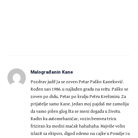
Malograđanin Kane
Pozdrav judi! Ja se zoven Petar Paško Kaneković.
Rođen san 1986. u najluđen gradu na svitu. Paško se
zoven po didu, Petar po kralju Petru Krešimiru. Za
prijatelje samo Kane. Jedan moj pajdaš me zamolija
da vamo pišen glog šta se meni događa u životu.
Radin ka automehanićar, vozin bemvea tricu
friziran ka modni maćak hahahaha. Najviše volin
izlazit sa ekipon, digod odemo na cajke u Posušje i u