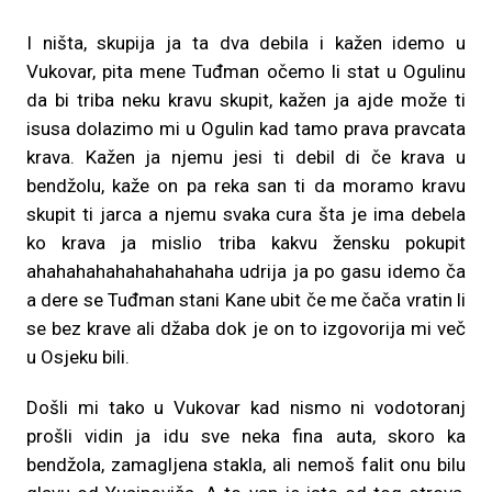
I ništa, skupija ja ta dva debila i kažen idemo u
Vukovar, pita mene Tuđman očemo li stat u Ogulinu
da bi triba neku kravu skupit, kažen ja ajde može ti
isusa dolazimo mi u Ogulin kad tamo prava pravcata
krava. Kažen ja njemu jesi ti debil di če krava u
bendžolu, kaže on pa reka san ti da moramo kravu
skupit ti jarca a njemu svaka cura šta je ima debela
ko krava ja mislio triba kakvu žensku pokupit
ahahahahahahahahahaha udrija ja po gasu idemo ča
a dere se Tuđman stani Kane ubit če me čača vratin li
se bez krave ali džaba dok je on to izgovorija mi več
u Osjeku bili.
Došli mi tako u Vukovar kad nismo ni vodotoranj
prošli vidin ja idu sve neka fina auta, skoro ka
bendžola, zamagljena stakla, ali nemoš falit onu bilu