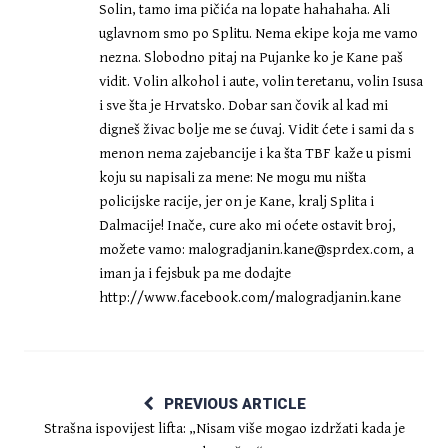
Solin, tamo ima pičića na lopate hahahaha. Ali
uglavnom smo po Splitu. Nema ekipe koja me vamo
nezna. Slobodno pitaj na Pujanke ko je Kane paš
vidit. Volin alkohol i aute, volin teretanu, volin Isusa
i sve šta je Hrvatsko. Dobar san čovik al kad mi
digneš živac bolje me se ćuvaj. Vidit ćete i sami da s
menon nema zajebancije i ka šta TBF kaže u pismi
koju su napisali za mene: Ne mogu mu ništa
policijske racije, jer on je Kane, kralj Splita i
Dalmacije! Inače, cure ako mi oćete ostavit broj,
možete vamo:
malogradjanin.kane@sprdex.com
, a
iman ja i fejsbuk pa me dodajte
http://www.facebook.com/malogradjanin.kane
PREVIOUS ARTICLE
Strašna ispovijest lifta: „Nisam više mogao izdržati kada je