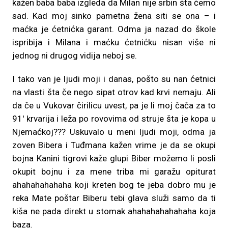
kažen baba baba izgleda da Milan nije srbin šta čemo
sad. Kad moj sinko pametna žena siti se ona – i
maćka je ćetnićka garant. Odma ja nazad do škole
ispribija i Milana i maćku ćetnićku nisan više ni
jednog ni drugog vidija neboj se.
I tako van je ljudi moji i danas, pošto su nan ćetnici
na vlasti šta če nego sipat otrov kad krvi nemaju. Ali
da če u Vukovar čirilicu uvest, pa je li moj čača za to
91′ krvarija i leža po rovovima od struje šta je kopa u
Njemaćkoj??? Uskuvalo u meni ljudi moji, odma ja
zoven Bibera i Tuđmana kažen vrime je da se okupi
bojna Kanini tigrovi kaže glupi Biber možemo li posli
okupit bojnu i za mene triba mi garažu opiturat
ahahahahahaha koji kreten bog te jeba dobro mu je
reka Mate poštar Biberu tebi glava služi samo da ti
kiša ne pada direkt u stomak ahahahahahahaha koja
baza.