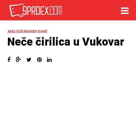
MALOGRAĐANIN KANE
Neče čirilica u Vukovar