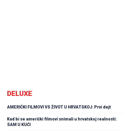
DELUXE
AMERIČKI FILMOVI VS ŽIVOT U HRVATSKOJ: Prvi dejt
Kad bi se američki filmovi snimali u hrvatskoj realnosti:
SAM U KUĆI