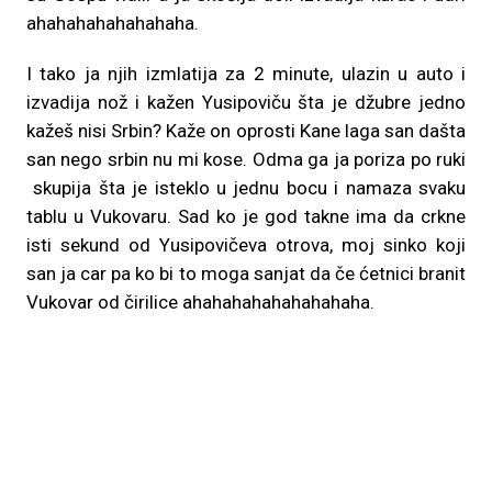
ahahahahahahahaha.
I tako ja njih izmlatija za 2 minute, ulazin u auto i
izvadija nož i kažen Yusipoviču šta je džubre jedno
kažeš nisi Srbin? Kaže on oprosti Kane laga san dašta
san nego srbin nu mi kose. Odma ga ja poriza po ruki
skupija šta je isteklo u jednu bocu i namaza svaku
tablu u Vukovaru. Sad ko je god takne ima da crkne
isti sekund od Yusipovičeva otrova, moj sinko koji
san ja car pa ko bi to moga sanjat da če ćetnici branit
Vukovar od čirilice ahahahahahahahahaha.