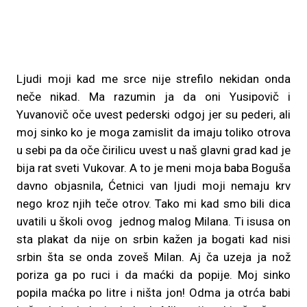
Ljudi moji kad me srce nije strefilo nekidan onda
neče nikad. Ma razumin ja da oni Yusipovič i
Yuvanovič oče uvest pederski odgoj jer su pederi, ali
moj sinko ko je moga zamislit da imaju toliko otrova
u sebi pa da oče čirilicu uvest u naš glavni grad kad je
bija rat sveti Vukovar. A to je meni moja baba Boguša
davno objasnila, Ćetnici van ljudi moji nemaju krv
nego kroz njih teče otrov. Tako mi kad smo bili dica
uvatili u školi ovog jednog malog Milana. Ti isusa on
sta plakat da nije on srbin kažen ja bogati kad nisi
srbin šta se onda zoveš Milan. Aj ča uzeja ja nož
poriza ga po ruci i da maćki da popije. Moj sinko
popila maćka po litre i ništa jon! Odma ja otrća babi