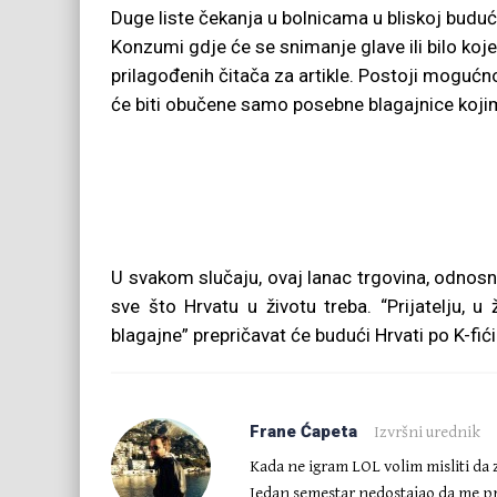
Duge liste čekanja u bolnicama u bliskoj budućno
Konzumi gdje će se snimanje glave ili bilo ko
prilagođenih čitača za artikle. Postoji mogućno
će biti obučene samo posebne blagajnice kojima
U svakom slučaju, ovaj lanac trgovina, odnosno
sve što Hrvatu u životu treba. “Prijatelju,
blagajne” prepričavat će budući Hrvati po K-fi
Frane Ćapeta
Izvršni urednik
Kada ne igram LOL volim misliti da 
Jedan semestar nedostajao da me pr