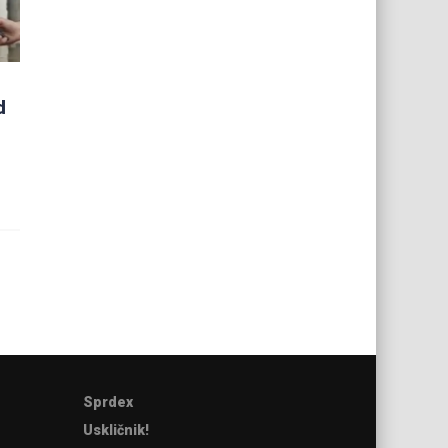
d
Sprdex
Uskličnik!