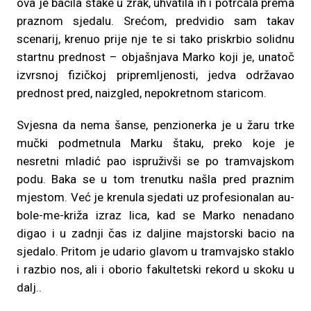
ova je bacila štake u zrak, uhvatila ih i potrčala prema
praznom sjedalu. Srećom, predvidio sam takav
scenarij, krenuo prije nje te si tako priskrbio solidnu
startnu prednost – objašnjava Marko koji je, unatoč
izvrsnoj fizičkoj pripremljenosti, jedva održavao
prednost pred, naizgled, nepokretnom staricom.
Svjesna da nema šanse, penzionerka je u žaru trke
mučki podmetnula Marku štaku, preko koje je
nesretni mladić pao ispruživši se po tramvajskom
podu. Baka se u tom trenutku našla pred praznim
mjestom. Već je krenula sjedati uz profesionalan au-
bole-me-križa izraz lica, kad se Marko nenadano
digao i u zadnji čas iz daljine majstorski bacio na
sjedalo. Pritom je udario glavom u tramvajsko staklo
i razbio nos, ali i oborio fakultetski rekord u skoku u
dalj..