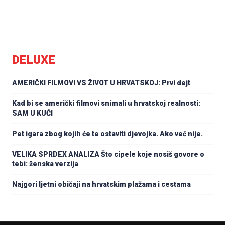
DELUXE
AMERIČKI FILMOVI VS ŽIVOT U HRVATSKOJ: Prvi dejt
Kad bi se američki filmovi snimali u hrvatskoj realnosti:
SAM U KUĆI
Pet igara zbog kojih će te ostaviti djevojka. Ako već nije.
VELIKA SPRDEX ANALIZA Što cipele koje nosiš govore o
tebi: ženska verzija
Najgori ljetni običaji na hrvatskim plažama i cestama