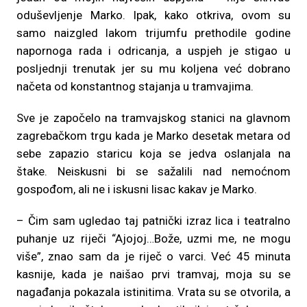
oduševljenje Marko. Ipak, kako otkriva, ovom su
samo naizgled lakom trijumfu prethodile godine
napornoga rada i odricanja, a uspjeh je stigao u
posljednji trenutak jer su mu koljena već dobrano
načeta od konstantnog stajanja u tramvajima.
Sve je započelo na tramvajskog stanici na glavnom
zagrebačkom trgu kada je Marko desetak metara od
sebe zapazio staricu koja se jedva oslanjala na
štake. Neiskusni bi se sažalili nad nemoćnom
gospođom, ali ne i iskusni lisac kakav je Marko.
– Čim sam ugledao taj patnički izraz lica i teatralno
puhanje uz riječi “Ajojoj…Bože, uzmi me, ne mogu
više”, znao sam da je riječ o varci. Već 45 minuta
kasnije, kada je naišao prvi tramvaj, moja su se
nagađanja pokazala istinitima. Vrata su se otvorila, a