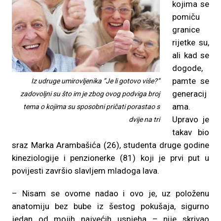
kojima se
pomiču
granice
rijetke su,
ali kad se
dogode,
pamte se
Iz udruge umirovljenika ”Je li gotovo više?”
generacij
zadovoljni su što im je zbog ovog podviga broj
ama.
tema o kojima su sposobni pričati porastao s
Upravo je
dvije na tri
takav bio
sraz Marka Arambašića (26), studenta druge godine
kineziologije i penzionerke (81) koji je prvi put u
povijesti završio slavljem mladoga lava.
– Nisam se ovome nadao i ovo je, uz položenu
anatomiju bez bube iz šestog pokušaja, sigurno
jedan od mojih najvećih uspjeha – nije skrivao