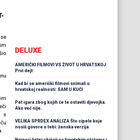
T-
 se
kim
DELUXE
šio
AMERIČKI FILMOVI VS ŽIVOT U HRVATSKOJ:
Prvi dejt
unu
Kad bi se američki filmovi snimali u
hrvatskoj realnosti: SAM U KUĆI
nim
Pet igara zbog kojih će te ostaviti djevojka.
eči
Ako već nije.
 s
VELIKA SPRDEX ANALIZA Što cipele koje
iču
nosiš govore o tebi: ženska verzija
a.
Najgori ljetni običaji na hrvatskim plažama i