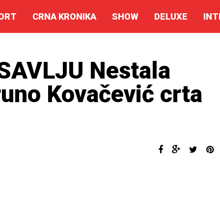
ORT
CRNA KRONIKA
SHOW
DELUXE
INT
SAVLJU Nestala
uno Kovačević crta