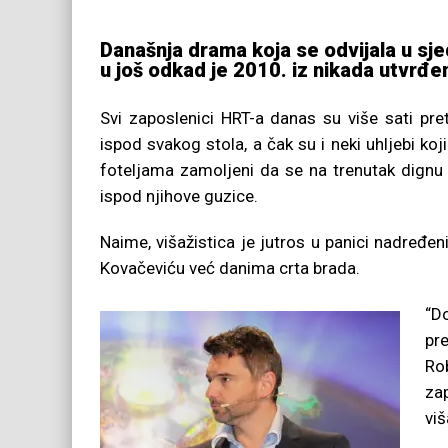
Današnja drama koja se odvijala u sje
u još odkad je 2010. iz nikada utvrđe
Svi zaposlenici HRT-a danas su više sati pretr
ispod svakog stola, a čak su i neki uhljebi ko
foteljama zamoljeni da se na trenutak dignu 
ispod njihove guzice.
Naime, višažistica je jutros u panici nadređe
Kovačeviću već danima crta brada.
“D
pr
Ro
za
viš