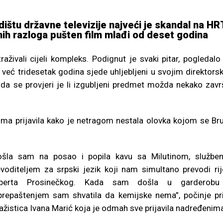
dištu državne televizije najveći je skandal na HR
nih razloga pušten film mlađi od deset godina
aživali cijeli kompleks. Podignut je svaki pitar, pogledalo
ji već tridesetak godina sjede uhljebljeni u svojim direktors
da se provjeri je li izgubljeni predmet možda nekako zavr
nima prijavila kako je netragom nestala olovka kojom se Br
ošla sam na posao i popila kavu sa Milutinom, službe
evoditeljem za srpski jezik koji nam simultano prevodi rij
berta Prosinečkog. Kada sam došla u garderobu
prepaštenjem sam shvatila da kemijske nema”, počinje pr
ažistica Ivana Marić koja je odmah sve prijavila nadređenim