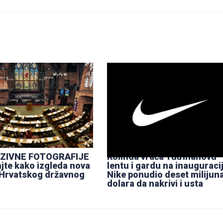
ZIVNE FOTOGRAFIJE
Kolinda vraća Tuđmanovu
jte kako izgleda nova
lentu i gardu na inauguracij
Hrvatskog državnog
Nike ponudio deset milijun
dolara da nakrivi i usta