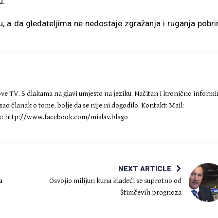
u.
u, a da gledateljima ne nedostaje zgražanja i ruganja pobri
Nove TV. S dlakama na glavi umjesto na jeziku. Načitan i kronično inform
ao članak o tome, bolje da se nije ni dogodilo. Kontakt: Mail:
: http://www.facebook.com/mislav.blago
NEXT ARTICLE
a
Osvojio milijun kuna kladeći se suprotno od
Štimčevih prognoza