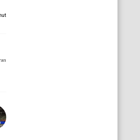
nut
iran