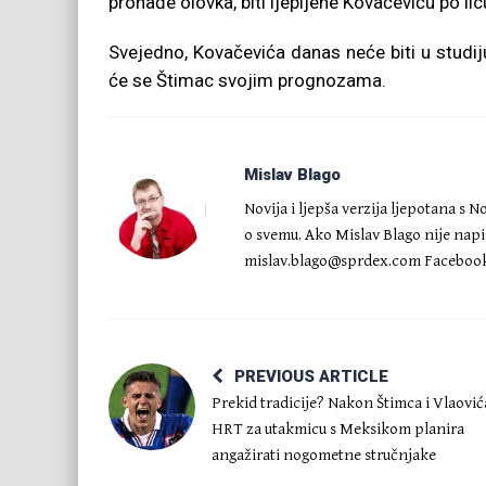
pronađe olovka, biti ljepljene Kovačeviću po lic
Svejedno, Kovačevića danas neće biti u studij
će se Štimac svojim prognozama.
Mislav Blago
Novija i ljepša verzija ljepotana s 
o svemu. Ako Mislav Blago nije napis
mislav.blago@sprdex.com
Facebook
PREVIOUS ARTICLE
Prekid tradicije? Nakon Štimca i Vlaović
HRT za utakmicu s Meksikom planira
angažirati nogometne stručnjake