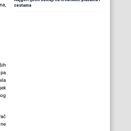
na,
cestama
ših
 pa
ila
jek
kog
vač
 ne