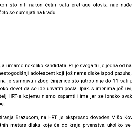
kon što niti nakon četiri sata pretrage olovka nije nađe
čelo se sumnjati na krađu.
, ali imamo nekoliko kandidata. Prije svega tu je jedna od na
aestogodišnji adolescent koji još nema dlake ispod pazuha,
 je sumnjiva i zbog činjenice što jutros nije do 11 sati p
ko devet da se ide uhvatiti posla. Ipak, s imenima još uvi
atelj HRT-a kojemu nismo zapamtili ime jer se ionako sva
be.
etiranja Brazucom, na HRT je ekspresno doveden Mišo Ko
atnih metara dlaka koje će do kraja prvenstva, ukoliko se