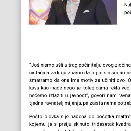
Na
po
“Još nismo ušli u trag počinitelju ovog zločina
čistaćica za koju znamo da joj je sin sedamn
smatramo da ona ima motiv za učiniti ovo. Ona
kavu kao inače nego je kolegicama rekla već o
nećemo izlaziti u javnost”, govori nam ravn
tjedna ravnatelj mijenja, pa zaista nema potre
Pošto olovka nije nađena do početka maltr
kojemu je s prsiju skinuto tridesetak kvadr