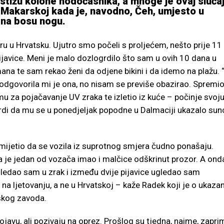
stižu kolone hodočasnika, a mnoge je ovaj sluča
 Makarskoj kada je, navodno, Čeh, umjesto u
 na bosu nogu.
u u Hrvatsku. Ujutro smo počeli s proljećem, nešto prije 11
 pijavice. Meni je malo dozlogrdilo što sam u ovih 10 dana u
na te sam rekao ženi da odjene bikini i da idemo na plažu. “
odgovorila mi je ona, no nisam se previše obazirao. Spremi
mu za pojačavanje UV zraka te izletio iz kuće – počinje svoj
tvrdi da mu se u ponedjeljak popodne u Dalmaciji ukazalo sun
mijetio da se vozila iz suprotnog smjera čudno ponašaju.
a je jedan od vozača imao i malčice odškrinut prozor. A ond
gledao sam u zrak i između dvije pijavice ugledao sam
 na ljetovanju, a ne u Hrvatskoj – kaže Radek koji je o ukaza
škog zavoda.
javu, ali pozivaju na oprez. Prošlog su tjedna, naime, zaprim