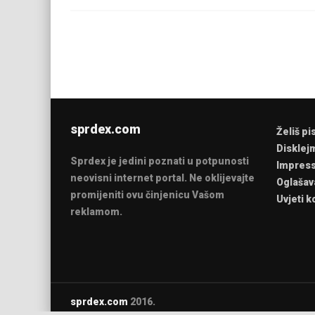
sprdex.com
Želiš pi
Disklej
Sprdex je jedini poznati u potpunosti
Impres
neovisni internet portal. Ne oklijevajte
Oglašav
promijeniti ovu činjenicu Vašom
Uvjeti k
reklamom.
sprdex.com
2016.