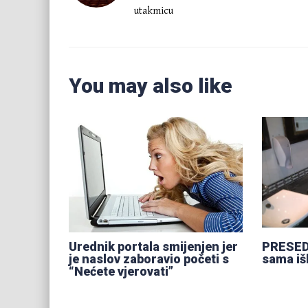
utakmicu
You may also like
Urednik portala smijenjen jer
PRESEDA
je naslov zaboravio početi s
sama iš
“Nećete vjerovati”