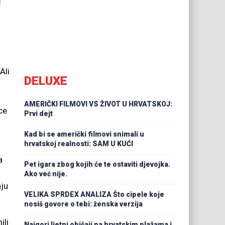
j
Ali
DELUXE
o
u
AMERIČKI FILMOVI VS ŽIVOT U HRVATSKOJ:
ce
Prvi dejt
Kad bi se američki filmovi snimali u
hrvatskoj realnosti: SAM U KUĆI
a
Pet igara zbog kojih će te ostaviti djevojka.
Ako već nije.
nju
VELIKA SPRDEX ANALIZA Što cipele koje
nosiš govore o tebi: ženska verzija
ili
Najgori ljetni običaji na hrvatskim plažama i