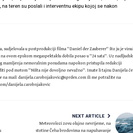
a teren su poslali i interventnu ekipu kojoj se nakon
 sudjelovala u postprodukciji filma ''Daniel der Zauberer'' što ju je vinu
a na ovom epskom megaspektaklu dobila posao u ''24 sata''. Uz nadljuds
eg mamljenja nemoralnim ponudama napokon pristupila redakciji
diti pod motom ''Ništa nije dovoljno nevažno''. Imate li tajnu Danijela će
te na mail:
danijela.carobnjakovic@sprdex.com
ili me potražite na
om/danijela.carobnjakovic
NEXT ARTICLE
Meteorolozi zovu olujno nevrijeme, na
u
stotine Čeha brodovima na napuhavanje