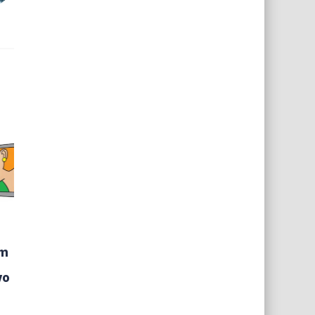
om
vo