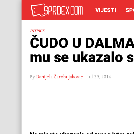
VIJESTI
SP
INTRIGE
ČUDO U DALMACIJ
mu se ukazalo 
By
Danijela Čarobnjaković
Jul 29, 2014