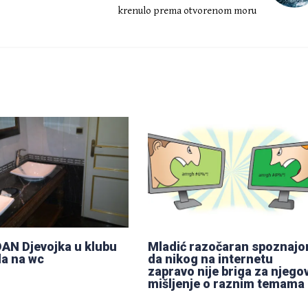
krenulo prema otvorenom moru
N Djevojka u klubu
Mladić razočaran spoznaj
la na wc
da nikog na internetu
zapravo nije briga za njego
mišljenje o raznim temama