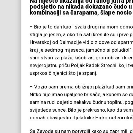
Na mjesto ukazanja od ranog jutra pri
podsjetio na nikada dokazano čudo u
kombinaciji sa čarapama, šlape nosio
– Bio je to dan kao i svaki drugi na mom odmor
stigla je jesen, a oko 16 sati krenule su i prve
Hrvatskoj od Dalmacije vidio zidove od apartma
kraj je sedmog mjeseca, jamačno si poludio!” 
sam stvari za plažu, kišobran, gromobran i kre
nevjerojatnu priču Poljak Radek Strechil koji 
usprkos činjenici što je srpanj.
– Vozio sam prema obližnjoj plaži kad sam pri
Nitko nije imao upaljene brisače, a kunem se d
sam na ruci osjetio nekakvu čudnu toplinu, po
svijetleće sunce. Bilo je prekrasno, kao da sam
odmah obavijestio djelatnike Hidrometeorolo
Sa Zavoda su nam potvrdili kako su zaprimili do