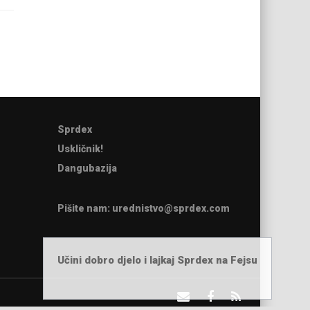
Sprdex
Uskličnik!
Dangubazija
Pišite nam:
urednistvo@sprdex.com
Učini dobro djelo i lajkaj Sprdex na Fejsu