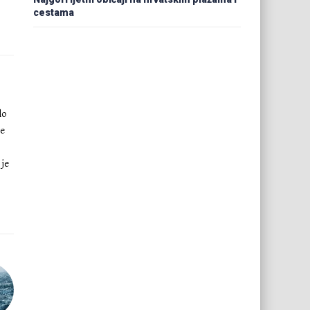
cestama
lo
ke
 je