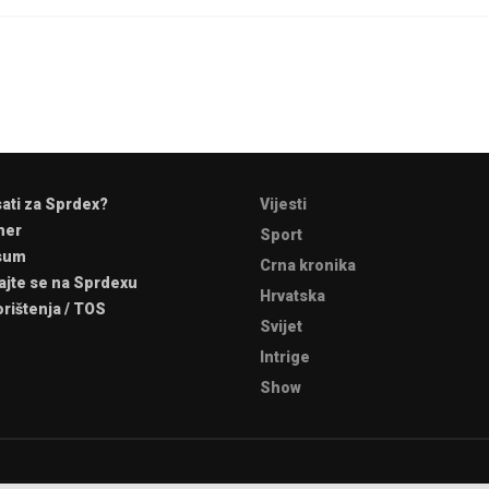
sati za Sprdex?
Vijesti
mer
Sport
sum
Crna kronika
ajte se na Sprdexu
Hrvatska
orištenja / TOS
Svijet
Intrige
Show