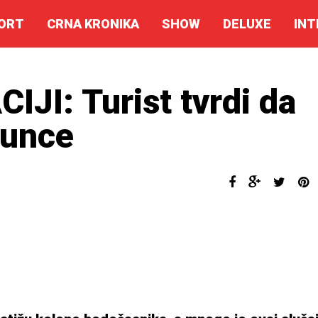
ORT
CRNA KRONIKA
SHOW
DELUXE
INT
I: Turist tvrdi da
sunce