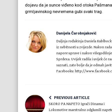
dojavu da je sunce viđeno kod otoka Pašmana, n
grmljavinskog nevremena gubi svaki trag.
Danijela Čarobnjaković
Daljnja rođakinja Daniela Kublbocka,
iz nebitnosti u zvijezde. Nakon rad
napore uprave i nakon višegodišnj
Sprdexa. Uvijek radila i uvijek će ra
saznati, zato bolje da je odmah javi
Facebooku: http://www.facebook.c
PREVIOUS ARTICLE
SKORO PA NAPETO Igrači Dinama i
Lokomotive maestralno odglumili napet