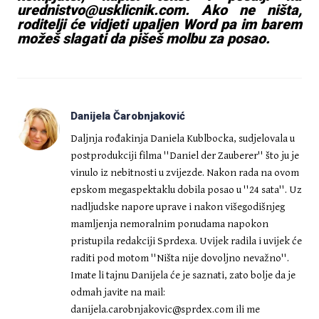
urednistvo@usklicnik.com
. Ako ne ništa,
roditelji će vidjeti upaljen Word pa im barem
možeš slagati da pišeš molbu za posao.
Danijela Čarobnjaković
Daljnja rođakinja Daniela Kublbocka, sudjelovala u
postprodukciji filma ''Daniel der Zauberer'' što ju je
vinulo iz nebitnosti u zvijezde. Nakon rada na ovom
epskom megaspektaklu dobila posao u ''24 sata''. Uz
nadljudske napore uprave i nakon višegodišnjeg
mamljenja nemoralnim ponudama napokon
pristupila redakciji Sprdexa. Uvijek radila i uvijek će
raditi pod motom ''Ništa nije dovoljno nevažno''.
Imate li tajnu Danijela će je saznati, zato bolje da je
odmah javite na mail:
danijela.carobnjakovic@sprdex.com
ili me