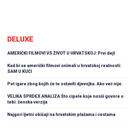
DELUXE
AMERIČKI FILMOVI VS ŽIVOT U HRVATSKOJ: Prvi dejt
Kad bi se američki filmovi snimali u hrvatskoj realnosti:
SAM U KUĆI
Pet igara zbog kojih će te ostaviti djevojka. Ako već nije.
VELIKA SPRDEX ANALIZA Što cipele koje nosiš govore o
tebi: ženska verzija
Najgori ljetni običaji na hrvatskim plažama i cestama