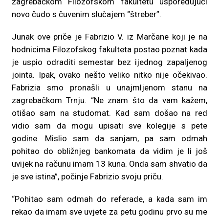
zagrebačkom Filozofskom fakultetu uspoređujući
novo čudo s čuvenim slučajem “štreber”.
Junak ove priče je Fabrizio V. iz Marčane koji je na
hodnicima Filozofskog fakulteta postao poznat kada
je uspio odraditi semestar bez ijednog zapaljenog
jointa. Ipak, ovako nešto veliko nitko nije očekivao.
Fabrizia smo pronašli u unajmljenom stanu na
zagrebačkom Trnju. “Ne znam što da vam kažem,
otišao sam na studomat. Kad sam došao na red
vidio sam da mogu upisati sve kolegije s pete
godine. Mislio sam da sanjam, pa sam odmah
pohitao do obližnjeg bankomata da vidim je li još
uvijek na računu imam 13 kuna. Onda sam shvatio da
je sve istina”, počinje Fabrizio svoju priču.
“Pohitao sam odmah do referade, a kada sam im
rekao da imam sve uvjete za petu godinu prvo su me