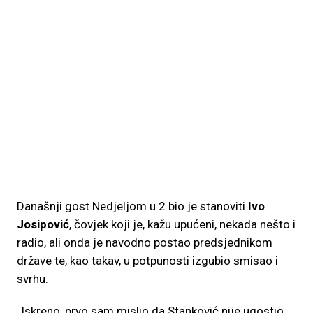
Današnji gost Nedjeljom u 2 bio je stanoviti
Ivo
Josipović
, čovjek koji je, kažu upućeni, nekada nešto i
radio, ali onda je navodno postao predsjednikom
države te, kao takav, u potpunosti izgubio smisao i
svrhu.
„Iskreno, prvo sam mislio da Stanković nije ugostio