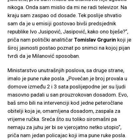
nikoga. Onda sam mislio da mi ne radi televizor. Na
kraju sam zaspao od dosade. Tek poslije shvatio
sam da je u emisiji gostovao bivši predsjednik
republike Ivo Jusipović, Jasipović, kako ono bješe?“,
priča nam politički analitičar
Tomislav Grgurin
koji je
široj javnosti postao poznat po snimci na kojoj pijan
tvrdi da je Milanović sposoban.
Ministarstvo unutrašnjih poslova, sa druge strane,
imalo je pune ruke posla. „Povećan je broj provala u
domove između 2 i 3 sata poslijepodne jer su ljudi
masovno padali u san prouzrokovan dosadom. Evo,
baš smo bili na intervenciji kod jedne peteročlane
obitelji koja je, omamljena dosadom, zaspala za
vrijeme ručka. Sreća što su toliko siromašni pa
nemaju za juhu jer bi se vjerojatno netko utopio“,
priča nam jedan policajac koji ima pune ruke posla.