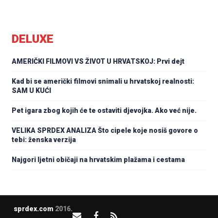
DELUXE
AMERIČKI FILMOVI VS ŽIVOT U HRVATSKOJ: Prvi dejt
Kad bi se američki filmovi snimali u hrvatskoj realnosti:
SAM U KUĆI
Pet igara zbog kojih će te ostaviti djevojka. Ako već nije.
VELIKA SPRDEX ANALIZA Što cipele koje nosiš govore o
tebi: ženska verzija
Najgori ljetni običaji na hrvatskim plažama i cestama
sprdex.com
2016.