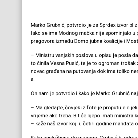
Marko Grubnić, potvrdio je za Sprdex izvor bliz
Iako se ime Modnog mačka nije spominjalo u p
pregovora između Domoljubne koalicije i Most
– Ministru vanjskih poslova u opisu je posla d
to činila Vesna Pusić, te je to ogroman trošak
novac građana na putovanja dok ima toliko nez
a.
On nam je potvrdio i kako je Marko Grubnić naj
– Ma gledajte, čovjek iz fotelje proputuje cijel
vrijeme ako treba. Bit će lijepo imati ministra
– kaže naš izvor koji u četiri godine mandata 
Kako neslužbeno doznajemo, Grubnić bi odmah 