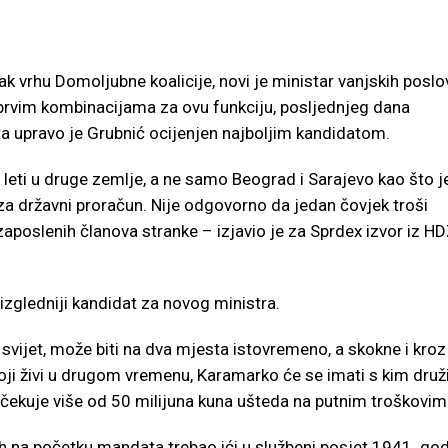
ak vrhu Domoljubne koalicije, novi je ministar vanjskih poslo
rvim kombinacijama za ovu funkciju, posljednjeg dana
a upravo je Grubnić ocijenjen najboljim kandidatom.
a leti u druge zemlje, a ne samo Beograd i Sarajevo kao što j
 za državni proračun. Nije odgovorno da jedan čovjek troši
aposlenih članova stranke – izjavio je za Sprdex izvor iz HD
izgledniji kandidat za novog ministra.
i svijet, može biti na dva mjesta istovremeno, a skokne i kroz
 koji živi u drugom vremenu, Karamarko će se imati s kim druži
očekuje više od 50 milijuna kuna ušteda na putnim troškovim
na početku mandata trebao ići u službeni posjet 1941. god