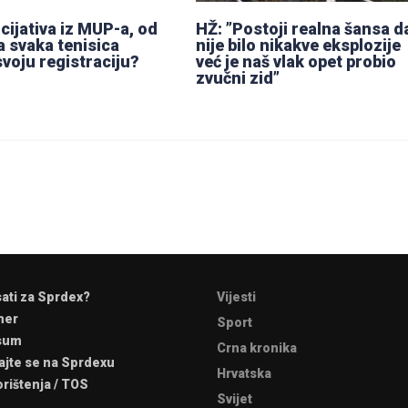
cijativa iz MUP-a, od
HŽ: ”Postoji realna šansa d
a svaka tenisica
nije bilo nikakve eksplozije
svoju registraciju?
već je naš vlak opet probio
zvučni zid”
sati za Sprdex?
Vijesti
mer
Sport
sum
Crna kronika
ajte se na Sprdexu
Hrvatska
orištenja / TOS
Svijet