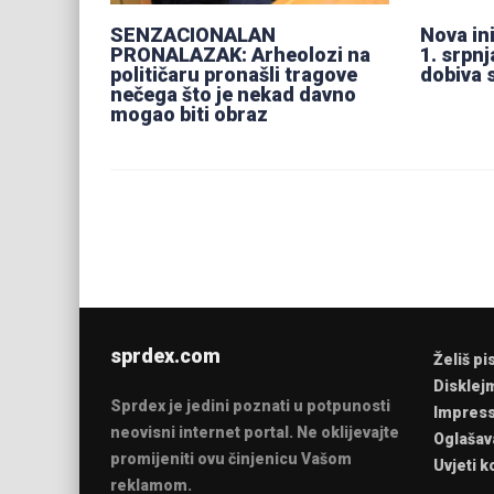
SENZACIONALAN
Nova ini
PRONALAZAK: Arheolozi na
1. srpnj
političaru pronašli tragove
dobiva 
nečega što je nekad davno
mogao biti obraz
sprdex.com
Želiš pi
Disklej
Sprdex je jedini poznati u potpunosti
Impres
neovisni internet portal. Ne oklijevajte
Oglašav
promijeniti ovu činjenicu Vašom
Uvjeti k
reklamom.