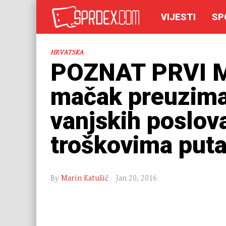
VIJESTI
SP
HRVATSKA
POZNAT PRVI M
mačak preuzima
vanjskih poslov
troškovima put
By
Marin Katušić
Jan 20, 2016