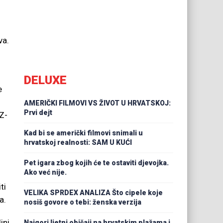
va.
DELUXE
e
AMERIČKI FILMOVI VS ŽIVOT U HRVATSKOJ:
Prvi dejt
Z-
Kad bi se američki filmovi snimali u
hrvatskoj realnosti: SAM U KUĆI
Pet igara zbog kojih će te ostaviti djevojka.
Ako već nije.
ti
VELIKA SPRDEX ANALIZA Što cipele koje
a.
nosiš govore o tebi: ženska verzija
ini
Najgori ljetni običaji na hrvatskim plažama i