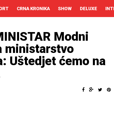
ORT
CRNA KRONIKA
SHOW
DELUXE
INT
INISTAR Modni
 ministarstvo
a: Uštedjet ćemo na
a