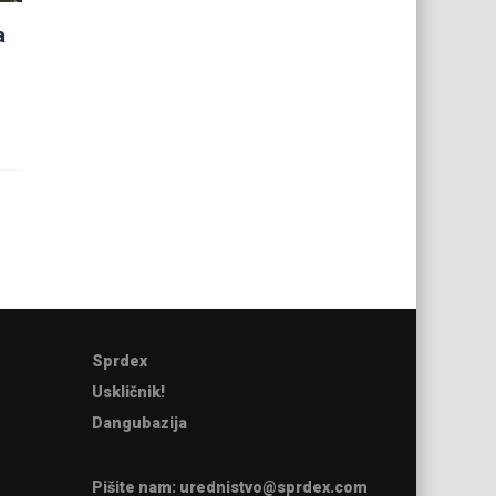
a
Sprdex
Uskličnik!
Dangubazija
Pišite nam:
urednistvo@sprdex.com