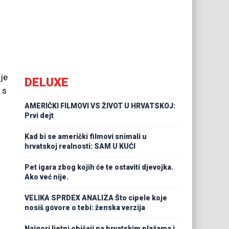
 je
DELUXE
 s
AMERIČKI FILMOVI VS ŽIVOT U HRVATSKOJ:
Prvi dejt
Kad bi se američki filmovi snimali u
hrvatskoj realnosti: SAM U KUĆI
Pet igara zbog kojih će te ostaviti djevojka.
Ako već nije.
VELIKA SPRDEX ANALIZA Što cipele koje
nosiš govore o tebi: ženska verzija
Najgori ljetni običaji na hrvatskim plažama i