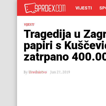
VIJESTI
SP
VIJESTI
Tragedija u Zagr
papiri s Kuščev
zatrpano 400.00
By
Urednistvo
Jun 27, 2019