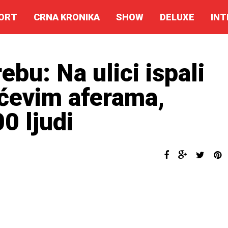
ORT
CRNA KRONIKA
SHOW
DELUXE
INT
ebu: Na ulici ispali
ićevim aferama,
0 ljudi