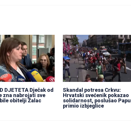
D DJETETA Dječak od
Skandal potresa Crkvu:
e zna nabrojati sve
Hrvatski svećenik pokazao
le obitelji Žalac
solidarnost, poslušao Papu 
primio izbjeglice