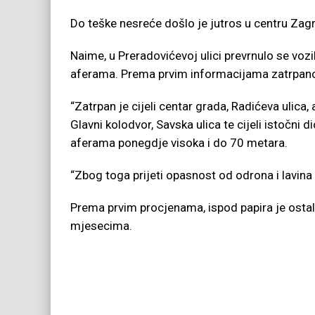
Do teške nesreće došlo je jutros u centru Zagr
Naime, u Preradovićevoj ulici prevrnulo se vo
aferama. Prema prvim informacijama zatrpano 
“Zatrpan je cijeli centar grada, Radićeva ulica,
Glavni kolodvor, Savska ulica te cijeli istočni 
aferama ponegdje visoka i do 70 metara.
“Zbog toga prijeti opasnost od odrona i lavina
Prema prvim procjenama, ispod papira je ostal
mjesecima.