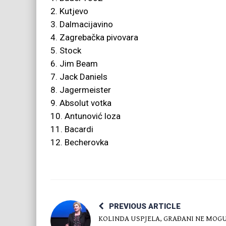
2. Kutjevo
3. Dalmacijavino
4. Zagrebačka pivovara
5. Stock
6. Jim Beam
7. Jack Daniels
8. Jagermeister
9. Absolut votka
10. Antunović loza
11. Bacardi
12. Becherovka
PREVIOUS ARTICLE
KOLINDA USPJELA, GRAĐANI NE MOG