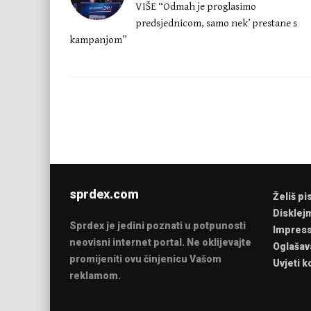
VIŠE “Odmah je proglasimo
predsjednicom, samo nek’ prestane s
kampanjom”
sprdex.com
Želiš pi
Disklej
Sprdex je jedini poznati u potpunosti
Impres
neovisni internet portal. Ne oklijevajte
Oglašav
promijeniti ovu činjenicu Vašom
Uvjeti k
reklamom.