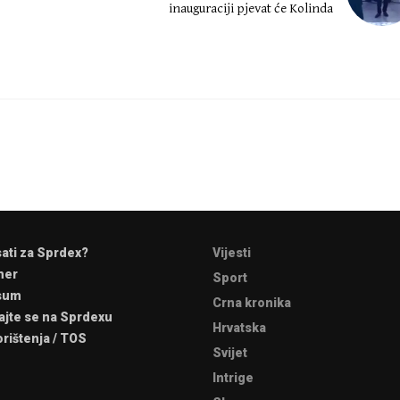
inauguraciji pjevat će Kolinda
sati za Sprdex?
Vijesti
mer
Sport
sum
Crna kronika
ajte se na Sprdexu
Hrvatska
orištenja / TOS
Svijet
Intrige