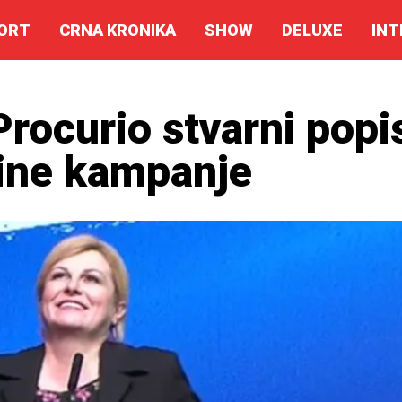
ORT
CRNA KRONIKA
SHOW
DELUXE
INT
ocurio stvarni popi
dine kampanje