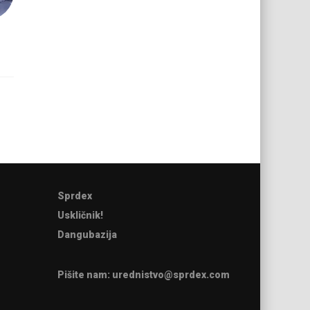
Sprdex
Uskličnik!
Dangubazija
Pišite nam:
urednistvo@sprdex.com