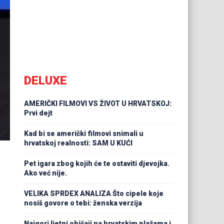
DELUXE
AMERIČKI FILMOVI VS ŽIVOT U HRVATSKOJ:
Prvi dejt
Kad bi se američki filmovi snimali u
hrvatskoj realnosti: SAM U KUĆI
Pet igara zbog kojih će te ostaviti djevojka.
Ako već nije.
VELIKA SPRDEX ANALIZA Što cipele koje
nosiš govore o tebi: ženska verzija
Najgori ljetni običaji na hrvatskim plažama i