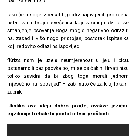
rekli za ovu ideju.
Iako će mnoge iznenaditi, protiv najavljenih promjena
ustali su i brojni svećenici koji strahuju da bi se
smanjenje psovanja Boga moglo negativno odraziti
na, zasad i više nego pristojan, postotak ispitanika
koji redovito odlazi na ispovijed.
”Kriza nam je uzela neumjerenost u jelu i piću,
ostanemo li bez psovke bojim se da čak ni Hrvati nisu
toliko zavidni da bi zbog toga morali jednom
mjesečno na ispovijed” – zabrinuto će za kraj lokalni
župnik.
Ukoliko ova ideja dobro prođe, ovakve jezične
egzibicije trebale bi postati stvar prošlosti