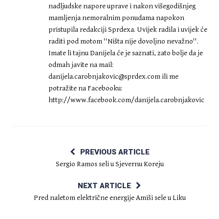
nadljudske napore uprave i nakon višegodišnjeg
mamljenja nemoralnim ponudama napokon
pristupila redakciji Sprdexa. Uvijek radila i uvijek će
raditi pod motom ''Ništa nije dovoljno nevažno''.
Imate li tajnu Danijela će je saznati, zato bolje da je
odmah javite na mail:
danijela.carobnjakovic@sprdex.com
ili me
potražite na Facebooku:
http://www.facebook.com/danijela.carobnjakovic
PREVIOUS ARTICLE
Sergio Ramos seli u Sjevernu Koreju
NEXT ARTICLE
Pred naletom električne energije Amiši sele u Liku