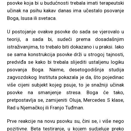
psovke koja bi u budućnosti trebala imati terapeutski
učinak na psihu kakav danas ima učestalo psovanje
Boga, Isusa ili svetaca.
U postojanje ovakve psovke do sada se vjerovalo u
teoriji, a sada bi, sudeći prema dosadašnjim
istraživanjima, to trebalo biti dokazano i u praksi. Iako
se sama konstrukcija psovke drži u strogoj tajnosti,
predviđa se kako bi trebala slijediti ustaljenu logiku
psovanja Boga. Naime, desetogodišnja studija
zagvozdskog Instituta pokazala je da, što pojedinac
više cijeni subjekt kojeg psuje, to je snažniji učinak
psovke na smanjenje stresa. Boga će tako,
pretpostavlja se, zamijeniti Oluja, Mercedes S klase,
Rad u Njemačkoj ili Franjo Tuđman.
Prve reakcije na novu psovku su, čini se, i više nego
pozitivne. Beta testiranje, u kojem sudjeluje preko