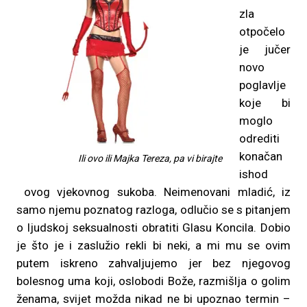
zla
otpočelo
je jučer
novo
poglavlje
koje bi
moglo
odrediti
konačan
Ili ovo ili Majka Tereza, pa vi birajte
ishod
ovog vjekovnog sukoba. Neimenovani mladić, iz
samo njemu poznatog razloga, odlučio se s pitanjem
o ljudskoj seksualnosti obratiti Glasu Koncila. Dobio
je što je i zaslužio rekli bi neki, a mi mu se ovim
putem iskreno zahvaljujemo jer bez njegovog
bolesnog uma koji, oslobodi Bože, razmišlja o golim
ženama, svijet možda nikad ne bi upoznao termin –