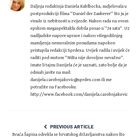
Daljnja rođakinja Daniela Kublbocka, sudjelovala u
postprodukciji filma ''Daniel der Zauberer'' što ju je
vinulo iz nebitnosti u zvijezde. Nakon rada na ovom
epskom megaspektaklu dobila posao u ''24 sata''. Uz
nadljudske napore uprave i nakon višegodišnjeg
mamljenja nemoralnim ponudama napokon
pristupila redakciji Sprdexa. Uvijek radila i uvijek će
raditi pod motom ''Ništa nije dovoljno nevažno''.
Imate li tajnu Danijela će je saznati, zato bolje da je
odmah javite na mail:
danijela.carobnjakovic@sprdex.com
ili me
potražite na Facebooku:
http://www.facebook.com/danijela.carobnjakovic
PREVIOUS ARTICLE
Braća Šapina odrekla se hrvatskog državljanstva nakon što