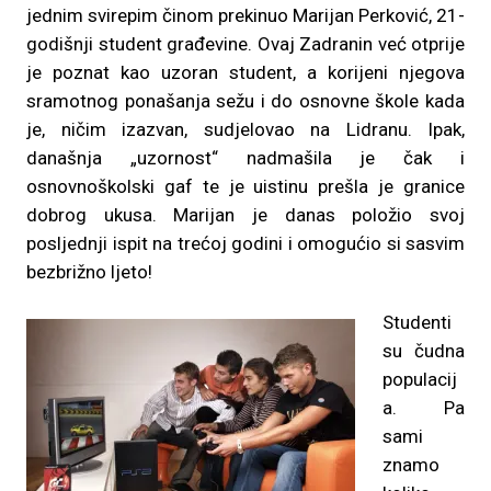
jednim svirepim činom prekinuo Marijan Perković, 21-
godišnji student građevine. Ovaj Zadranin već otprije
je poznat kao uzoran student, a korijeni njegova
sramotnog ponašanja sežu i do osnovne škole kada
je, ničim izazvan, sudjelovao na Lidranu. Ipak,
današnja „uzornost“ nadmašila je čak i
osnovnoškolski gaf te je uistinu prešla je granice
dobrog ukusa. Marijan je danas položio svoj
posljednji ispit na trećoj godini i omogućio si sasvim
bezbrižno ljeto!
Studenti
su čudna
populacij
a. Pa
sami
znamo