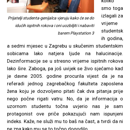
koliko
smo toga
izlagali za
Prijatelji studenta-genijalca vjeruju kako će se do
vrijeme
idućih ispitnih rokova i oni uozbiljiti i nabaviti
studentsk
barem Playstation 3
ih godina,
a sedmi mjesec u Zagrebu u skučenim studentskim
sobicama lako natjera ljude na halucinacije.
Dezinformacije se u stresno vrijeme ispitnih rokova
lako šire. Zaboga, pa još uvijek se živo sjećamo kad
je davne 2005. godine procurila vijest da je na
referadi jednog zagrebačkog fakulteta zaposlena
žena koju je dozvoljeno pitati čak dva pitanja prije
nego počne rigati vatru. No, da je informacija o
uzornom studentu točna uvjerio nas je sam
protagonist ove priče pokazujući nam ispunjeni
indeks. Kaže, ne služi mu to baš na čast, a tvrdi da ni
ne zna kako mu se to točno dogodilo.