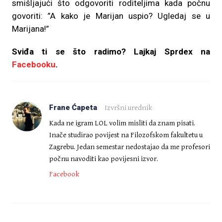
smišljajući što odgovoriti roditeljima kada počnu
govoriti: ”A kako je Marijan uspio? Ugledaj se u
Marijana!”
Sviđa ti se što radimo? Lajkaj
Sprdex na
Facebooku
.
Frane Ćapeta
Izvršni urednik
Kada ne igram LOL volim misliti da znam pisati.
Inače studirao povijest na Filozofskom fakultetu u
Zagrebu. Jedan semestar nedostajao da me profesori
počnu navoditi kao povijesni izvor.
Facebook