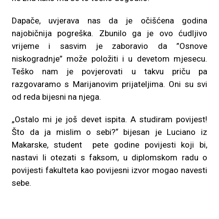
Dapače, uvjerava nas da je očišćena godina
najobičnija pogreška. Zbunilo ga je ovo ćudljivo
vrijeme i sasvim je zaboravio da ”Osnove
niskogradnje” može položiti i u devetom mjesecu.
Teško nam je povjerovati u takvu priču pa
razgovaramo s Marijanovim prijateljima. Oni su svi
od reda bijesni na njega.
„Ostalo mi je još devet ispita. A studiram povijest!
Što da ja mislim o sebi?“ bijesan je Luciano iz
Makarske, student pete godine povijesti koji bi,
nastavi li otezati s faksom, u diplomskom radu o
povijesti fakulteta kao povijesni izvor mogao navesti
sebe.