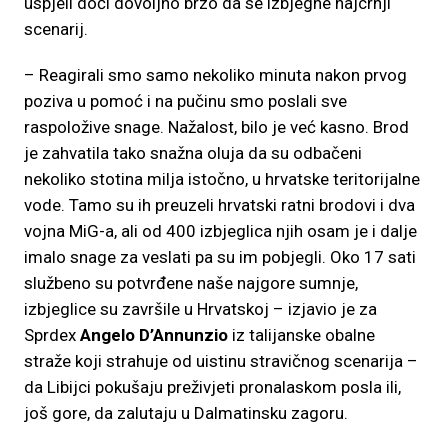
uspjeli doći dovoljno brzo da se izbjegne najcrnji
scenarij.
– Reagirali smo samo nekoliko minuta nakon prvog
poziva u pomoć i na pučinu smo poslali sve
raspoložive snage. Nažalost, bilo je već kasno. Brod
je zahvatila tako snažna oluja da su odbačeni
nekoliko stotina milja istočno, u hrvatske teritorijalne
vode. Tamo su ih preuzeli hrvatski ratni brodovi i dva
vojna MiG-a, ali od 400 izbjeglica njih osam je i dalje
imalo snage za veslati pa su im pobjegli. Oko 17 sati
službeno su potvrđene naše najgore sumnje,
izbjeglice su završile u Hrvatskoj – izjavio je za
Sprdex
Angelo D’Annunzio
iz talijanske obalne
straže koji strahuje od uistinu stravičnog scenarija –
da Libijci pokušaju preživjeti pronalaskom posla ili,
još gore, da zalutaju u Dalmatinsku zagoru.