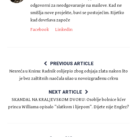
odgovorni za neodgovaranje na mailove. Kad ne
smišlja nove projekte, bavi se postojećim. Rijetko
kad dovršava započe
Facebook
Linkedin
PREVIOUS ARTICLE
Nesreća u Kninu: Radnik oslijepio zbog odsjaja zlata nakon što
je bez zaštitnih naočala ušao u novoizgrađenu crkvu
NEXT ARTICLE
SKANDAL NA KRALJEVSKOM DVORU: Osoblje bolnice kćer
princa Williama opisalo ”slatkom i lijepom”. Dijete nije Englez?