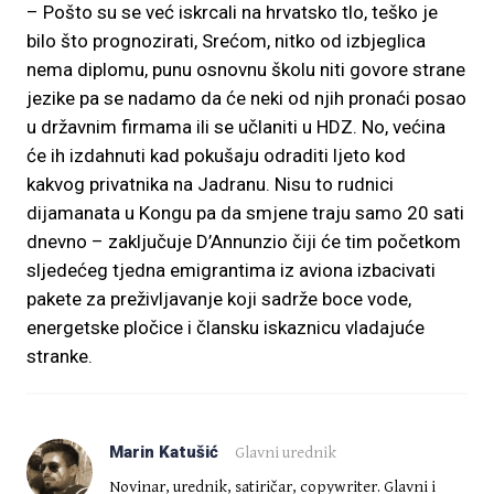
– Pošto su se već iskrcali na hrvatsko tlo, teško je
bilo što prognozirati, Srećom, nitko od izbjeglica
nema diplomu, punu osnovnu školu niti govore strane
jezike pa se nadamo da će neki od njih pronaći posao
u državnim firmama ili se učlaniti u HDZ. No, većina
će ih izdahnuti kad pokušaju odraditi ljeto kod
kakvog privatnika na Jadranu. Nisu to rudnici
dijamanata u Kongu pa da smjene traju samo 20 sati
dnevno – zaključuje D’Annunzio čiji će tim početkom
sljedećeg tjedna emigrantima iz aviona izbacivati
pakete za preživljavanje koji sadrže boce vode,
energetske pločice i člansku iskaznicu vladajuće
stranke.
Marin Katušić
Glavni urednik
Novinar, urednik, satiričar, copywriter. Glavni i