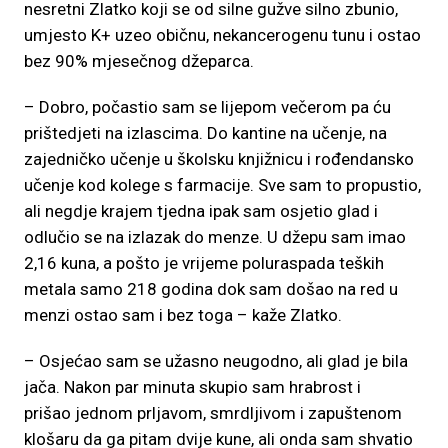
nesretni Zlatko koji se od silne gužve silno zbunio,
umjesto K+ uzeo običnu, nekancerogenu tunu i ostao
bez 90% mjesečnog džeparca.
– Dobro, počastio sam se lijepom večerom pa ću
prištedjeti na izlascima. Do kantine na učenje, na
zajedničko učenje u školsku knjižnicu i rođendansko
učenje kod kolege s farmacije. Sve sam to propustio,
ali negdje krajem tjedna ipak sam osjetio glad i
odlučio se na izlazak do menze. U džepu sam imao
2,16 kuna, a pošto je vrijeme poluraspada teških
metala samo 218 godina dok sam došao na red u
menzi ostao sam i bez toga – kaže Zlatko.
– Osjećao sam se užasno neugodno, ali glad je bila
jača. Nakon par minuta skupio sam hrabrost i
prišao jednom prljavom, smrdljivom i zapuštenom
klošaru da ga pitam dvije kune, ali onda sam shvatio