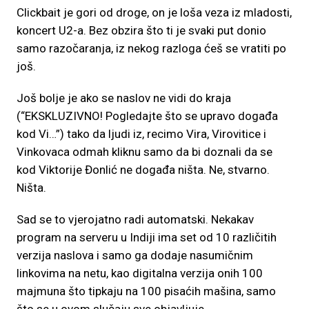
Clickbait je gori od droge, on je loša veza iz mladosti,
koncert U2-a. Bez obzira što ti je svaki put donio
samo razočaranja, iz nekog razloga ćeš se vratiti po
još.
Još bolje je ako se naslov ne vidi do kraja
(“EKSKLUZIVNO! Pogledajte što se upravo događa
kod Vi…”) tako da ljudi iz, recimo Vira, Virovitice i
Vinkovaca odmah kliknu samo da bi doznali da se
kod Viktorije Đonlić ne događa ništa. Ne, stvarno.
Ništa.
Sad se to vjerojatno radi automatski. Nekakav
program na serveru u Indiji ima set od 10 različitih
verzija naslova i samo ga dodaje nasumičnim
linkovima na netu, kao digitalna verzija onih 100
majmuna što tipkaju na 100 pisaćih mašina, samo