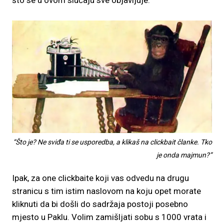
što se u ovom slučaju sve objavljuje.
“Što je? Ne sviđa ti se usporedba, a klikaš na clickbait članke. Tko
je onda majmun?”
Ipak, za one clickbaite koji vas odvedu na drugu
stranicu s tim istim naslovom na koju opet morate
kliknuti da bi došli do sadržaja postoji posebno
mjesto u Paklu. Volim zamišljati sobu s 1000 vrata i