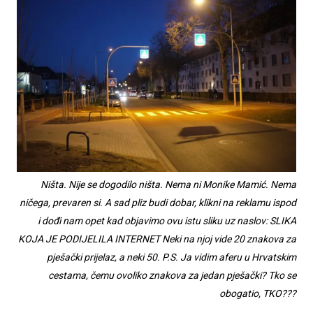
Ništa. Nije se dogodilo ništa. Nema ni Monike Mamić. Nema
ničega, prevaren si. A sad pliz budi dobar, klikni na reklamu ispod
i dođi nam opet kad objavimo ovu istu sliku uz naslov: SLIKA
KOJA JE PODIJELILA INTERNET Neki na njoj vide 20 znakova za
pješački prijelaz, a neki 50. P.S. Ja vidim aferu u Hrvatskim
cestama, čemu ovoliko znakova za jedan pješački? Tko se
obogatio, TKO???