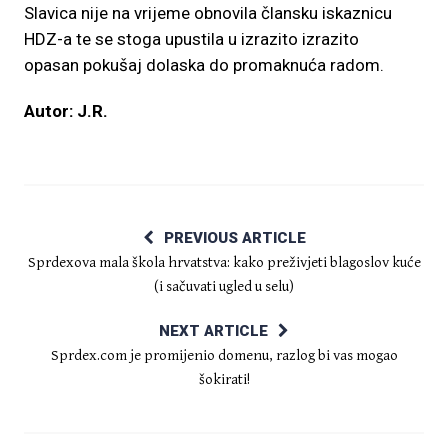
Slavica nije na vrijeme obnovila člansku iskaznicu
HDZ-a te se stoga upustila u izrazito izrazito
opasan pokušaj dolaska do promaknuća radom.
Autor: J.R.
PREVIOUS ARTICLE
Sprdexova mala škola hrvatstva: kako preživjeti blagoslov kuće
(i sačuvati ugled u selu)
NEXT ARTICLE
Sprdex.com je promijenio domenu, razlog bi vas mogao
šokirati!