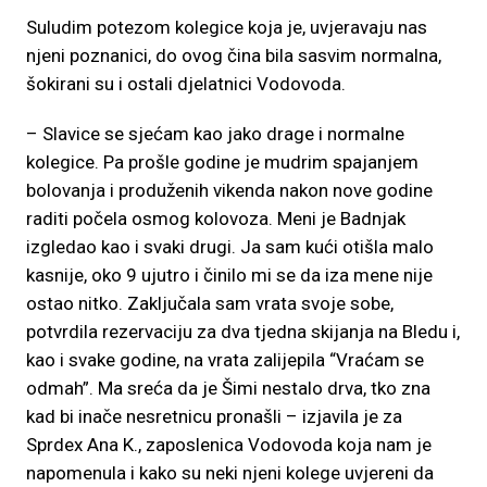
Suludim potezom kolegice koja je, uvjeravaju nas
njeni poznanici, do ovog čina bila sasvim normalna,
šokirani su i ostali djelatnici Vodovoda.
– Slavice se sjećam kao jako drage i normalne
kolegice. Pa prošle godine je mudrim spajanjem
bolovanja i produženih vikenda nakon nove godine
raditi počela osmog kolovoza. Meni je Badnjak
izgledao kao i svaki drugi. Ja sam kući otišla malo
kasnije, oko 9 ujutro i činilo mi se da iza mene nije
ostao nitko. Zaključala sam vrata svoje sobe,
potvrdila rezervaciju za dva tjedna skijanja na Bledu i,
kao i svake godine, na vrata zalijepila “Vraćam se
odmah”. Ma sreća da je Šimi nestalo drva, tko zna
kad bi inače nesretnicu pronašli – izjavila je za
Sprdex Ana K., zaposlenica Vodovoda koja nam je
napomenula i kako su neki njeni kolege uvjereni da