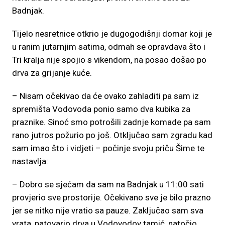
Badnjak.
Tijelo nesretnice otkrio je dugogodišnji domar koji je
u ranim jutarnjim satima, odmah se opravdava što i
Tri kralja nije spojio s vikendom, na posao došao po
drva za grijanje kuće.
– Nisam očekivao da će ovako zahladiti pa sam iz
spremišta Vodovoda ponio samo dva kubika za
praznike. Sinoć smo potrošili zadnje komade pa sam
rano jutros požurio po još. Otključao sam zgradu kad
sam imao što i vidjeti – počinje svoju priču Šime te
nastavlja:
– Dobro se sjećam da sam na Badnjak u 11:00 sati
provjerio sve prostorije. Očekivano sve je bilo prazno
jer se nitko nije vratio sa pauze. Zaključao sam sva
vrata, natovario drva u Vodovodov tamić, natočio