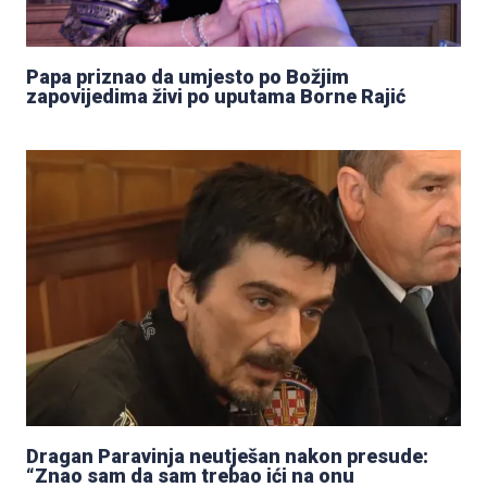
Papa priznao da umjesto po Božjim
zapovijedima živi po uputama Borne Rajić
Dragan Paravinja neutješan nakon presude:
“Znao sam da sam trebao ići na onu