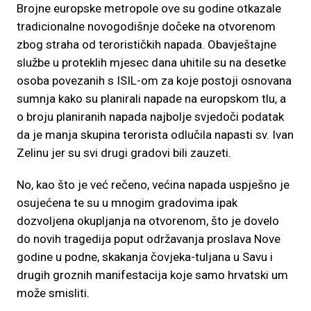
Brojne europske metropole ove su godine otkazale
tradicionalne novogodišnje dočeke na otvorenom
zbog straha od terorističkih napada. Obavještajne
službe u proteklih mjesec dana uhitile su na desetke
osoba povezanih s ISIL-om za koje postoji osnovana
sumnja kako su planirali napade na europskom tlu, a
o broju planiranih napada najbolje svjedoči podatak
da je manja skupina terorista odlučila napasti sv. Ivan
Zelinu jer su svi drugi gradovi bili zauzeti.
No, kao što je već rečeno, većina napada uspješno je
osujećena te su u mnogim gradovima ipak
dozvoljena okupljanja na otvorenom, što je dovelo
do novih tragedija poput održavanja proslava Nove
godine u podne, skakanja čovjeka-tuljana u Savu i
drugih groznih manifestacija koje samo hrvatski um
može smisliti.