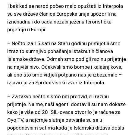
I baš kad se narod počeo malo opuštati iz Interpola
su sve države članice Europske unije upozorili na
iznenadnu i do sada nezabilježenu terorističku
prijetnju u Europi:
– Nešto iza 15 sati na Staru godinu primijetili smo
izrazito sumnjivo ponašanje istaknutih članova
Islamske države. Odmah smo podigli razinu prijetnje
na najviši nivo. Očekivali smo bombe i kalašnjikove,
ali ono što smo vidjeli potpuno nas je izbezumilo –
izjavio je za Sprdex visoki izvor iz Interpola.
– Za takvo nešto nismo niti predvidjeli razinu
prijetnje. Naime, naši agenti dostavili su nam dokaze
kako je više od 20 ISIL-ovaca otvorilo je račune za
Oyo TV, a najcrnje slutnje ostvarile su se u
popodnevnim satima kada je Islamska država došla