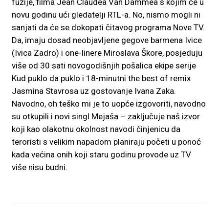
fuzije, filma Jean Claudea Van Dammea s kojim će u
novu godinu ući gledatelji RTL-a. No, nismo mogli ni
sanjati da će se dokopati čitavog programa Nove TV.
Da, imaju dosad neobjavljene gegove barmena Ivice
(Ivica Zadro) i one-linere Miroslava Škore, posjeduju
više od 30 sati novogodišnjih pošalica ekipe serije
Kud puklo da puklo i 18-minutni the best of remix
Jasmina Stavrosa uz gostovanje Ivana Zaka.
Navodno, oh teško mi je to uopće izgovoriti, navodno
su otkupili i novi singl Mejaša – zaključuje naš izvor
koji kao olakotnu okolnost navodi činjenicu da
teroristi s velikim napadom planiraju početi u ponoć
kada većina onih koji staru godinu provode uz TV
više nisu budni.