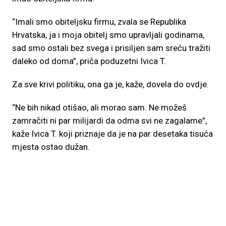
“Imali smo obiteljsku firmu, zvala se Republika
Hrvatska, ja i moja obitelj smo upravljali godinama,
sad smo ostali bez svega i prisiljen sam sreću tražiti
daleko od doma”, priča poduzetni Ivica T.
Za sve krivi politiku, ona ga je, kaže, dovela do ovdje.
“Ne bih nikad otišao, ali morao sam. Ne možeš
zamračiti ni par milijardi da odma svi ne zagalame”,
kaže Ivica T. koji priznaje da je na par desetaka tisuća
mjesta ostao dužan.