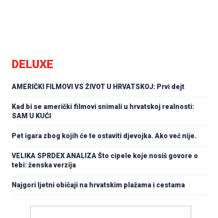
DELUXE
AMERIČKI FILMOVI VS ŽIVOT U HRVATSKOJ: Prvi dejt
Kad bi se američki filmovi snimali u hrvatskoj realnosti:
SAM U KUĆI
Pet igara zbog kojih će te ostaviti djevojka. Ako već nije.
VELIKA SPRDEX ANALIZA Što cipele koje nosiš govore o
tebi: ženska verzija
Najgori ljetni običaji na hrvatskim plažama i cestama