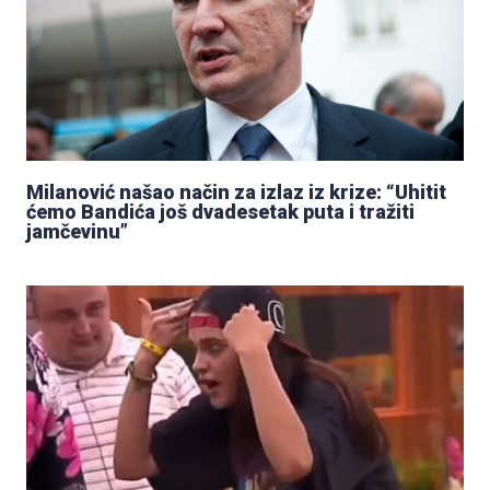
Milanović našao način za izlaz iz krize: “Uhitit
ćemo Bandića još dvadesetak puta i tražiti
jamčevinu”