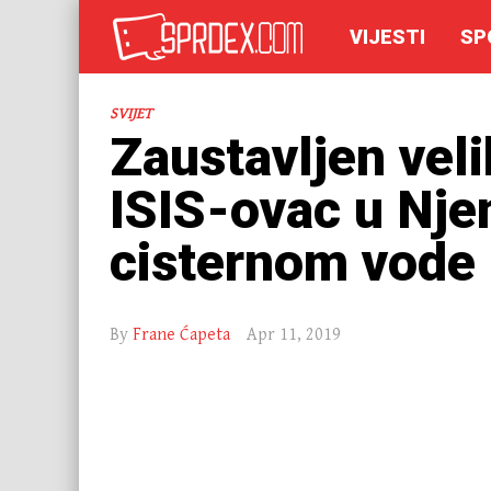
VIJESTI
SP
SVIJET
Zaustavljen veli
ISIS-ovac u Nj
cisternom vode i
By
Frane Ćapeta
Apr 11, 2019