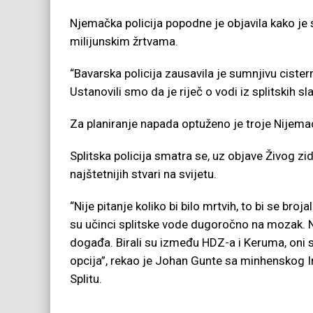
Njemačka policija popodne je objavila kako je s
milijunskim žrtvama.
“Bavarska policija zausavila je sumnjivu cistern
Ustanovili smo da je riječ o vodi iz splitskih sl
Za planiranje napada optuženo je troje Nijemaca
Splitska policija smatra se, uz objave Živog z
najštetnijih stvari na svijetu.
“Nije pitanje koliko bi bilo mrtvih, to bi se bro
su učinci splitske vode dugoročno na mozak. N
događa. Birali su između HDZ-a i Keruma, oni s
opcija”, rekao je Johan Gunte sa minhenskog Ins
Splitu.