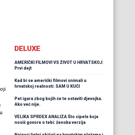
DELUXE
AMERIČKI FILMOVI VS ŽIVOT U HRVATSKOJ:
Prvi dejt
Kad bi se američki filmovi snimali u
hrvatskoj realnosti: SAM U KUĆI
oji
Pet igara zbog kojih će te ostaviti djevojka.
a
Ako već nije.
 u
VELIKA SPRDEX ANALIZA Što cipele koje
nosiš govore o tebi: ženska verzija
Najgori ljetni običaji na hrvatskim plažama i