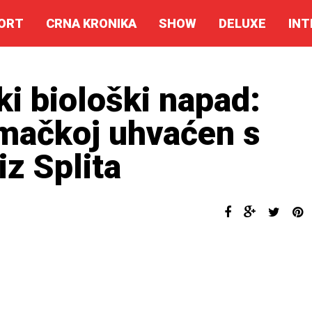
ORT
CRNA KRONIKA
SHOW
DELUXE
INT
ki biološki napad:
emačkoj uhvaćen s
z Splita