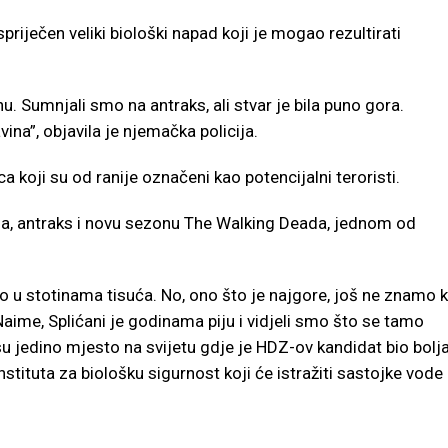
priječen veliki biološki napad koji je mogao rezultirati
u. Sumnjali smo na antraks, ali stvar je bila puno gora.
avina”, objavila je njemačka policija.
 koji su od ranije označeni kao potencijalni teroristi.
ida, antraks i novu sezonu The Walking Deada, jednom od
jalo u stotinama tisuća. No, ono što je najgore, još ne znamo k
aime, Splićani je godinama piju i vidjeli smo što se tamo
u jedino mjesto na svijetu gdje je HDZ-ov kandidat bio bolj
tituta za biološku sigurnost koji će istražiti sastojke vode