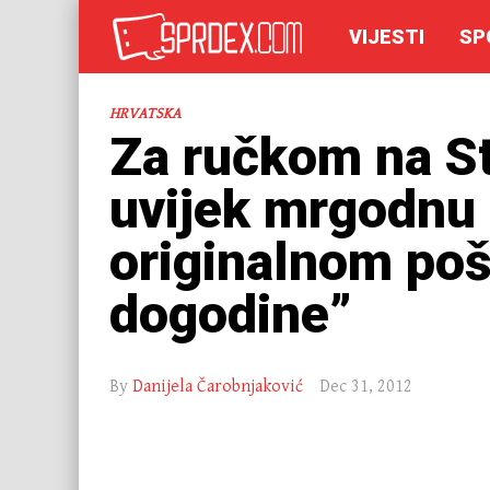
VIJESTI
SP
HRVATSKA
Za ručkom na S
uvijek mrgodnu 
originalnom po
dogodine”
By
Danijela Čarobnjaković
Dec 31, 2012