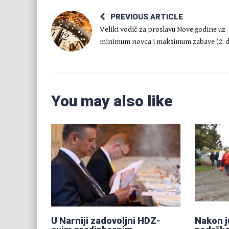
PREVIOUS ARTICLE
Veliki vodič za proslavu Nove godine uz
minimum novca i maksimum zabave (2. d
You may also like
U Narniji zadovoljni HDZ-
Nakon 