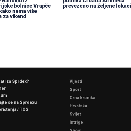
 Bandiću iz
putnika Croatia Airlinesa
rijske bolnice Vrapče
prevezeno na željene lokaci
i kako nema više
a za vikend
sati za Sprdex?
Vijesti
mer
Sport
sum
Crna kronika
ajte se na Sprdexu
Hrvatska
orištenja / TOS
Svijet
Intrige
Show