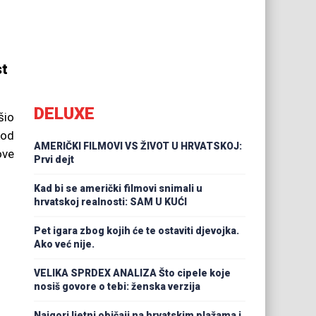
st
DELUXE
šio
kod
AMERIČKI FILMOVI VS ŽIVOT U HRVATSKOJ:
ove
Prvi dejt
Kad bi se američki filmovi snimali u
hrvatskoj realnosti: SAM U KUĆI
Pet igara zbog kojih će te ostaviti djevojka.
Ako već nije.
VELIKA SPRDEX ANALIZA Što cipele koje
nosiš govore o tebi: ženska verzija
Najgori ljetni običaji na hrvatskim plažama i