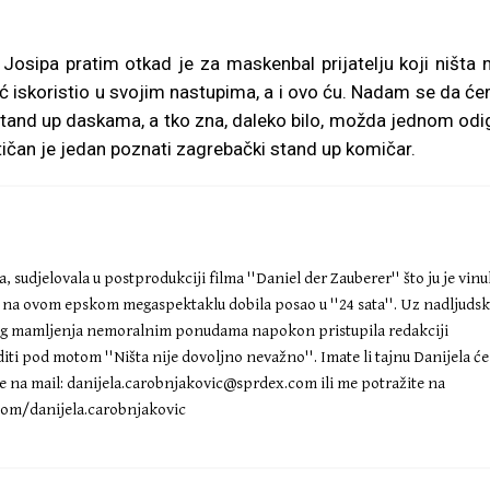
osipa pratim otkad je za maskenbal prijatelju koji ništa n
ć iskoristio u svojim nastupima, a i ovo ću. Nadam se da ć
tand up daskama, a tko zna, daleko bilo, možda jednom odi
ičan je jedan poznati zagrebački stand up komičar.
 sudjelovala u postprodukciji filma ''Daniel der Zauberer'' što ju je vinu
a na ovom epskom megaspektaklu dobila posao u ''24 sata''. Uz nadljuds
eg mamljenja nemoralnim ponudama napokon pristupila redakciji
diti pod motom ''Ništa nije dovoljno nevažno''. Imate li tajnu Danijela će
te na mail:
danijela.carobnjakovic@sprdex.com
ili me potražite na
om/danijela.carobnjakovic