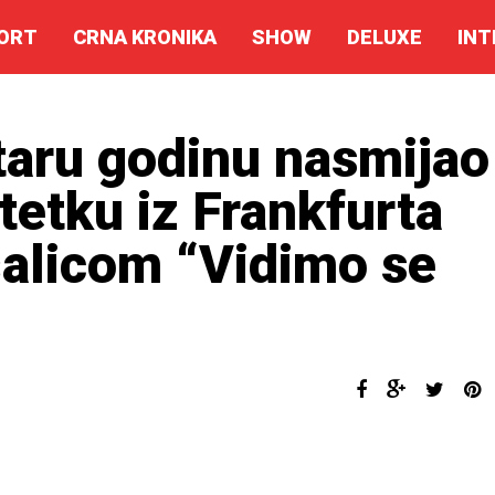
ORT
CRNA KRONIKA
SHOW
DELUXE
INT
taru godinu nasmijao
tetku iz Frankfurta
šalicom “Vidimo se