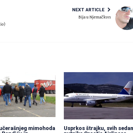
NEXT ARTICLE
Bija u Njemačkon
io)
jučerašnjeg mimohoda
Usprkos štrajku, svih seda