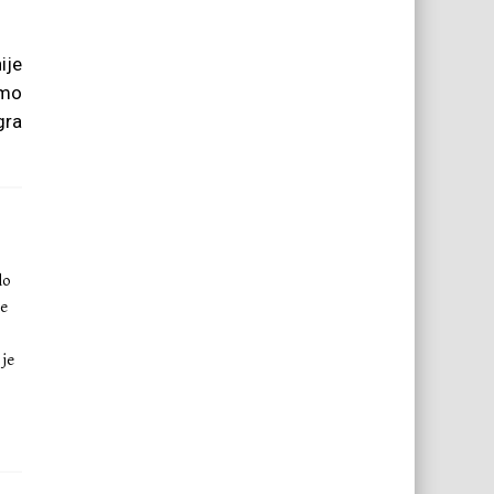
ije
emo
gra
lo
ke
 je