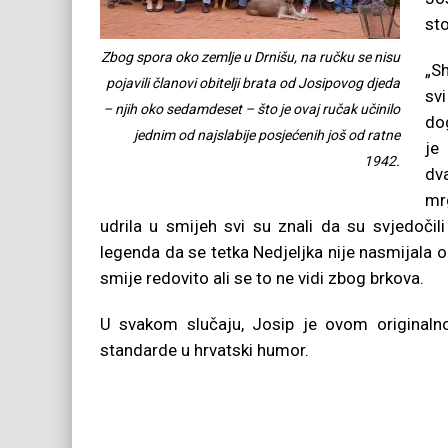
sto
Zbog spora oko zemlje u Drnišu, na ručku se nisu
„S
pojavili članovi obitelji brata od Josipovog djeda
svi
– njih oko sedamdeset – što je ovaj ručak učinilo
do
jednim od najslabije posjećenih još od ratne
je
1942.
dv
mr
udrila u smijeh svi su znali da su svjedočili
legenda da se tetka Nedjeljka nije nasmijala o
smije redovito ali se to ne vidi zbog brkova.
U svakom slučaju, Josip je ovom original
standarde u hrvatski humor.