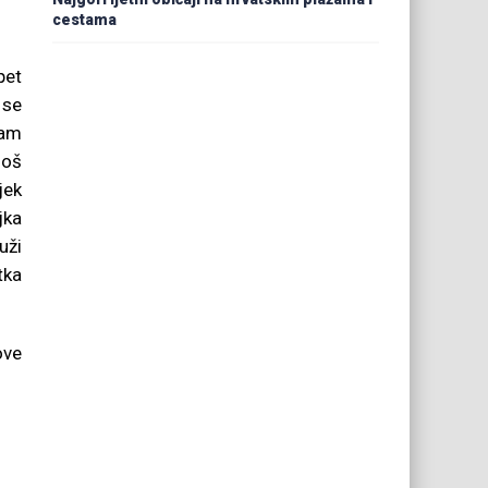
cestama
pet
 se
nam
još
jek
jka
uži
tka
ove