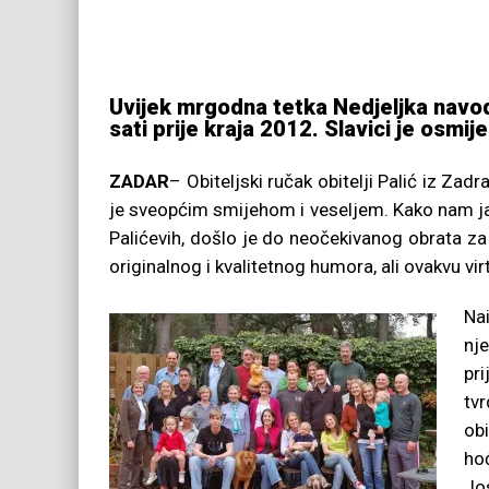
Uvijek mrgodna tetka Nedjeljka navodn
sati prije kraja 2012. Slavici je osmi
ZADAR
– Obiteljski ručak obitelji Palić iz Za
je sveopćim smijehom i veseljem. Kako nam ja
Palićevih, došlo je do neočekivanog obrata za 
originalnog i kvalitetnog humora, ali ovakvu v
Nai
nj
pri
tvr
obi
hoć
Jos