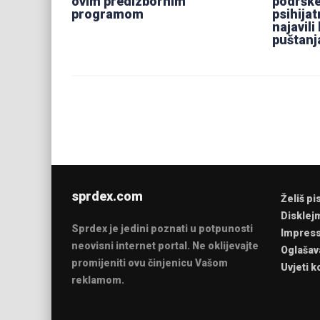
ovim predizbornim
podrške
programom
psihijat
najavil
puštanj
sprdex.com
Želiš pi
Disklej
Sprdex je jedini poznati u potpunosti
Impres
neovisni internet portal. Ne oklijevajte
Oglašav
promijeniti ovu činjenicu Vašom
Uvjeti k
reklamom.