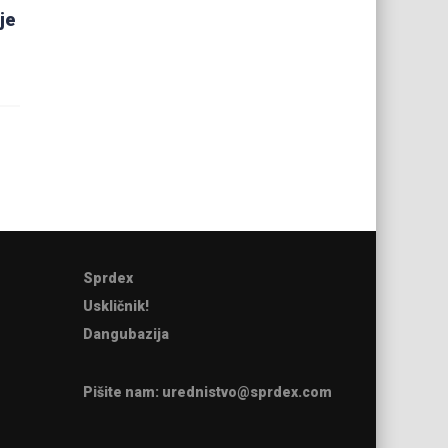
je
Sprdex
Uskličnik!
Dangubazija
Pišite nam:
urednistvo@sprdex.com