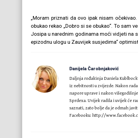
„Moram priznati da ovo ipak nisam očekivao. J
obukao rekao „Dobro si se obukao“. To sam ve
Josipa u narednim godinama moći vidjeti na s
epizodnu ulogu u Zauvijek susjedima“ optimist
Danijela Čarobnjaković
Daljnja rođakinja Daniela Kublbocka,
iz nebitnosti u zvijezde. Nakon rad
napore uprave i nakon višegodišnj
Sprdexa. Uvijek radila i uvijek će ra
saznati, zato bolje da je odmah javi
Facebooku: http://www.facebook.c