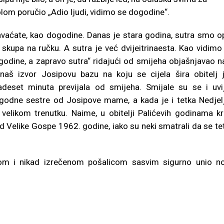
lom poručio „Adio ljudi, vidimo se dogodine“.
hvaćate, kao dogodine. Danas je stara godina, sutra smo o
 skupa na ručku. A sutra je već dvijeitrinaesta. Kao vidimo
godine, a zapravo sutra“ ridajući od smijeha objašnjavao 
 naš izvor Josipovu bazu na koju se cijela šira obitelj 
adeset minuta previjala od smijeha. Smijale su se i uvi
godne sestre od Josipove mame, a kada je i tetka Nedjel
 velikom trenutku. Naime, u obitelji Palićevih godinama kr
d Velike Gospe 1962. godine, iako su neki smatrali da se te
nom i nikad izrečenom pošalicom sasvim sigurno unio n