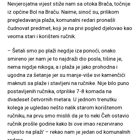
Nevjerojatna vijest stiže nam sa otoka Brača, točnije
iz općine Bol na Braču. Naime, sinoć su, prilikom
pregledavanja plaža, komunalni redari pronašli
čudnovat predmet, koji je na prvi pogled djelovao kao
veoma stari i korišteni ručnik.
– Šetali smo po plaži negdje iza ponoći, onako
smireno jer nam je to najdraži dio posla, tišina je,
nema nigdje nikoga, a i plaža je jako prohodna i
ugodna za šetanje jer su manje-više svi kamenčići
maknuti sa plaže i stavljeni na ručnike. Nije bilo puno
postavljenih ručnika, otprilike 7-8 komada na
dvadeset četvornih metara. U jednom trenutku
kolega je ugledao nešto nalik starom korištenom
ručniku, na prvu smo mislili da je to neki Čeh ostavio
ručnik prošle godine kako bi ove imao rezervirano
mjesto na plaži’ – rekao nam je jedan od komunalnih