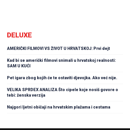
DELUXE
AMERIČKI FILMOVI VS ŽIVOT U HRVATSKOJ: Prvi dejt
Kad bi se američki filmovi snimali u hrvatskoj realnosti:
SAM U KUĆI
Pet igara zbog kojih će te ostaviti djevojka. Ako već nije.
VELIKA SPRDEX ANALIZA Što cipele koje nosiš govore o
tebi: ženska verzija
Najgori ljetni običaji na hrvatskim plažama i cestama