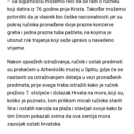
– Sa sigurnošću možemo reći da se radi o ručniku
koji datira iz 76.godine prije Krista. Također možemo
potvrditi da je vlasnik bio češke nacionalnosti jer su
pokraj ručnika pronađene dvije prazne konzerve
graha i jedna prazna tuba paštete, na kojima je
utisnut rok trajanja koji seže upravo u navedeno
vrijeme.
Nakon opsežnih istraživanja, ručnik i ostali predmeti
su prebačeni u Arheološki muzej u Splitu, gdje će se
nastaviti sa istraživanjem detalja u vezi pronađenih
predmeta, prije svega treba istražiti kako je ručnik
preživio 7. stoljeće i dolazak Hrvata na more, koji su,
koliko je poznato, tom prilikom micali ručnike starih
Ilira i ostalih naroda sa plaža i stavljali svoje kako bi
tim činom pokazali svima da ova zemlja mora
zauvijek ostati hrvatska.