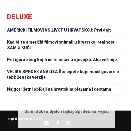
DELUXE
AMERIČKI FILMOVI VS ŽIVOT U HRVATSKOJ: Prvi dejt
Kad bi se američki filmovi snimali u hrvatskoj realnosti:
SAM U KUĆI
Pet igara zbog kojih će te ostaviti djevojka. Ako već nije.
VELIKA SPRDEX ANALIZA Što cipele koje nosiš govore o
tebi: ženska verzija
Najgori ljetni običaji na hrvatskim plažama i cestama
Učini dobro djelo i lajkaj Sprdex na Fejsu
sprdex.com
2016.