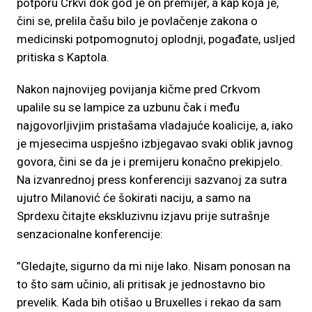
potporu Crkvi dok god je on premijer, a kap koja je,
čini se, prelila čašu bilo je povlačenje zakona o
medicinski potpomognutoj oplodnji, pogađate, usljed
pritiska s Kaptola.
Nakon najnovijeg povijanja kičme pred Crkvom
upalile su se lampice za uzbunu čak i među
najgovorljivjim pristašama vladajuće koalicije, a, iako
je mjesecima uspješno izbjegavao svaki oblik javnog
govora, čini se da je i premijeru konačno prekipjelo.
Na izvanrednoj press konferenciji sazvanoj za sutra
ujutro Milanović će šokirati naciju, a samo na
Sprdexu čitajte ekskluzivnu izjavu prije sutrašnje
senzacionalne konferencije:
”Gledajte, sigurno da mi nije lako. Nisam ponosan na
to što sam učinio, ali pritisak je jednostavno bio
prevelik. Kada bih otišao u Bruxelles i rekao da sam