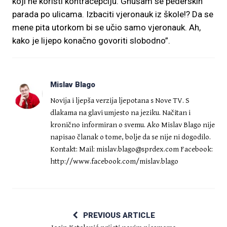
koji ne koristi kontracepciju. Gnušam se pederskih
parada po ulicama. Izbaciti vjeronauk iz škole!? Da se
mene pita utorkom bi se učio samo vjeronauk. Ah,
kako je lijepo konačno govoriti slobodno”.
Mislav Blago
Novija i ljepša verzija ljepotana s Nove TV. S
dlakama na glavi umjesto na jeziku. Načitan i
kronično informiran o svemu. Ako Mislav Blago nije
napisao članak o tome, bolje da se nije ni dogodilo.
Kontakt: Mail:
mislav.blago@sprdex.com
Facebook:
http://www.facebook.com/mislav.blago
PREVIOUS ARTICLE