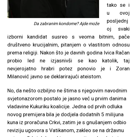
tako se i
u ovoj
posljednj
Da zabranim kondome? Ajde može
oj svaki
izborni kandidat susreo s veoma bitnim, pače
društveno krucijalnim, pitanjem o vlastitom odnosu
prema religiji. Nakon što je davnih godina Ivica Račan
probio led ne izjasnivši se kao katolik, taj
nevjerojatno hrabri potez ponovio je i Zoran
Milanović javno se deklarirajući ateistom.
No, da nešto ozbiljno ne štima s njegovim navodnim
svjetonazorom postalo je jasno već u prvim danima
vladavine Kukuriku koalicije. Jedna od prvih odluka
novog premijera bila je dodjela dodatnih 5 milijuna
kuna iz proračuna Crkvi, zatim je s gnušanjem odbio
reviziju ugovora s Vatikanom, zakleo se na državnu