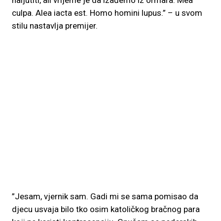
naljutiti, ali vrijeme je da izađemo iz ormara. Mea
culpa. Alea iacta est. Homo homini lupus.” – u svom
stilu nastavlja premijer.
”Jesam, vjernik sam. Gadi mi se sama pomisao da
djecu usvaja bilo tko osim katoličkog bračnog para