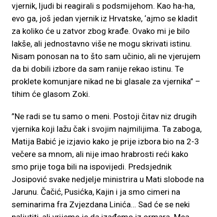
vjernik, ljudi bi reagirali s podsmijehom. Kao ha-ha,
evo ga, još jedan vjernik iz Hrvatske, ‘ajmo se kladit
za koliko će u zatvor zbog krađe. Ovako mi je bilo
lakše, ali jednostavno više ne mogu skrivati istinu.
Nisam ponosan na to što sam učinio, ali ne vjerujem
da bi dobili izbore da sam ranije rekao istinu. Te
proklete komunjare nikad ne bi glasale za vjernika” –
tihim će glasom Zoki.
”Ne radi se tu samo o meni. Postoji čitav niz drugih
vjernika koji lažu čak i svojim najmilijima. Ta zaboga,
Matija Babić je izjavio kako je prije izbora bio na 2-3
večere sa mnom, ali nije imao hrabrosti reći kako
smo prije toga bili na ispovijedi. Predsjednik
Josipović svake nedjelje ministrira u Mati slobode na
Jarunu. Čačić, Pusićka, Kajin i ja smo cimeri na
seminarima fra Zvjezdana Linića… Sad će se neki