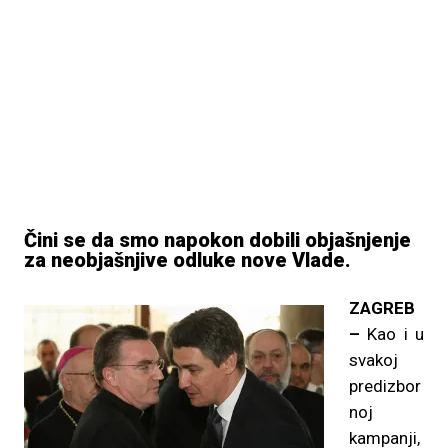
Čini se da smo napokon dobili objašnjenje
za neobjašnjive odluke nove Vlade.
ZAGREB
–
Kao i u
svakoj
predizbor
noj
kampanji,