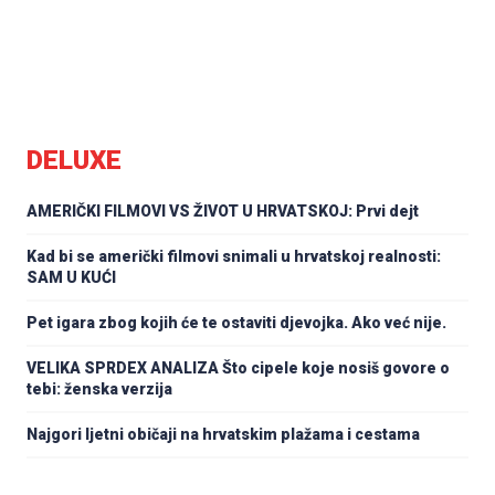
DELUXE
AMERIČKI FILMOVI VS ŽIVOT U HRVATSKOJ: Prvi dejt
Kad bi se američki filmovi snimali u hrvatskoj realnosti:
SAM U KUĆI
Pet igara zbog kojih će te ostaviti djevojka. Ako već nije.
VELIKA SPRDEX ANALIZA Što cipele koje nosiš govore o
tebi: ženska verzija
Najgori ljetni običaji na hrvatskim plažama i cestama