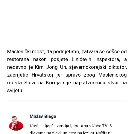
Maslenički most, da podsjetimo, zatvara se češće od
restorana nakon posjete Linićevih inspektora, a
nedavno je Kim Jong Un, sjevernokorejski diktator,
zaprijetio Hrvatskoj jer upravo zbog Masleničkog
mosta Sjeverna Koreja nije najzatvorenija stvar na
svijetu.
Mislav Blago
Novija i ljepša verzija ljepotana s Nove TV. S
dlakama na glavi umjesto na jeziku. Načitan i