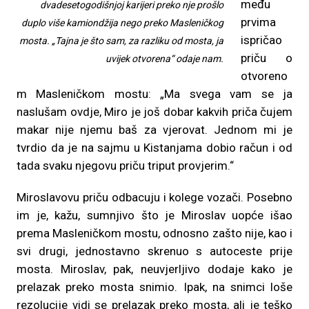
među
dvadesetogodišnjoj karijeri preko nje prošlo
prvima
duplo više kamiondžija nego preko Masleničkog
ispričao
mosta. „Tajna je što sam, za razliku od mosta, ja
priču o
uvijek otvorena“ odaje nam.
otvoreno
m Masleničkom mostu: „Ma svega vam se ja
naslušam ovdje, Miro je još dobar kakvih priča čujem
makar nije njemu baš za vjerovat. Jednom mi je
tvrdio da je na sajmu u Kistanjama dobio račun i od
tada svaku njegovu priču triput provjerim.“
Miroslavovu priču odbacuju i kolege vozači. Posebno
im je, kažu, sumnjivo što je Miroslav uopće išao
prema Masleničkom mostu, odnosno zašto nije, kao i
svi drugi, jednostavno skrenuo s autoceste prije
mosta. Miroslav, pak, neuvjerljivo dodaje kako je
prelazak preko mosta snimio. Ipak, na snimci loše
rezolucije vidi se prelazak preko mosta, ali je teško