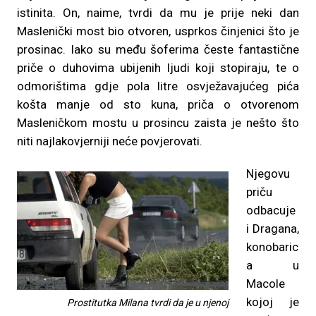
istinita. On, naime, tvrdi da mu je prije neki dan
Maslenički most bio otvoren, usprkos činjenici što je
prosinac. Iako su među šoferima česte fantastične
priče o duhovima ubijenih ljudi koji stopiraju, te o
odmorištima gdje pola litre osvježavajućeg pića
košta manje od sto kuna, priča o otvorenom
Masleničkom mostu u prosincu zaista je nešto što
niti najlakovjerniji neće povjerovati.
Njegovu
priču
odbacuje
i Dragana,
konobaric
a u
Macole
kojoj je
Prostitutka Milana tvrdi da je u njenoj