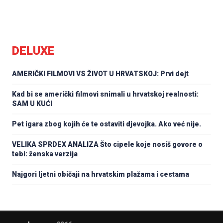
DELUXE
AMERIČKI FILMOVI VS ŽIVOT U HRVATSKOJ: Prvi dejt
Kad bi se američki filmovi snimali u hrvatskoj realnosti:
SAM U KUĆI
Pet igara zbog kojih će te ostaviti djevojka. Ako već nije.
VELIKA SPRDEX ANALIZA Što cipele koje nosiš govore o
tebi: ženska verzija
Najgori ljetni običaji na hrvatskim plažama i cestama