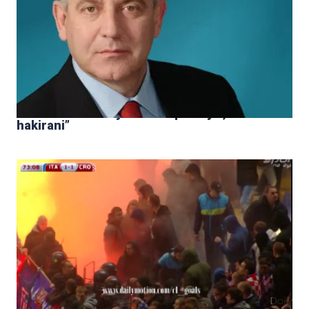
HDZ: “Sanader nije bio naš premijer, bili smo
hakirani”