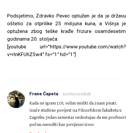
Podsjetimo, Zdravko Pevec optužen je da je državu
oštetio za otprilike 25 milijuna kuna, a Višnja je
optužena zbog teške krađe frizure osamdesetim
godinama 20. stoljeća.
[youtube url=”https://www.youtube.com/watch?
v=rlnKFUhZ5w4″ fs=”1″ hd=”1″]
Frane Ćapeta
Izvršni urednik
Kada ne igram LOL volim misliti da znam pisati.
Inače studirao povijest na Filozofskom fakultetu u
Zagrebu. Jedan semestar nedostajao da me profesori
počnu navoditi kao povijesni izvor.