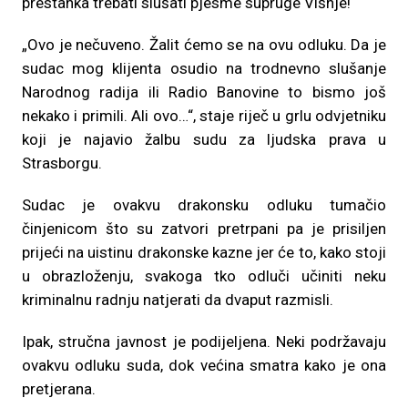
prestanka trebati slušati pjesme supruge Višnje!
„Ovo je nečuveno. Žalit ćemo se na ovu odluku. Da je
sudac mog klijenta osudio na trodnevno slušanje
Narodnog radija ili Radio Banovine to bismo još
nekako i primili. Ali ovo…“, staje riječ u grlu odvjetniku
koji je najavio žalbu sudu za ljudska prava u
Strasborgu.
Sudac je ovakvu drakonsku odluku tumačio
činjenicom što su zatvori pretrpani pa je prisiljen
prijeći na uistinu drakonske kazne jer će to, kako stoji
u obrazloženju, svakoga tko odluči učiniti neku
kriminalnu radnju natjerati da dvaput razmisli.
Ipak, stručna javnost je podijeljena. Neki podržavaju
ovakvu odluku suda, dok većina smatra kako je ona
pretjerana.