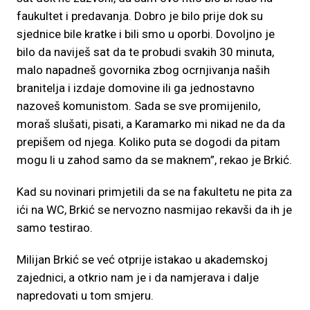
faukultet i predavanja. Dobro je bilo prije dok su
sjednice bile kratke i bili smo u oporbi. Dovoljno je
bilo da naviješ sat da te probudi svakih 30 minuta,
malo napadneš govornika zbog ocrnjivanja naših
branitelja i izdaje domovine ili ga jednostavno
nazoveš komunistom. Sada se sve promijenilo,
moraš slušati, pisati, a Karamarko mi nikad ne da da
prepišem od njega. Koliko puta se dogodi da pitam
mogu li u zahod samo da se maknem”, rekao je Brkić.
Kad su novinari primjetili da se na fakultetu ne pita za
ići na WC, Brkić se nervozno nasmijao rekavši da ih je
samo testirao.
Milijan Brkić se već otprije istakao u akademskoj
zajednici, a otkrio nam je i da namjerava i dalje
napredovati u tom smjeru.