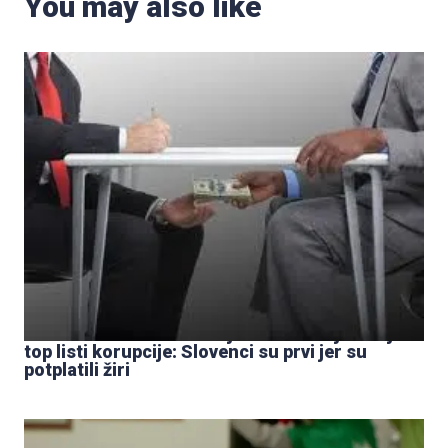
You may also like
Hrvati šokirani trećim mjestom na svjetskoj
top listi korupcije: Slovenci su prvi jer su
potplatili žiri