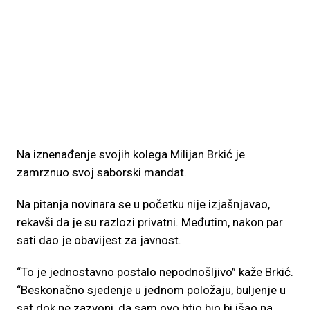
Na iznenađenje svojih kolega Milijan Brkić je
zamrznuo svoj saborski mandat.
Na pitanja novinara se u početku nije izjašnjavao,
rekavši da je su razlozi privatni. Međutim, nakon par
sati dao je obavijest za javnost.
“To je jednostavno postalo nepodnošljivo” kaže Brkić.
“Beskonačno sjedenje u jednom položaju, buljenje u
sat dok ne zazvoni, da sam ovo htio bio bi išao na