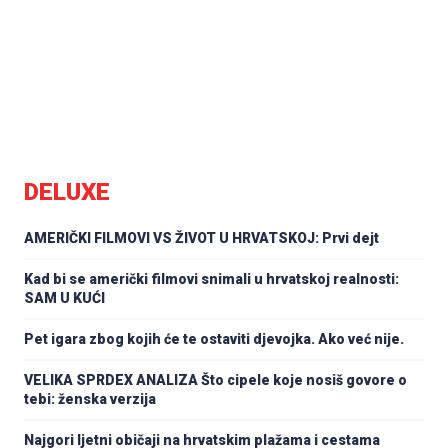
DELUXE
AMERIČKI FILMOVI VS ŽIVOT U HRVATSKOJ: Prvi dejt
Kad bi se američki filmovi snimali u hrvatskoj realnosti:
SAM U KUĆI
Pet igara zbog kojih će te ostaviti djevojka. Ako već nije.
VELIKA SPRDEX ANALIZA Što cipele koje nosiš govore o
tebi: ženska verzija
Najgori ljetni običaji na hrvatskim plažama i cestama