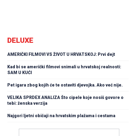
DELUXE
AMERIČKI FILMOVI VS ŽIVOT U HRVATSKOJ: Prvi dejt
Kad bi se američki filmovi snimali u hrvatskoj realnosti:
SAM U KUĆI
Pet igara zbog kojih će te ostaviti djevojka. Ako već nije.
VELIKA SPRDEX ANALIZA Što cipele koje nosiš govore o
tebi: ženska verzija
Najgori ljetni običaji na hrvatskim plažama i cestama