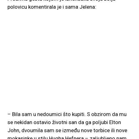
polovicu komentirala je i sama Jelena:
– Bila sam u nedoumici što kupiti. S obzirom da mu
se nekidan ostavio životni san da ga poljubi Elton
John, dvoumila sam se između nove torbice ili nove
mokasinke u stilu Hugha Hefnera – zaljubljeno nam