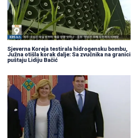
Sjeverna Koreja testirala hidrogensku bombu,
Južna otišla korak dalje: Sa zvučnika na granici
puštaju Lidiju Bačić