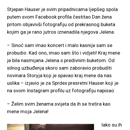
Stjepan Hauser je svim pripadnicama ljepšeg spola
putem svom Facebook profila čestitao Dan žena
pritom objavivši fotografiju od prekrasnog buketa
kojim ga je rano jutros iznenadila njegova Jelena.
– Sinoć sam imao koncert i malo kasnije sam se
probudio. Kad ono, imao sam što i vidjeti! Kraj mene
je bila nasmijana Jelena s predivnim buketom. Od
silnog uzbuđenja skoro sam zaboravio probuditi
novinara Storyja koji je spavao kraj mene da nas
uslika – izjavio je za Sprdex presretni Hauser koji je
na svom Instagram profilu uz fotografiju napisao:
– Želim svim ženama svijeta da ih se tretira kao
mene moja Jelena!
Iako su ih