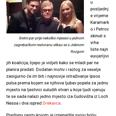
u
posljednj
e vrijeme
Karamark
o i Petrov
skinuli s
Sretni par prije nekoliko mjeseci u jednom
vrha
zagrebačkom restoranu slikao se s Jelenom
liste najn
Rozgom
euvjerljivi
jih koalicija, lijepo je vidjeti kako se mladi par ne
planira predati. Dodatan motiv i razlog za veselje
zasigurno će im biti i najnovije istraživanje Ipsos
pulsa prema kojem se njihova ljubav popela za jedno
mjesto na ljestvici suludih stvari u koje ljudi vjeruju
te se sada nalazi jedno mjesto iza čudovišta iz Loch
Nessa i dva ispred
Drekavca
.
Predivnu gestu kojom je iznenadila svoju bolju