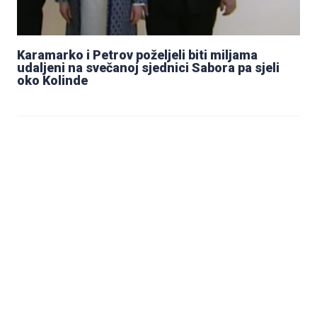
Karamarko i Petrov poželjeli biti miljama
udaljeni na svečanoj sjednici Sabora pa sjeli
oko Kolinde