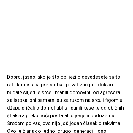
Dobro, jasno, ako je što obilježilo devedesete su to
rat i kriminalna pretvorba i privatizacija. I dok su
budale slijedile srce i branili domovinu od agresora
sa istoka, oni pametni su sa rukom na srcu i figom u
džepu pričali o domoljublju i punili kese te od običnih
šljakera preko noći postajali cijenjeni poduzetnici.
Srećom po vas, ovo nije još jedan članak o takvima.
Ovo je članak o jednoj drugoj generaciji, onoj