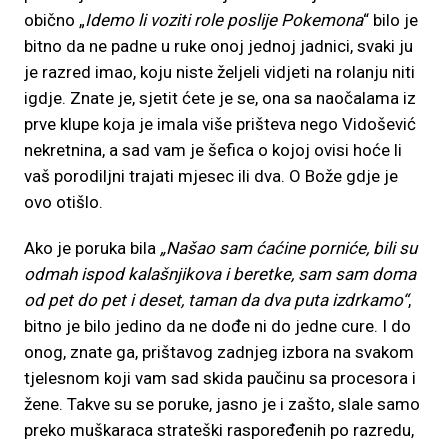
obično „
Idemo li voziti role poslije Pokemona
“ bilo je
bitno da ne padne u ruke onoj jednoj jadnici, svaki ju
je razred imao, koju niste željeli vidjeti na rolanju niti
igdje. Znate je, sjetit ćete je se, ona sa naočalama iz
prve klupe koja je imala više prišteva nego Vidošević
nekretnina, a sad vam je šefica o kojoj ovisi hoće li
vaš porodiljni trajati mjesec ili dva. O Bože gdje je
ovo otišlo.
Ako je poruka bila
„Našao sam ćaćine porniće, bili su
odmah ispod kalašnjikova i beretke, sam sam doma
od pet do pet i deset, taman da dva puta izdrkamo“
,
bitno je bilo jedino da ne dođe ni do jedne cure. I do
onog, znate ga, prištavog zadnjeg izbora na svakom
tjelesnom koji vam sad skida paučinu sa procesora i
žene. Takve su se poruke, jasno je i zašto, slale samo
preko muškaraca strateški raspoređenih po razredu,