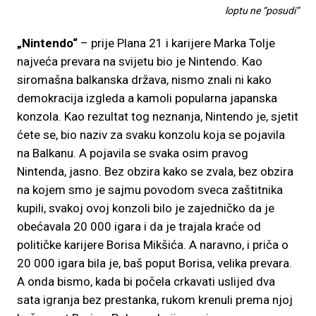
loptu ne “posudi”
„Nintendo“
– prije Plana 21 i karijere Marka Tolje
najveća prevara na svijetu bio je Nintendo. Kao
siromašna balkanska država, nismo znali ni kako
demokracija izgleda a kamoli popularna japanska
konzola. Kao rezultat tog neznanja, Nintendo je, sjetit
ćete se, bio naziv za svaku konzolu koja se pojavila
na Balkanu. A pojavila se svaka osim pravog
Nintenda, jasno. Bez obzira kako se zvala, bez obzira
na kojem smo je sajmu povodom sveca zaštitnika
kupili, svakoj ovoj konzoli bilo je zajedničko da je
obećavala 20 000 igara i da je trajala kraće od
političke karijere Borisa Mikšića. A naravno, i priča o
20 000 igara bila je, baš poput Borisa, velika prevara.
A onda bismo, kada bi počela crkavati uslijed dva
sata igranja bez prestanka, rukom krenuli prema njoj