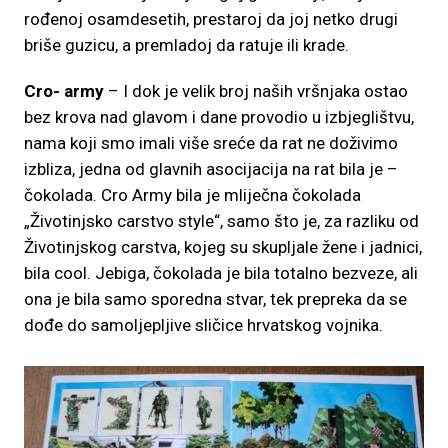
rođenoj osamdesetih, prestaroj da joj netko drugi
briše guzicu, a premladoj da ratuje ili krade.
Cro- army
– I dok je velik broj naših vršnjaka ostao
bez krova nad glavom i dane provodio u izbjeglištvu,
nama koji smo imali više sreće da rat ne doživimo
izbliza, jedna od glavnih asocijacija na rat bila je –
čokolada. Cro Army bila je mliječna čokolada
„Životinjsko carstvo style“, samo što je, za razliku od
Životinjskog carstva, kojeg su skupljale žene i jadnici,
bila cool. Jebiga, čokolada je bila totalno bezveze, ali
ona je bila samo sporedna stvar, tek prepreka da se
dođe do samoljepljive sličice hrvatskog vojnika.