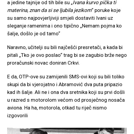
a jedine tajnije od tih bile su „
Ivana kurvo pička ti
materina, znan da si se ljubila jezikom
“ poruke koje
su samo najpovjerljiviji smjeli dostaviti Ivani uz
sleganje ramenima i ono tipično „Nemam pojma ko
šalje, došlo je od tamo“
Naravno, učitelji su bili najčešći presretači, a kada bi
pitali „Tko je ovo poslao“ trag bi se zagubio brže nego
proračunski novac doniran Crkvi.
E da, OTP-ove su zamijenili SMS-ovi koji su bili toliko
skupi da bi vjerojatno i Abramović dva puta pripazio
kad ih šalje. Ali ne i ona dva sretnika koji su prvi došli
u razred s motorolom većom od prosječnog nosača
aviona. Ha ha, motorola, otkad tu riječ nismo
izgovorili