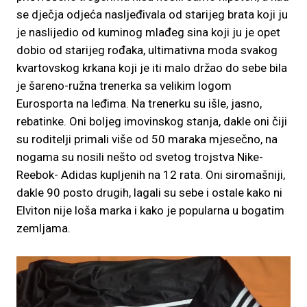
se dječja odjeća nasljeđivala od starijeg brata koji ju
je naslijedio od kuminog mlađeg sina koji ju je opet
dobio od starijeg rođaka, ultimativna moda svakog
kvartovskog krkana koji je iti malo držao do sebe bila
je šareno-ružna trenerka sa velikim logom
Eurosporta na leđima. Na trenerku su išle, jasno,
rebatinke. Oni boljeg imovinskog stanja, dakle oni čiji
su roditelji primali više od 50 maraka mjesečno, na
nogama su nosili nešto od svetog trojstva Nike-
Reebok- Adidas kupljenih na 12 rata. Oni siromašniji,
dakle 90 posto drugih, lagali su sebe i ostale kako ni
Elviton nije loša marka i kako je popularna u bogatim
zemljama.