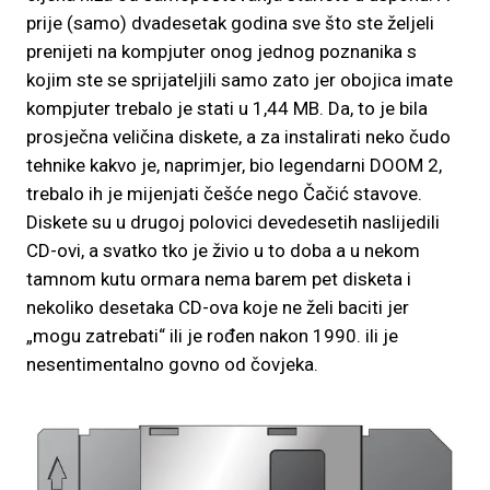
prije (samo) dvadesetak godina sve što ste željeli
prenijeti na kompjuter onog jednog poznanika s
kojim ste se sprijateljili samo zato jer obojica imate
kompjuter trebalo je stati u 1,44 MB. Da, to je bila
prosječna veličina diskete, a za instalirati neko čudo
tehnike kakvo je, naprimjer, bio legendarni DOOM 2,
trebalo ih je mijenjati češće nego Čačić stavove.
Diskete su u drugoj polovici devedesetih naslijedili
CD-ovi, a svatko tko je živio u to doba a u nekom
tamnom kutu ormara nema barem pet disketa i
nekoliko desetaka CD-ova koje ne želi baciti jer
„mogu zatrebati“ ili je rođen nakon 1990. ili je
nesentimentalno govno od čovjeka.