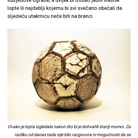
lopte ili najdeblji kojemu bi svi svečano obećali da
sljedeću utakmicu neće biti na branci.
Ovako je lopta izgledala nakon što bi je dohvatili stariji momci. Za
razliku od danas tada nije bilo razgovora ni mogućnosti da se