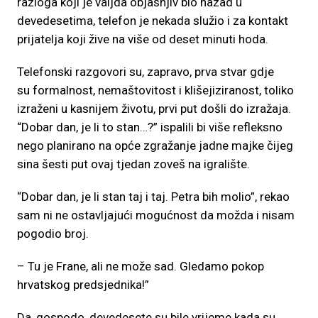
razloga koji je valjda objašnjiv bio nazad u
devedesetima, telefon je nekada služio i za kontakt
prijatelja koji žive na više od deset minuti hoda.
Telefonski razgovori su, zapravo, prva stvar gdje
su formalnost, nemaštovitost i klišejiziranost, toliko
izraženi u kasnijem životu, prvi put došli do izražaja.
“Dobar dan, je li to stan…?” ispalili bi više refleksno
nego planirano na opće zgražanje jadne majke čijeg
sina šesti put ovaj tjedan zoveš na igralište.
“Dobar dan, je li stan taj i taj. Petra bih molio”, rekao
sam ni ne ostavljajući mogućnost da možda i nisam
pogodio broj.
– Tu je Frane, ali ne može sad. Gledamo pokop
hrvatskog predsjednika!”
Da, gospodo, devedesete su bile vrijeme kada su