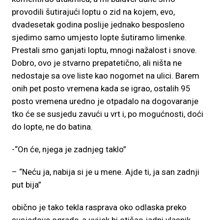
provodili šutirajući loptu o zid na kojem, evo,
dvadesetak godina poslije jednako besposleno
sjedimo samo umjesto lopte šutiramo limenke.
Prestali smo ganjati loptu, mnogi nažalost i snove.
Dobro, ovo je stvarno prepatetično, ali ništa ne
nedostaje sa ove liste kao nogomet na ulici. Barem
onih pet posto vremena kada se igrao, ostalih 95
posto vremena uredno je otpadalo na dogovaranje
tko će se susjedu zavući u vrt i, po mogućnosti, doći
do lopte, ne do batina.
-“On će, njega je zadnjeg taklo”
– “Neću ja, nabija si je u mene. Ajde ti, ja san zadnji
put bija”
obično je tako tekla rasprava oko odlaska preko
susjedove ograde, a uvijek bi otišao jadni vlasnik