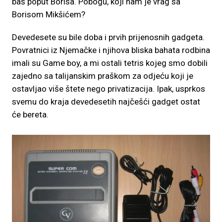
baš poput Borisa. Pobogu, koji nam je vrag sa
Borisom Mikšićem?
Devedesete su bile doba i prvih prijenosnih gadgeta.
Povratnici iz Njemačke i njihova bliska bahata rodbina
imali su Game boy, a mi ostali tetris kojeg smo dobili
zajedno sa talijanskim praškom za odjeću koji je
ostavljao više štete nego privatizacija. Ipak, usprkos
svemu do kraja devedesetih najčešći gadget ostat
će bereta.