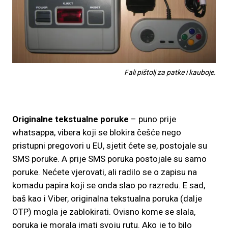
Fali pištolj za patke i kauboje.
Originalne tekstualne poruke
– puno prije
whatsappa, vibera koji se blokira češće nego
pristupni pregovori u EU, sjetit ćete se, postojale su
SMS poruke. A prije SMS poruka postojale su samo
poruke. Nećete vjerovati, ali radilo se o zapisu na
komadu papira koji se onda slao po razredu. E sad,
baš kao i Viber, originalna tekstualna poruka (dalje
OTP) mogla je zablokirati. Ovisno kome se slala,
poruka je morala imati svoju rutu. Ako je to bilo