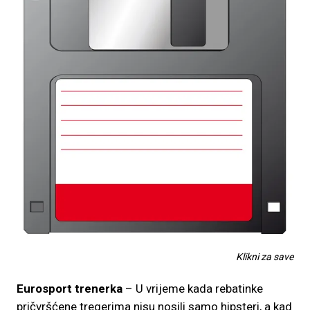
Klikni za save
Eurosport trenerka
– U vrijeme kada rebatinke
pričvršćene tregerima nisu nosili samo hipsteri, a kad