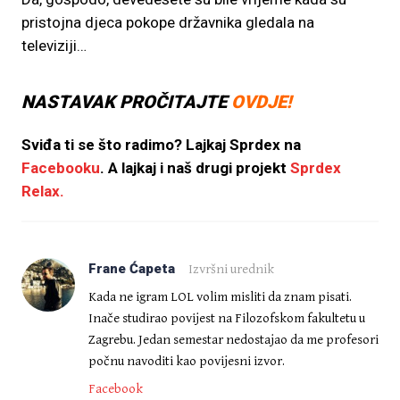
pristojna djeca pokope državnika gledala na
televiziji…
NASTAVAK PROČITAJTE
OVDJE!
Sviđa ti se što radimo? Lajkaj
Sprdex na
Facebooku
. A lajkaj i naš drugi projekt
Sprdex
Relax.
Frane Ćapeta
Izvršni urednik
Kada ne igram LOL volim misliti da znam pisati.
Inače studirao povijest na Filozofskom fakultetu u
Zagrebu. Jedan semestar nedostajao da me profesori
počnu navoditi kao povijesni izvor.
Facebook