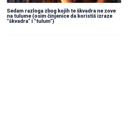
Sedam razloga zbog kojih te škvadra ne zove
na tulume (osim činjenice da koristiš izraze
“škvadra” i “tulum”)