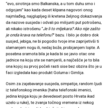
“evo, sirotinja smo Balkanska, a u tom duhu smo i
odgojeni” kao kada deset klipana nagovori onog
najmlađeg, najglupljeg ili kretena željnog dokazivanja
da nazove susjeda i odvali po milijunti put potrošenu,
ali nikako istrošenu “
Je li to mljekara? Ako nije zašto
je onda krava na telefonu?
” bazu. I bilo je dobro dok
susjed, jebiga, ne bi pogodio tvoje ime zaprijetivši ti
slamanjem nogu ili, nedaj bože, probijanjem lopte. A
posebna sramota bila je kada bi se javio otac one
jadnice na koju ste se namjerili, a najčešće je to bila
ona kojoj su prvoj počeli rasti sise bez obzira što je u
faci izgledala kao produkt Goluma i Gimlija.
Osim za zajebavanje susjeda, simpatije, random ljudi
iz telefonskog imenika (haha telefonski imenici,
jedina knjiga koju je devedeset posto Hrvata ikad
uzelo u ruke), te zvanja točnog vremena iz nekog