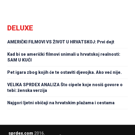
DELUXE
AMERIČKI FILMOVI VS ŽIVOT U HRVATSKOJ: Prvi dejt
Kad bi se američki filmovi snimali u hrvatskoj realnosti:
SAM U KUĆI
Pet igara zbog kojih će te ostaviti djevojka. Ako već nije.
VELIKA SPRDEX ANALIZA Što cipele koje nosiš govore o
tebi: ženska verzija
Najgori ljetni običaji na hrvatskim plažama i cestama
sprdex.com
2016.