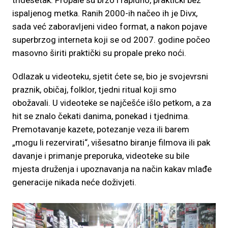
tridesetak. Propale su brzo i rapidno, praktički bez
ispaljenog metka. Ranih 2000-ih načeo ih je Divx,
sada već zaboravljeni video format, a nakon pojave
superbrzog interneta koji se od 2007. godine počeo
masovno širiti praktički su propale preko noći.
Odlazak u videoteku, sjetit ćete se, bio je svojevrsni
praznik, običaj, folklor, tjedni ritual koji smo
obožavali. U videoteke se najčešće išlo petkom, a za
hit se znalo čekati danima, ponekad i tjednima.
Premotavanje kazete, potezanje veza ili barem
„mogu li rezervirati“, višesatno biranje filmova ili pak
davanje i primanje preporuka, videoteke su bile
mjesta druženja i upoznavanja na način kakav mlađe
generacije nikada neće doživjeti.