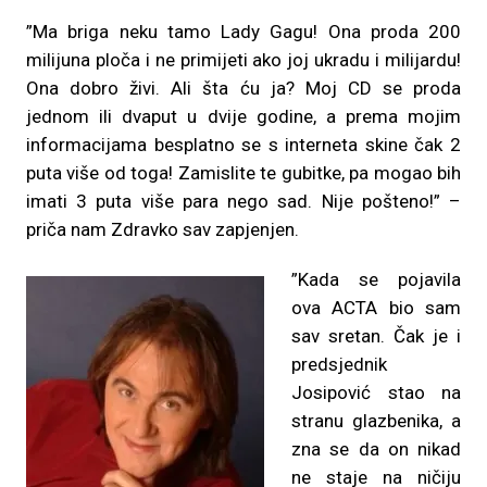
”Ma briga neku tamo Lady Gagu! Ona proda 200
milijuna ploča i ne primijeti ako joj ukradu i milijardu!
Ona dobro živi. Ali šta ću ja? Moj CD se proda
jednom ili dvaput u dvije godine, a prema mojim
informacijama besplatno se s interneta skine čak 2
puta više od toga! Zamislite te gubitke, pa mogao bih
imati 3 puta više para nego sad. Nije pošteno!” –
priča nam Zdravko sav zapjenjen.
”Kada se pojavila
ova ACTA bio sam
sav sretan. Čak je i
predsjednik
Josipović stao na
stranu glazbenika, a
zna se da on nikad
ne staje na ničiju