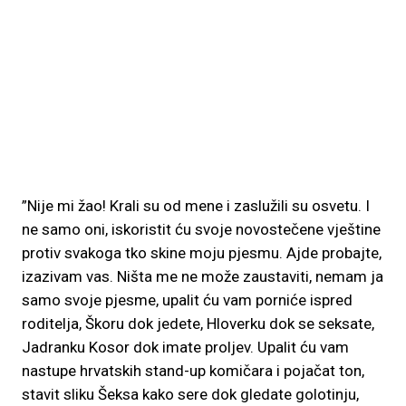
”Nije mi žao! Krali su od mene i zaslužili su osvetu. I
ne samo oni, iskoristit ću svoje novostečene vještine
protiv svakoga tko skine moju pjesmu. Ajde probajte,
izazivam vas. Ništa me ne može zaustaviti, nemam ja
samo svoje pjesme, upalit ću vam porniće ispred
roditelja, Škoru dok jedete, Hloverku dok se seksate,
Jadranku Kosor dok imate proljev. Upalit ću vam
nastupe hrvatskih stand-up komičara i pojačat ton,
stavit sliku Šeksa kako sere dok gledate golotinju,