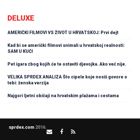
DELUXE
AMERIČKI FILMOVI VS ŽIVOT U HRVATSKOJ: Prvi dejt
Kad bi se američki filmovi snimali u hrvatskoj realnosti:
SAM U KUĆI
Pet igara zbog kojih će te ostaviti djevojka. Ako već nije.
VELIKA SPRDEX ANALIZA Što cipele koje nosiš govore o
tebi: ženska verzija
Najgori ljetni običaji na hrvatskim plažama i cestama
sprdex.com
2016.