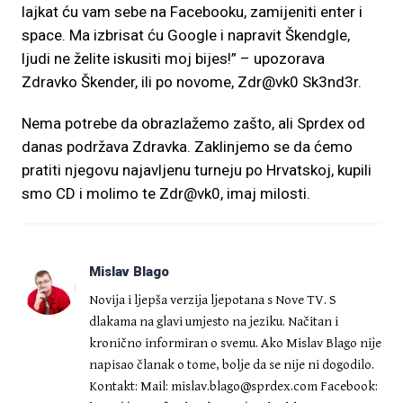
lajkat ću vam sebe na Facebooku, zamijeniti enter i
space. Ma izbrisat ću Google i napravit Škendgle,
ljudi ne želite iskusiti moj bijes!” – upozorava
Zdravko Škender, ili po novome, Zdr@vk0 Sk3nd3r.
Nema potrebe da obrazlažemo zašto, ali Sprdex od
danas podržava Zdravka. Zaklinjemo se da ćemo
pratiti njegovu najavljenu turneju po Hrvatskoj, kupili
smo CD i molimo te Zdr@vk0, imaj milosti.
Mislav Blago
Novija i ljepša verzija ljepotana s Nove TV. S
dlakama na glavi umjesto na jeziku. Načitan i
kronično informiran o svemu. Ako Mislav Blago nije
napisao članak o tome, bolje da se nije ni dogodilo.
Kontakt: Mail:
mislav.blago@sprdex.com
Facebook: