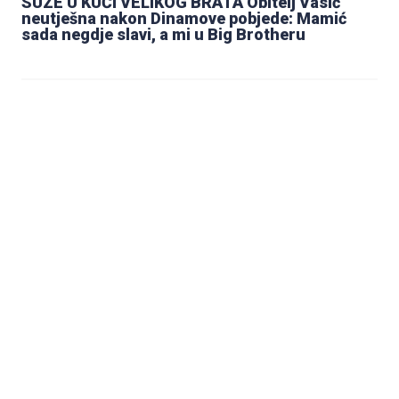
SUZE U KUĆI VELIKOG BRATA Obitelj Vasić
neutješna nakon Dinamove pobjede: Mamić
sada negdje slavi, a mi u Big Brotheru