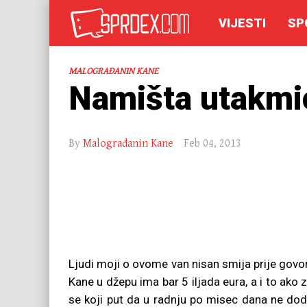
VIJESTI
SP
MALOGRAĐANIN KANE
Namišta utakmi
By
Malograđanin Kane
Feb 04, 2013
Ljudi moji o ovome van nisan smija prije govori
Kane u džepu ima bar 5 iljada eura, a i to ako
se koji put da u radnju po misec dana ne dodž