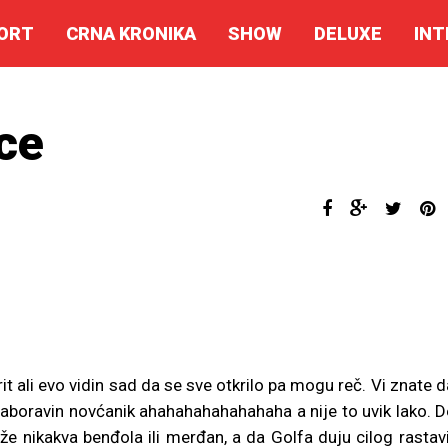
ORT
CRNA KRONIKA
SHOW
DELUXE
INT
ce
t ali evo vidin sad da se sve otkrilo pa mogu reč. Vi znate d
 zaboravin novćanik ahahahahahahahaha a nije to uvik lako. D
e nikakva benđola ili merđan, a da Golfa duju cilog rastavi