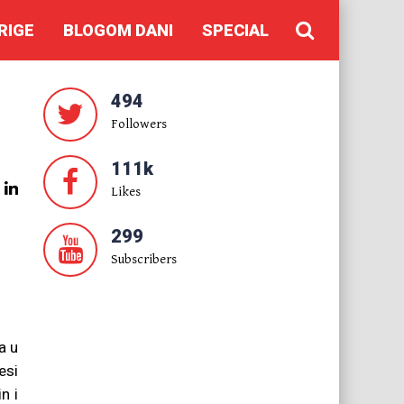
RIGE
BLOGOM DANI
SPECIAL
494
Followers
111k
Likes
299
Subscribers
a u
esi
n i