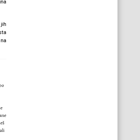
una
jih
sta
 na
 po
te
Kane
neš
ali