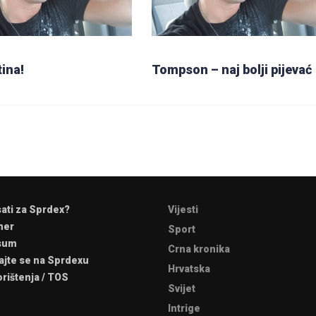
tina!
Tompson – naj bolji pijevać
sati za Sprdex?
Vijesti
mer
Sport
sum
Crna kronika
ajte se na Sprdexu
Hrvatska
orištenja / TOS
Svijet
Intrige