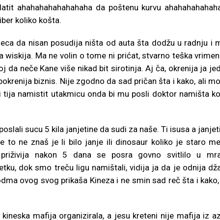
platit ahahahahahahahaha da poštenu kurvu ahahahahahah
iber koliko košta.
iseca da nisan posudija ništa od auta šta dodžu u radnju i 
iskija. Ma ne volin o tome ni prićat, stvarno teška vrimena
 da neče Kane više nikad bit sirotinja. Aj ča, okrenija ja je
a pokrenija biznis. Nije zgodno da sad pričan šta i kako, ali m
 tija namistit utakmicu onda bi mu posli doktor namišta ko
oslali sucu 5 kila janjetine da sudi za naše. Ti isusa a janjet
to ne znaš je li bilo janje ili dinosaur koliko je staro m
priživija nakon 5 dana se posra govno svitlilo u mr
ku, dok smo treču ligu namištali, vidija ja da je odnija dž
odma ovog svog prikaša Kineza i ne smin sad reč šta i kako, 
kineska mafija organizirala, a jesu kreteni nije mafija iz az