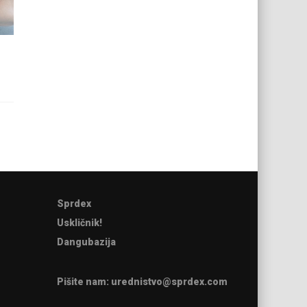
Sprdex
Uskličnik!
Dangubazija
Pišite nam:
urednistvo@sprdex.com