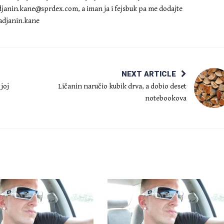
djanin.kane@sprdex.com
, a iman ja i fejsbuk pa me dodajte
djanin.kane
NEXT ARTICLE
joj
Ličanin naručio kubik drva, a dobio deset
notebookova