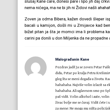
slušaj Kane care, donesi pare i lipo jih daj crk
nema nićega, ma ne bi jih ni Židovi našli ahah
Zoven ja odma Bibera, kažen dovedi šleper isp
bacali u kamijon, došli mi u Zmijavce kad ben
bižat pitan ja šta je momci ima li problema ka
carini pa donili u don Miljenka da ne propadn
Malograđanin Kane
Pozdrav judi! Ja se zoven Petar Paš
didu, Petar po kralju Petru Krešimi
glog šta se meni događa u životu. 
hahahaha. Najviše volin izlazit sa e
hahahaha. Ali uglavnom smo po Spl
paš vidit. Volin alkohol i aute, voli
živac bolje me se ćuvaj. Vidit ćete 
za mene: Ne mogu mu ništa policijske 