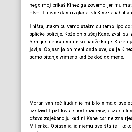
nego moj prikaš Kinez ga zovemo jer mu mater k
otvorit misec dana izgleda isti Kinez ahahaha
I ništa, utakmicu vamo utakmicu tamo lipo se ž
splicke policije. Kaže on slušaj Kane, zvali s
5 miljuna eura onome ko nadže ko je. Kažen ja 
javija. Objasnija on meni onda sve, da je Kine
samo pitanje vrimena kad če doč do mene.
Moran van reč ljudi nije mi bilo nimalo svej
nastavit trpat lovu ispod madraca, upadnu li m
džava zajebanciju kad ni Kane car ne zna rješ
Miljenka. Objasnija ja njemu sve šta je i ka