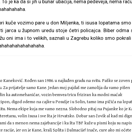
vi. To je ka da si jih u bunar ubacija, nema pedeveja, nema rać
ahahahahaha.
ri kuče vozimo pare u don Miljenka, ti isusa lopatama smo 
ti jarca u župnom uredu stoje ćetri policajca. Biber odma 
žu oni ima i to velikih, saznali u Zagrebu koliko smo pokrali
e ahahahahahahahaha.
ko Kaneković. Rođen san 1986. u najluđen gradu na svitu. Paško se zoven
ru. Za prijatelje samo Kane. Jedan moj pajdaš me zamolija da vamo pišen
Radin ka automehanićar, vozin bemvea tricu friziran ka modni maćak
kipon, digod odemo na cajke u Posušje i u Solin, tamo ima pičića na lopa
itu. Nema ekipe koja me vamo nezna. Slobodno pitaj na Pujanke ko je 
n teretanu, volin Isusa i sve šta je Hrvatsko. Dobar san čovik al kad mi dig
i sami da s menon nema zajebancije i ka šta TBF kaže u pismi koju su napis
racije, jer on je Kane, kralj Splita i Dalmacije! Inače, cure ako mi oćete