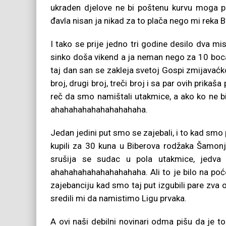
ukraden djelove ne bi poštenu kurvu moga 
đavla nisan ja nikad za to plača nego mi reka B
I tako se prije jedno tri godine desilo dva m
sinko doša vikend a ja neman nego za 10 boca w
taj dan san se zakleja svetoj Gospi zmijavaćkoj
broj, drugi broj, treči broj i sa par ovih prikaš
reč da smo namištali utakmice, a ako ko ne bi
ahahahahahahahahahaha.
Jedan jedini put smo se zajebali, i to kad smo p
kupili za 30 kuna u Biberova rodžaka Šamonje 
srušija se sudac u pola utakmice, jedva 
ahahahahahahahahahaha. Ali to je bilo na poćet
zajebanciju kad smo taj put izgubili pare zva 
sredili mi da namistimo Ligu prvaka.
A ovi naši debilni novinari odma pišu da je to 