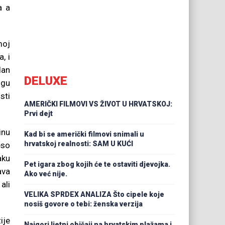
a a
moj
, i
dan
DELUXE
ogu
sti
AMERIČKI FILMOVI VS ŽIVOT U HRVATSKOJ:
Prvi dejt
inu
Kad bi se američki filmovi snimali u
hrvatskoj realnosti: SAM U KUĆI
eso
aku
Pet igara zbog kojih će te ostaviti djevojka.
ava
Ako već nije.
ali
VELIKA SPRDEX ANALIZA Što cipele koje
nosiš govore o tebi: ženska verzija
ije
Najgori ljetni običaji na hrvatskim plažama i