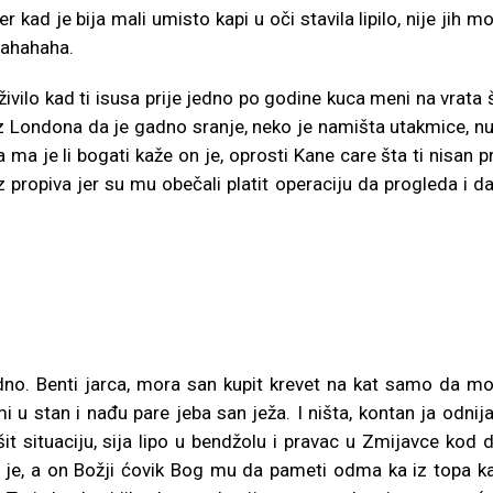
ad je bija mali umisto kapi u oči stavila lipilo, nije jih m
hahahaha.
ivilo kad ti isusa prije jedno po godine kuca meni na vrata 
u iz Londona da je gadno sranje, neko je namišta utakmice, n
ma je li bogati kaže on je, oprosti Kane care šta ti nisan pr
z propiva jer su mu obečali platit operaciju da progleda i da
edno. Benti jarca, mora san kupit krevet na kat samo da m
i u stan i nađu pare jeba san ježa. I ništa, kontan ja odnija
it situaciju, sija lipo u bendžolu i pravac u Zmijavce kod 
ko je, a on Božji ćovik Bog mu da pameti odma ka iz topa k