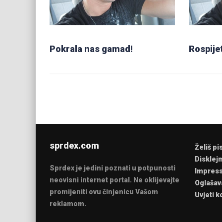
Pokrala nas gamad!
Rospije
sprdex.com
Želiš pi
Disklej
Sprdex je jedini poznati u potpunosti
Impres
neovisni internet portal. Ne oklijevajte
Oglašav
promijeniti ovu činjenicu Vašom
Uvjeti k
reklamom.