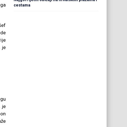
oga
cestama
šef
ude
ije
 je
ogu
 je
don
aže