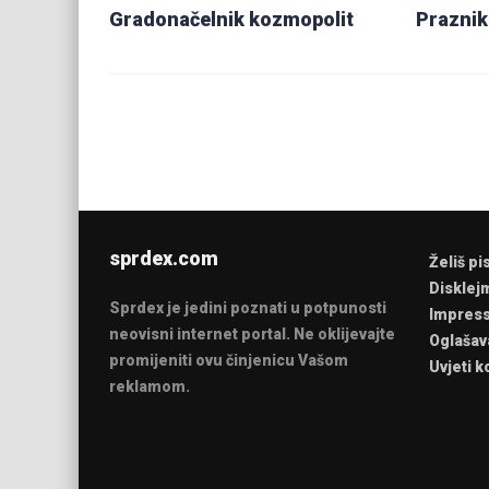
Gradonačelnik kozmopolit
Praznik
sprdex.com
Želiš pi
Disklej
Sprdex je jedini poznati u potpunosti
Impres
neovisni internet portal. Ne oklijevajte
Oglašav
promijeniti ovu činjenicu Vašom
Uvjeti k
reklamom.