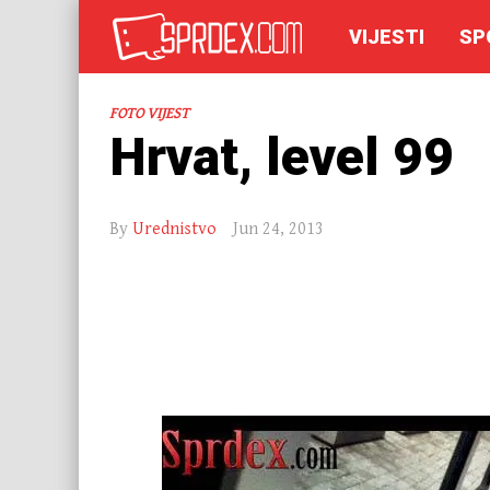
VIJESTI
SP
FOTO VIJEST
Hrvat, level 99
By
Urednistvo
Jun 24, 2013