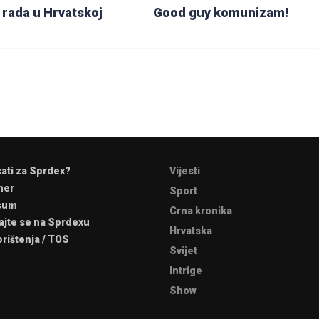
 rada u Hrvatskoj
Good guy komunizam!
sati za Sprdex?
Vijesti
mer
Sport
sum
Crna kronika
ajte se na Sprdexu
Hrvatska
orištenja / TOS
Svijet
Intrige
Show