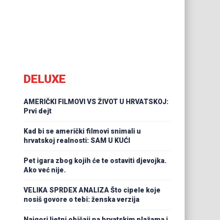
DELUXE
AMERIČKI FILMOVI VS ŽIVOT U HRVATSKOJ:
Prvi dejt
Kad bi se američki filmovi snimali u
hrvatskoj realnosti: SAM U KUĆI
Pet igara zbog kojih će te ostaviti djevojka.
Ako već nije.
VELIKA SPRDEX ANALIZA Što cipele koje
nosiš govore o tebi: ženska verzija
Najgori ljetni običaji na hrvatskim plažama i