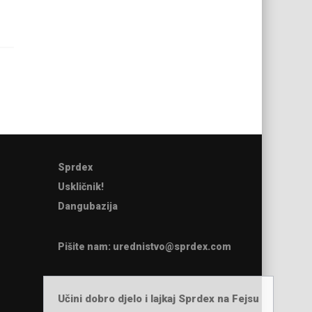
Sprdex
Uskličnik!
Dangubazija
Pišite nam:
urednistvo@sprdex.com
Učini dobro djelo i lajkaj Sprdex na Fejsu