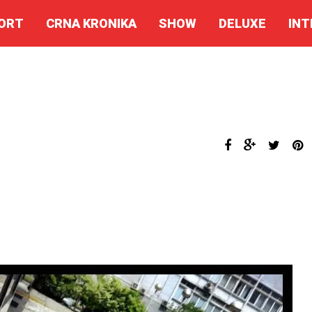
ORT
CRNA KRONIKA
SHOW
DELUXE
INT