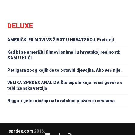
DELUXE
AMERIČKI FILMOVI VS ŽIVOT U HRVATSKOJ: Prvi dejt
Kad bi se američki filmovi snimali u hrvatskoj realnosti:
SAM U KUĆI
Pet igara zbog kojih će te ostaviti djevojka. Ako već nije.
VELIKA SPRDEX ANALIZA Što cipele koje nosiš govore o
tebi: ženska verzija
Najgori ljetni običaji na hrvatskim plažama i cestama
sprdex.com
2016.