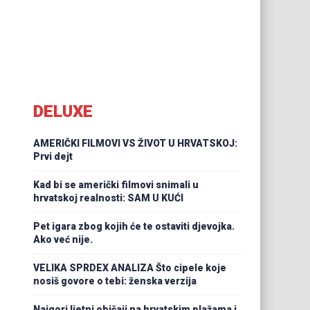
DELUXE
AMERIČKI FILMOVI VS ŽIVOT U HRVATSKOJ:
Prvi dejt
Kad bi se američki filmovi snimali u
hrvatskoj realnosti: SAM U KUĆI
Pet igara zbog kojih će te ostaviti djevojka.
Ako već nije.
VELIKA SPRDEX ANALIZA Što cipele koje
nosiš govore o tebi: ženska verzija
Najgori ljetni običaji na hrvatskim plažama i