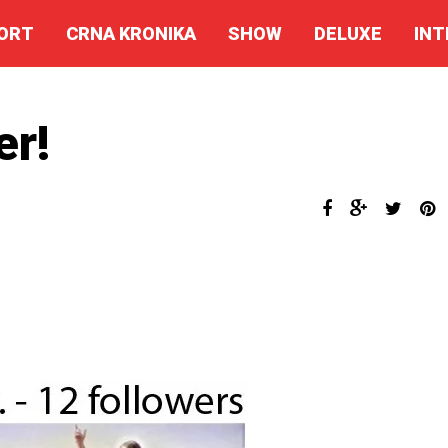
ORT
CRNA KRONIKA
SHOW
DELUXE
INT
er!