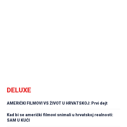
DELUXE
AMERIČKI FILMOVI VS ŽIVOT U HRVATSKOJ: Prvi dejt
Kad bi se američki filmovi snimali u hrvatskoj realnosti:
SAM U KUĆI