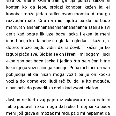
više od mene. Odma san ga tija puntat šakon al
kontan ko ga jebe, prolazi konobar kažen ja: ej
konobar može jedan radler ovom momku. Al mu ga
razvodni malo. Ćita na misi ujutro pa da ne bude
mamuran ahahahhahahahhahahahahahha stali se svi
cerit kad bogte lik uze bocu jacka i eksa je meni
isprid oćiju ko da sebe u ogledalo gledan. I kažen ja:
dobro, može pajdo vidin da si ćovik. I kažen ja ko
izgubi plača sve. Složija se on i krenili mi bogami ljudi
eksa san pet boca jacka i jedino šta se sićan hitne
kako njega vozi i nićega kasnije. Prića mi biber da san
pobijedija al da nisan moga vozit pa je on kocku
vozija do doma eto ljudi reč ču da je ito moguče,
nisan sebi do ponediljka doša kad zvoni telefon.
Javljan se kad ovaj pajdo iz vukovara da su ćetnici
table postavili i ako mogu dat ruke. I moj sinko puca
meni još glava al mozak mi radi, palo mi napamet da