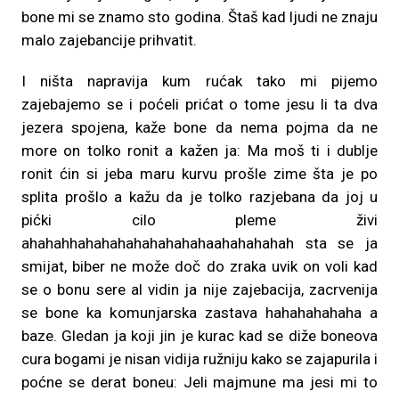
bone mi se znamo sto godina. Štaš kad ljudi ne znaju
malo zajebancije prihvatit.
I ništa napravija kum rućak tako mi pijemo
zajebajemo se i poćeli prićat o tome jesu li ta dva
jezera spojena, kaže bone da nema pojma da ne
more on tolko ronit a kažen ja: Ma moš ti i dublje
ronit ćin si jeba maru kurvu prošle zime šta je po
splita prošlo a kažu da je tolko razjebana da joj u
pićki cilo pleme živi
ahahahhahahahahahahahahaahahahahah sta se ja
smijat, biber ne može doč do zraka uvik on voli kad
se o bonu sere al vidin ja nije zajebacija, zacrvenija
se bone ka komunjarska zastava hahahahahaha a
baze. Gledan ja koji jin je kurac kad se diže boneova
cura bogami je nisan vidija ružniju kako se zajapurila i
poćne se derat boneu: Jeli majmune ma jesi mi to