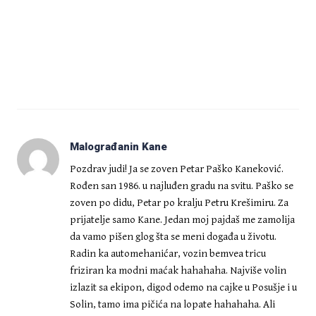
Malograđanin Kane
Pozdrav judi! Ja se zoven Petar Paško Kaneković.
Rođen san 1986. u najluđen gradu na svitu. Paško se
zoven po didu, Petar po kralju Petru Krešimiru. Za
prijatelje samo Kane. Jedan moj pajdaš me zamolija
da vamo pišen glog šta se meni događa u životu.
Radin ka automehanićar, vozin bemvea tricu
friziran ka modni maćak hahahaha. Najviše volin
izlazit sa ekipon, digod odemo na cajke u Posušje i u
Solin, tamo ima pičića na lopate hahahaha. Ali