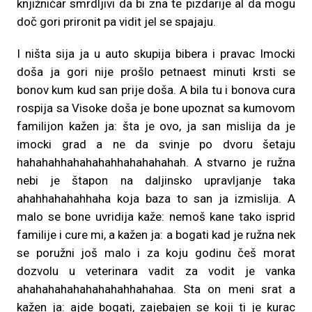
knjižničar smrdljivi da bi zna te pizdarije al da mogu
doč gori prironit pa vidit jel se spajaju.
I ništa sija ja u auto skupija bibera i pravac Imocki
doša ja gori nije prošlo petnaest minuti krsti se
bonov kum kud san prije doša. A bila tu i bonova cura
rospija sa Visoke doša je bone upoznat sa kumovom
familijon kažen ja: šta je ovo, ja san mislija da je
imocki grad a ne da svinje po dvoru šetaju
hahahahhahahahahhahahahahah. A stvarno je ružna
nebi je štapon na daljinsko upravljanje taka
ahahhahahahhaha koja baza to san ja izmislija. A
malo se bone uvridija kaže: nemoš kane tako isprid
familije i cure mi, a kažen ja: a bogati kad je ružna nek
se poružni još malo i za koju godinu češ morat
dozvolu u veterinara vadit za vodit je vanka
ahahahahahahahahahhahahaa. Sta on meni srat a
kažen ja: ajde bogati, zajebajen se koji ti je kurac