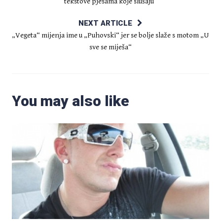
tekstove pjesama koje slušaju”
NEXT ARTICLE
„Vegeta“ mijenja ime u „Puhovski“ jer se bolje slaže s motom „U
sve se miješa“
You may also like