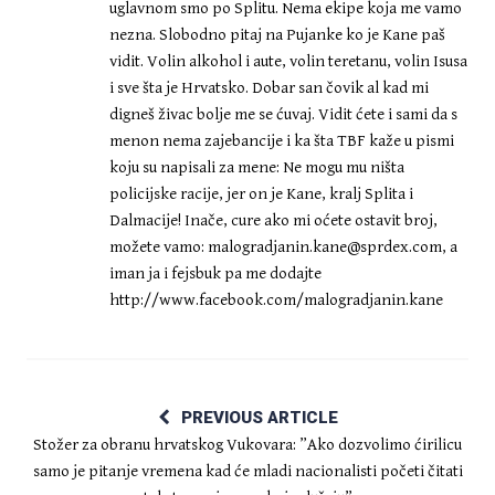
uglavnom smo po Splitu. Nema ekipe koja me vamo
nezna. Slobodno pitaj na Pujanke ko je Kane paš
vidit. Volin alkohol i aute, volin teretanu, volin Isusa
i sve šta je Hrvatsko. Dobar san čovik al kad mi
digneš živac bolje me se ćuvaj. Vidit ćete i sami da s
menon nema zajebancije i ka šta TBF kaže u pismi
koju su napisali za mene: Ne mogu mu ništa
policijske racije, jer on je Kane, kralj Splita i
Dalmacije! Inače, cure ako mi oćete ostavit broj,
možete vamo:
malogradjanin.kane@sprdex.com
, a
iman ja i fejsbuk pa me dodajte
http://www.facebook.com/malogradjanin.kane
PREVIOUS ARTICLE
Stožer za obranu hrvatskog Vukovara: ”Ako dozvolimo ćirilicu
samo je pitanje vremena kad će mladi nacionalisti početi čitati