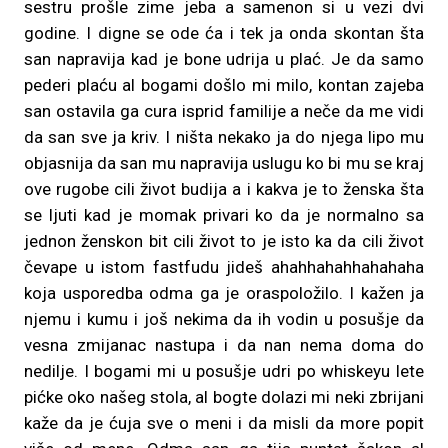
sestru prošle zime jeba a samenon si u vezi dvi
godine. I digne se ode ća i tek ja onda skontan šta
san napravija kad je bone udrija u plać. Je da samo
pederi plaću al bogami došlo mi milo, kontan zajeba
san ostavila ga cura isprid familije a neče da me vidi
da san sve ja kriv. I ništa nekako ja do njega lipo mu
objasnija da san mu napravija uslugu ko bi mu se kraj
ove rugobe cili život budija a i kakva je to ženska šta
se ljuti kad je momak privari ko da je normalno sa
jednon ženskon bit cili život to je isto ka da cili život
čevape u istom fastfudu jideš ahahhahahhahahaha
koja usporedba odma ga je oraspoložilo. I kažen ja
njemu i kumu i još nekima da ih vodin u posušje da
vesna zmijanac nastupa i da nan nema doma do
nedilje. I bogami mi u posušje udri po whiskeyu lete
pićke oko našeg stola, al bogte dolazi mi neki zbrijani
kaže da je ćuja sve o meni i da misli da more popit