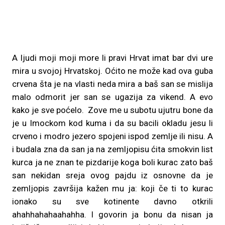
A ljudi moji moji more li pravi Hrvat imat bar dvi ure
mira u svojoj Hrvatskoj. Oćito ne može kad ova guba
crvena šta je na vlasti neda mira a baš san se mislija
malo odmorit jer san se ugazija za vikend. A evo
kako je sve poćelo. Zove me u subotu ujutru bone da
je u Imockom kod kuma i da su bacili okladu jesu li
crveno i modro jezero spojeni ispod zemlje ili nisu. A
i budala zna da san ja na zemljopisu ćita smokvin list
kurca ja ne znan te pizdarije koga boli kurac zato baš
san nekidan sreja ovog pajdu iz osnovne da je
zemljopis završija kažen mu ja: koji če ti to kurac
ionako su sve kotinente davno otkrili
ahahhahahaahahha. I govorin ja bonu da nisan ja