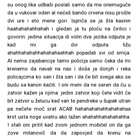
su onog lika udbaši poslali samo da me onemuguče
da u vukovar oden al nećeš bando crvena nisu prošle
dvi ure i eto mene gori. Ispriča se ja šta kasnin
haahahahahhahah i gledan ja tu ploću na čirilici i
govorin: jedina situacija di volin dva jezika odputa je
kad mi ga dvi odputa ližu
ahahhahahahhahahahaahhah popadali svi od smija.
Al nema zajebancije tamo policija samo ćeka da mi
krenemo da navali na nas i doša ja donjih i reka
policajcima ko san i šta san i da če bit svega ako se
budu sa kanon kaćili. I oni meni da ne seren da ču u
zatvor kažen ja njima: jedini zatvor koji čete vidit če
bit zatvor u želucu kad van te pendreke u šupak utran
pa nečete moč srat ACAB hahahahahahhahahahaa
krst usta noge uvatru ako lažen ahahahhahahahahha.
I stali oni pritit kad zvoni jednom mobitel on da ga
zove milanovič da da zapovjed da krenu na