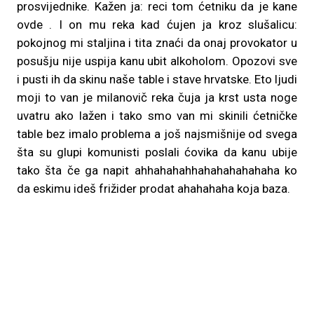
prosvijednike. Kažen ja: reci tom ćetniku da je kane
ovde . I on mu reka kad ćujen ja kroz slušalicu:
pokojnog mi staljina i tita znaći da onaj provokator u
posušju nije uspija kanu ubit alkoholom. Opozovi sve
i pusti ih da skinu naše table i stave hrvatske. Eto ljudi
moji to van je milanovič reka čuja ja krst usta noge
uvatru ako lažen i tako smo van mi skinili ćetničke
table bez imalo problema a još najsmišnije od svega
šta su glupi komunisti poslali ćovika da kanu ubije
tako šta če ga napit ahhahahahhahahahahahaha ko
da eskimu ideš frižider prodat ahahahaha koja baza.