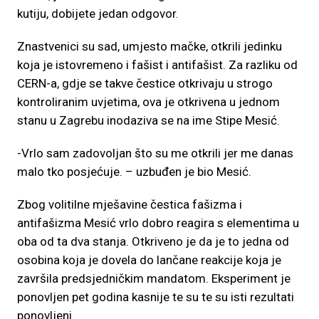
kutiju, dobijete jedan odgovor.
Znastvenici su sad, umjesto mačke, otkrili jedinku
koja je istovremeno i fašist i antifašist. Za razliku od
CERN-a, gdje se takve čestice otkrivaju u strogo
kontroliranim uvjetima, ova je otkrivena u jednom
stanu u Zagrebu inodaziva se na ime Stipe Mesić.
-Vrlo sam zadovoljan što su me otkrili jer me danas
malo tko posjećuje. – uzbuđen je bio Mesić.
Zbog volitilne mješavine čestica fašizma i
antifašizma Mesić vrlo dobro reagira s elementima u
oba od ta dva stanja. Otkriveno je da je to jedna od
osobina koja je dovela do lančane reakcije koja je
završila predsjedničkim mandatom. Eksperiment je
ponovljen pet godina kasnije te su te su isti rezultati
ponovljeni.