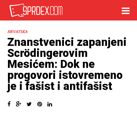
HRVATSKA
Znanstvenici zapanjeni
Scrödingerovim
Mesićem: Dok ne
progovori istovremeno
je i fašist i antifašist