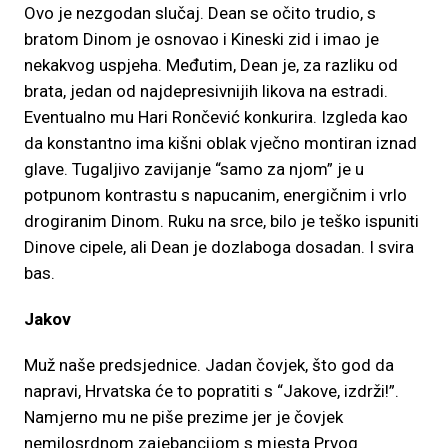
Ovo je nezgodan slučaj. Dean se očito trudio, s
bratom Dinom je osnovao i Kineski zid i imao je
nekakvog uspjeha. Međutim, Dean je, za razliku od
brata, jedan od najdepresivnijih likova na estradi.
Eventualno mu Hari Rončević konkurira. Izgleda kao
da konstantno ima kišni oblak vječno montiran iznad
glave. Tugaljivo zavijanje “samo za njom” je u
potpunom kontrastu s napucanim, energičnim i vrlo
drogiranim Dinom. Ruku na srce, bilo je teško ispuniti
Dinove cipele, ali Dean je dozlaboga dosadan. I svira
bas.
Jakov
Muž naše predsjednice. Jadan čovjek, što god da
napravi, Hrvatska će to popratiti s “Jakove, izdrži!”.
Namjerno mu ne piše prezime jer je čovjek
nemilosrdnom zajebancijom s mjesta Prvog