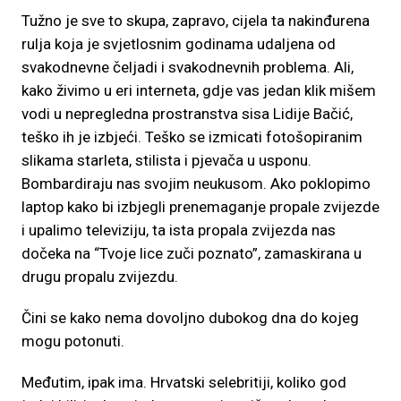
Tužno je sve to skupa, zapravo, cijela ta nakinđurena
rulja koja je svjetlosnim godinama udaljena od
svakodnevne čeljadi i svakodnevnih problema. Ali,
kako živimo u eri interneta, gdje vas jedan klik mišem
vodi u nepregledna prostranstva sisa Lidije Bačić,
teško ih je izbjeći. Teško se izmicati fotošopiranim
slikama starleta, stilista i pjevača u usponu.
Bombardiraju nas svojim neukusom. Ako poklopimo
laptop kako bi izbjegli prenemaganje propale zvijezde
i upalimo televiziju, ta ista propala zvijezda nas
dočeka na “Tvoje lice zuči poznato”, zamaskirana u
drugu propalu zvijezdu.
Čini se kako nema dovoljno dubokog dna do kojeg
mogu potonuti.
Međutim, ipak ima. Hrvatski selebritiji, koliko god