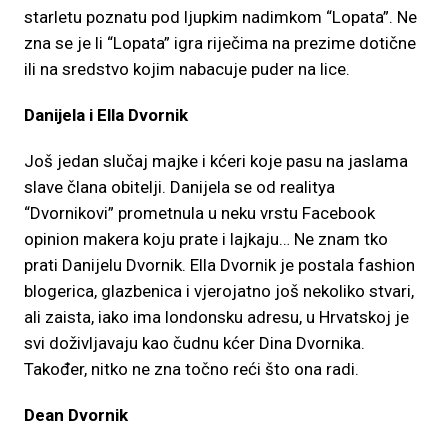
starletu poznatu pod ljupkim nadimkom “Lopata”. Ne
zna se je li “Lopata” igra riječima na prezime dotične
ili na sredstvo kojim nabacuje puder na lice.
Danijela i Ella Dvornik
Još jedan slučaj majke i kćeri koje pasu na jaslama
slave člana obitelji. Danijela se od realitya
“Dvornikovi” prometnula u neku vrstu Facebook
opinion makera koju prate i lajkaju… Ne znam tko
prati Danijelu Dvornik. Ella Dvornik je postala fashion
blogerica, glazbenica i vjerojatno još nekoliko stvari,
ali zaista, iako ima londonsku adresu, u Hrvatskoj je
svi doživljavaju kao čudnu kćer Dina Dvornika.
Također, nitko ne zna točno reći što ona radi.
Dean Dvornik