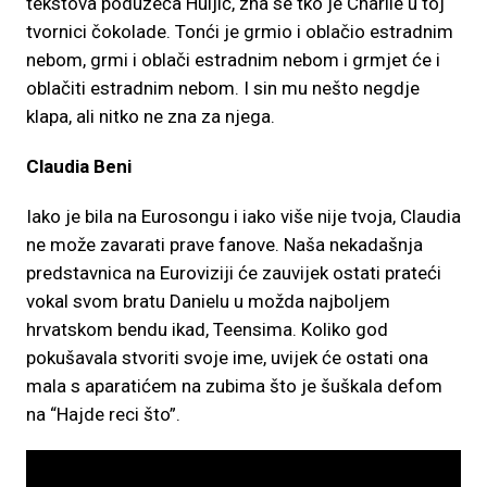
tekstova poduzeća Huljić, zna se tko je Charlie u toj
tvornici čokolade. Tonći je grmio i oblačio estradnim
nebom, grmi i oblači estradnim nebom i grmjet će i
oblačiti estradnim nebom. I sin mu nešto negdje
klapa, ali nitko ne zna za njega.
Claudia Beni
Iako je bila na Eurosongu i iako više nije tvoja, Claudia
ne može zavarati prave fanove. Naša nekadašnja
predstavnica na Euroviziji će zauvijek ostati prateći
vokal svom bratu Danielu u možda najboljem
hrvatskom bendu ikad, Teensima. Koliko god
pokušavala stvoriti svoje ime, uvijek će ostati ona
mala s aparatićem na zubima što je šuškala defom
na “Hajde reci što”.