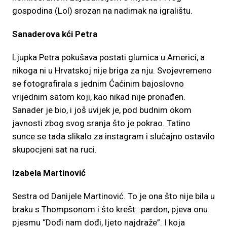
gospodina (Lol) srozan na nadimak na igralištu.
Sanaderova kći Petra
Ljupka Petra pokušava postati glumica u Americi, a
nikoga ni u Hrvatskoj nije briga za nju. Svojevremeno
se fotografirala s jednim Ćaćinim bajoslovno
vrijednim satom koji, kao nikad nije pronađen.
Sanader je bio, i još uvijek je, pod budnim okom
javnosti zbog svog sranja što je pokrao. Tatino
sunce se tada slikalo za instagram i slučajno ostavilo
skupocjeni sat na ruci.
Izabela Martinović
Sestra od Danijele Martinović. To je ona što nije bila u
braku s Thompsonom i što krešt…pardon, pjeva onu
pjesmu “Dođi nam dođi, ljeto najdraže”. I koja