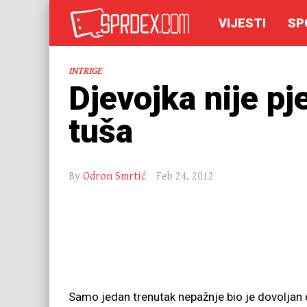
VIJESTI
SP
INTRIGE
Djevojka nije pj
tuša
By
Odron Smrtić
Feb 24, 2012
Samo jedan trenutak nepažnje bio je dovoljan d