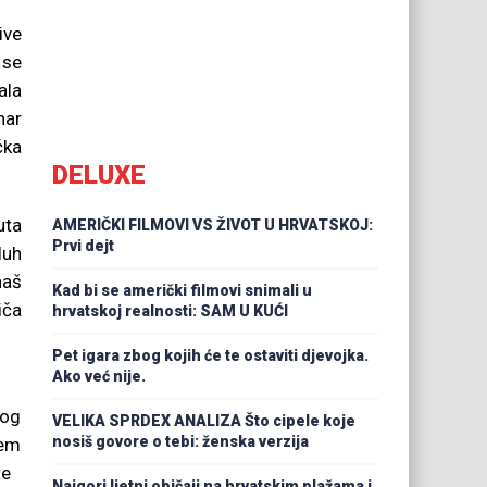
ive
 se
ala
nar
čka
DELUXE
uta
AMERIČKI FILMOVI VS ŽIVOT U HRVATSKOJ:
Prvi dejt
luh
naš
Kad bi se američki filmovi snimali u
iča
hrvatskoj realnosti: SAM U KUĆI
Pet igara zbog kojih će te ostaviti djevojka.
Ako već nije.
nog
VELIKA SPRDEX ANALIZA Što cipele koje
nosiš govore o tebi: ženska verzija
jem
te
Najgori ljetni običaji na hrvatskim plažama i