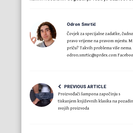
Odron Smrtić
Čovjek za specijalne zadatke, čudnov
pravo vrijeme na pravom mjestu. Mrz
priču? Takvih problema više nema. Ne
odron.smrtic@sprdex.com
Faceboo
PREVIOUS ARTICLE
Proizvođači šampona započinju s
tiskanjem književnih klasika na pozadin
svojih proizvoda