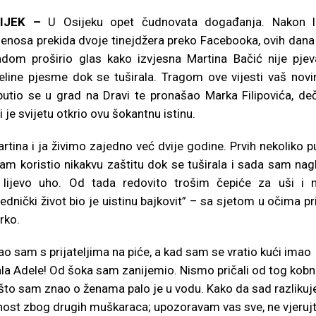
IJEK –
U Osijeku opet čudnovata događanja. Nakon l
ijenosa prekida dvoje tinejdžera preko Facebooka, ovih dana
adom proširio glas kako izvjesna Martina Bačić nije pjev
eline pjesme dok se tuširala. Tragom ove vijesti vaš novi
putio se u grad na Dravi te pronašao Marka Filipovića, de
i je svijetu otkrio ovu šokantnu istinu.
rtina i ja živimo zajedno već dvije godine. Prvih nekoliko p
sam koristio nikakvu zaštitu dok se tuširala i sada sam nag
 lijevo uho. Od tada redovito trošim čepiće za uši i 
ednički život bio je uistinu bajkovit” – sa sjetom u očima pr
rko.
ao sam s prijateljima na piće, a kad sam se vratio kući imao
jevala Adele! Od šoka sam zanijemio. Nismo pričali od tog kob
o što sam znao o ženama palo je u vodu. Kako da sad razliku
javnost zbog drugih muškaraca; upozoravam vas sve, ne vjeruj