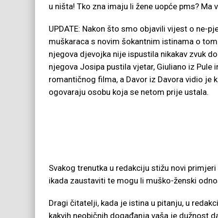
u ništa! Tko zna imaju li žene uopće pms? Ma vo
UPDATE: Nakon što smo objavili vijest o ne-pje
muškaraca s novim šokantnim istinama o tome
njegova djevojka nije ispustila nikakav zvuk dok 
njegova Josipa pustila vjetar, Giuliano iz Pul
romantičnog filma, a Davor iz Davora vidio je ka
ogovaraju osobu koja se netom prije ustala.
Svakog trenutka u redakciju stižu novi primjeri
ikada zaustaviti te mogu li muško-ženski odnosi 
Dragi čitatelji, kada je istina u pitanju, u reda
kakvih neobičnih događanja vaša je dužnost da 