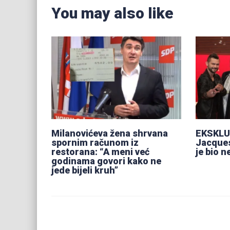
You may also like
Milanovićeva žena shrvana
EKSKLUZ
spornim računom iz
Jacques
restorana: “A meni već
je bio n
godinama govori kako ne
jede bijeli kruh”