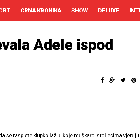
ORT
CRNA KRONIKA
SHOW
DELUXE
INT
evala Adele ispod
a se rasplete klupko laži u koje muškarci stoljećima vjeruju