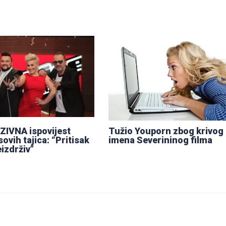
IVNA ispovijest
Tužio Youporn zbog krivog
ovih tajica: “Pritisak
imena Severininog filma
eizdrživ”