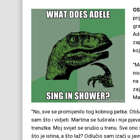
OS
pr
gr
Ad
za
koj
”Ma
ni
na
zaj
Ma
”No, sve se promijenilo tog kobnog petka. Otiš
sam što i vidjeti. Martina se tuširala i nije p
trenutka. Moj svijet se srušio u trenu. Sve on
što je istina, a što laž? Odlučio sam izaći u 