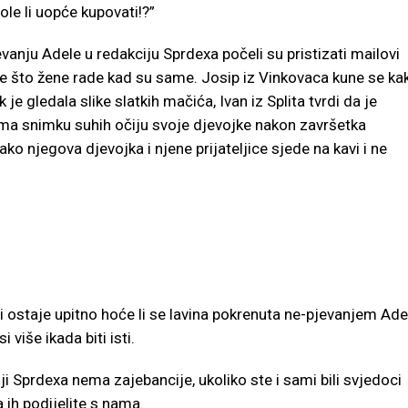
le li uopće kupovati!?”
vanju Adele u redakciju Sprdexa počeli su pristizati mailovi
 što žene rade kad su same. Josip iz Vinkovaca kune se ka
je gledala slike slatkih mačića, Ivan iz Splita tvrdi da je
e ima snimku suhih očiju svoje djevojke nakon završetka
ko njegova djevojka i njene prijateljice sjede na kavi i ne
 i ostaje upitno hoće li se lavina pokrenuta ne-pjevanjem Ade
više ikada biti isti.
kciji Sprdexa nema zajebancije, ukoliko ste i sami bili svjedoci
ih podijelite s nama.