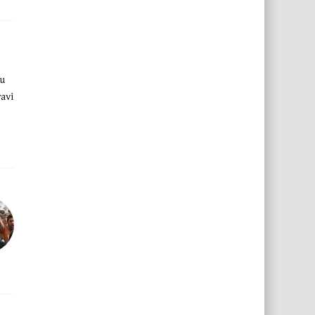
 u
ravi