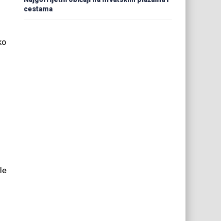
cestama
ko
le