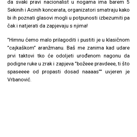
da svaki pravi nacionalist u nogama ima barem 5
Sekinih i Acinih koncerata, organizatori smatraju kako
bi ih poznati glasovi mogli u potpunosti izbezumiti pa
čak i natjerati da zapjevaju s njima!
”Himnu ćemo malo prilagoditi i pustiti je u klasičnom
”cajkaškom” aranžmanu. Baš me zanima kad udare
prvi taktovi tko će odoljeti urođenom nagonu da
podigne ruke u zrak i zapjeva ”božeee pravdeee, ti što
spaseeee od propasti dosad naaaas”” uvjeren je
Vrbanović.