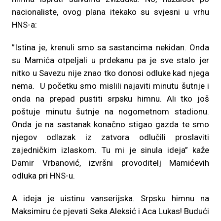
nacionaliste, ovog plana itekako su svjesni u vrhu
HNS-a:
”Istina je, krenuli smo sa sastancima nekidan. Onda
su Mamića otpeljali u prdekanu pa je sve stalo jer
nitko u Savezu nije znao tko donosi odluke kad njega
nema. U početku smo mislili najaviti minutu šutnje i
onda na prepad pustiti srpsku himnu. Ali tko još
poštuje minutu šutnje na nogometnom stadionu.
Onda je na sastanak konačno stigao gazda te smo
njegov odlazak iz zatvora odlučili proslaviti
zajedničkim izlaskom. Tu mi je sinula ideja” kaže
Damir Vrbanović, izvršni provoditelj Mamićevih
odluka pri HNS-u.
A ideja je uistinu vanserijska. Srpsku himnu na
Maksimiru će pjevati Seka Aleksić i Aca Lukas! Budući