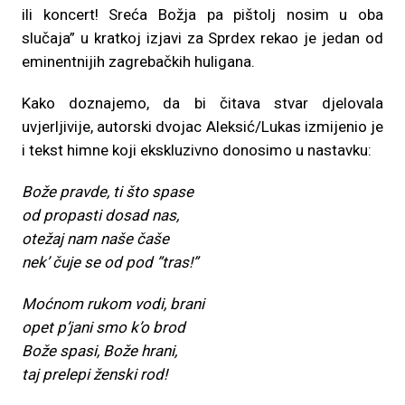
ili koncert! Sreća Božja pa pištolj nosim u oba
slučaja” u kratkoj izjavi za Sprdex rekao je jedan od
eminentnijih zagrebačkih huligana.
Kako doznajemo, da bi čitava stvar djelovala
uvjerljivije, autorski dvojac Aleksić/Lukas izmijenio je
i tekst himne koji ekskluzivno donosimo u nastavku:
Bože pravde, ti što spase
od propasti dosad nas,
otežaj nam naše čaše
nek’ čuje se od pod ”tras!”
Moćnom rukom vodi, brani
opet p’jani smo k’o brod
Bože spasi, Bože hrani,
taj prelepi ženski rod!