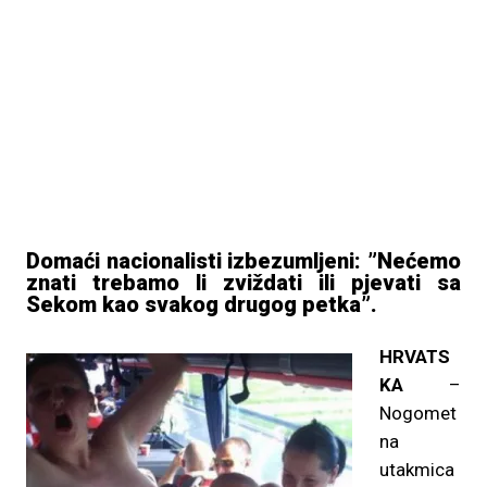
Domaći nacionalisti izbezumljeni: ”Nećemo
znati trebamo li zviždati ili pjevati sa
Sekom kao svakog drugog petka”.
HRVATS
KA
–
Nogomet
na
utakmica