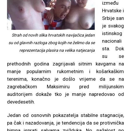
između
Hrvatske i
Srbije san
je svakog
istinskog
Strah od novih slika hrvatskih navijačica jedan
nacionali
su od glavnih razloga zbog kojih ne želimo da se
sta. Dok
reprezentacija plasira na velika natjecanja
su se
prethodnih godina zagrijavali sitnim kavgama na
manje popularnim rukometnim i košarkaškim
terenima, konačno je došlo vrijeme da se na
zagrebačkom Maksimiru pred milijunskim
auditorijem dokaže tko je manje napredovao od
devedesetih.
Jedan od osnovnih pokazatelja stabilne stagnacije,
pa čak i nazadovanja, je tendencija da se protivnička
himna isprati salvama zvižduka. No, nažalost po