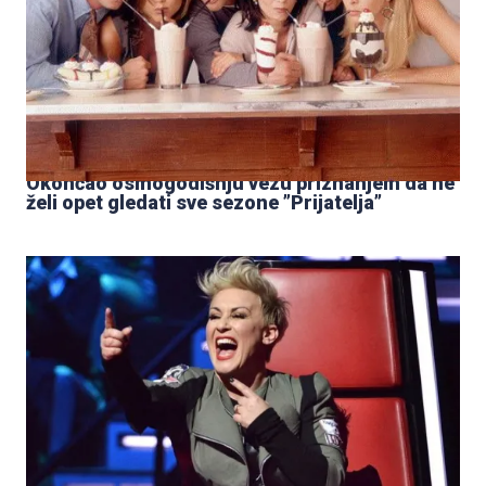
Okončao osmogodišnju vezu priznanjem da ne
želi opet gledati sve sezone ”Prijatelja”