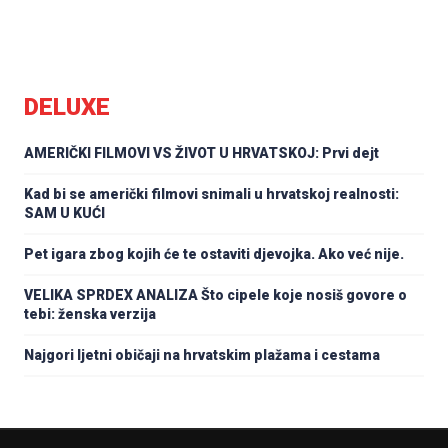
DELUXE
AMERIČKI FILMOVI VS ŽIVOT U HRVATSKOJ: Prvi dejt
Kad bi se američki filmovi snimali u hrvatskoj realnosti:
SAM U KUĆI
Pet igara zbog kojih će te ostaviti djevojka. Ako već nije.
VELIKA SPRDEX ANALIZA Što cipele koje nosiš govore o
tebi: ženska verzija
Najgori ljetni običaji na hrvatskim plažama i cestama