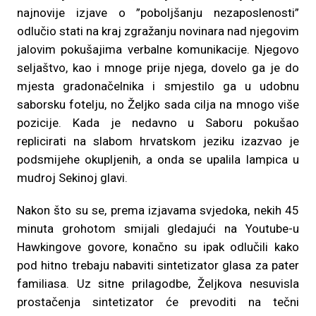
najnovije izjave o ”poboljšanju nezaposlenosti”
odlučio stati na kraj zgražanju novinara nad njegovim
jalovim pokušajima verbalne komunikacije. Njegovo
seljaštvo, kao i mnoge prije njega, dovelo ga je do
mjesta gradonačelnika i smjestilo ga u udobnu
saborsku fotelju, no Željko sada cilja na mnogo više
pozicije. Kada je nedavno u Saboru pokušao
replicirati na slabom hrvatskom jeziku izazvao je
podsmijehe okupljenih, a onda se upalila lampica u
mudroj Sekinoj glavi.
Nakon što su se, prema izjavama svjedoka, nekih 45
minuta grohotom smijali gledajući na Youtube-u
Hawkingove govore, konačno su ipak odlučili kako
pod hitno trebaju nabaviti sintetizator glasa za pater
familiasa. Uz sitne prilagodbe, Željkova nesuvisla
prostačenja sintetizator će prevoditi na tečni