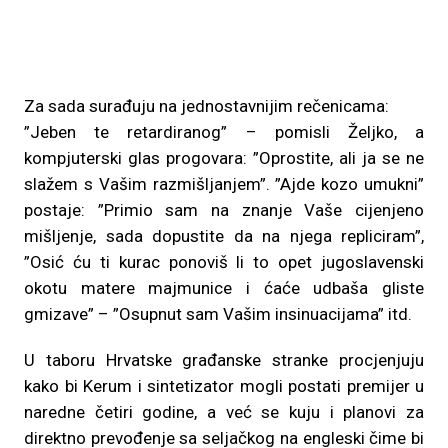
Za sada surađuju na jednostavnijim rečenicama:
”Jeben te retardiranog” – pomisli Željko, a
kompjuterski glas progovara: ”Oprostite, ali ja se ne
slažem s Vašim razmišljanjem”. ”Ajde kozo umukni”
postaje: ”Primio sam na znanje Vaše cijenjeno
mišljenje, sada dopustite da na njega repliciram”,
”Osić ću ti kurac ponoviš li to opet jugoslavenski
okotu matere majmunice i ćaće udbaša gliste
gmizave” – ”Osupnut sam Vašim insinuacijama” itd.
U taboru Hrvatske građanske stranke procjenjuju
kako bi Kerum i sintetizator mogli postati premijer u
naredne četiri godine, a već se kuju i planovi za
direktno prevođenje sa seljačkog na engleski čime bi