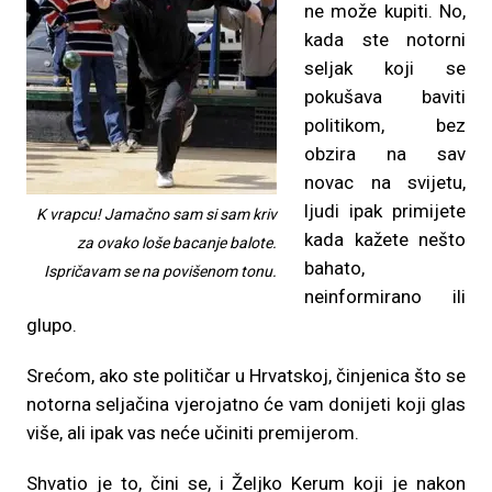
ne može kupiti. No,
kada ste notorni
seljak koji se
pokušava baviti
politikom, bez
obzira na sav
novac na svijetu,
ljudi ipak primijete
K vrapcu! Jamačno sam si sam kriv
kada kažete nešto
za ovako loše bacanje balote.
bahato,
Ispričavam se na povišenom tonu.
neinformirano ili
glupo.
Srećom, ako ste političar u Hrvatskoj, činjenica što se
notorna seljačina vjerojatno će vam donijeti koji glas
više, ali ipak vas neće učiniti premijerom.
Shvatio je to, čini se, i Željko Kerum koji je nakon