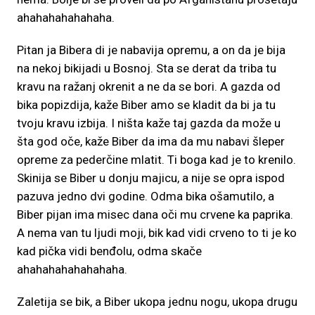
ahahahahahahaha.
Pitan ja Bibera di je nabavija opremu, a on da je bija
na nekoj bikijadi u Bosnoj. Sta se derat da triba tu
kravu na ražanj okrenit a ne da se bori. A gazda od
bika popizdija, kaže Biber amo se kladit da bi ja tu
tvoju kravu izbija. I ništa kaže taj gazda da može u
šta god oče, kaže Biber da ima da mu nabavi šleper
opreme za pederčine mlatit. Ti boga kad je to krenilo.
Skinija se Biber u donju majicu, a nije se opra ispod
pazuva jedno dvi godine. Odma bika ošamutilo, a
Biber pijan ima misec dana oči mu crvene ka paprika.
A nema van tu ljudi moji, bik kad vidi crveno to ti je ko
kad pička vidi benđolu, odma skače
ahahahahahahahaha.
Zaletija se bik, a Biber ukopa jednu nogu, ukopa drugu