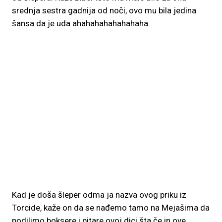
srednja sestra gadnija od noči, ovo mu bila jedina
šansa da je uda ahahahahahahahaha.
Kad je doša šleper odma ja nazva ovog priku iz
Torcide, kaže on da se nađemo tamo na Mejašima da
podilimo boksere i pitare ovoj dici šta če in ove