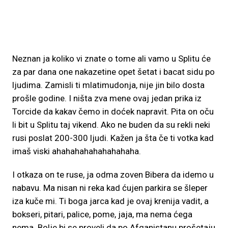
Neznan ja koliko vi znate o tome ali vamo u Splitu će
za par dana one nakazetine opet šetat i bacat sidu po
ljudima. Zamisli ti mlatimudonja, nije jin bilo dosta
prošle godine. I ništa zva mene ovaj jedan prika iz
Torcide da kakav čemo in doćek napravit. Pita on oču
li bit u Splitu taj vikend. Ako ne buden da su rekli neki
rusi poslat 200-300 ljudi. Kažen ja šta če ti votka kad
imaš viski ahahahahahahahahaha.
I otkaza on te ruse, ja odma zoven Bibera da idemo u
nabavu. Ma nisan ni reka kad ćujen parkira se šleper
iza kuče mi. Ti boga jarca kad je ovaj krenija vadit, a
bokseri, pitari, palice, pome, jaja, ma nema ćega
nema. Bolje bi se proveli da po Afganistanu prošetaju