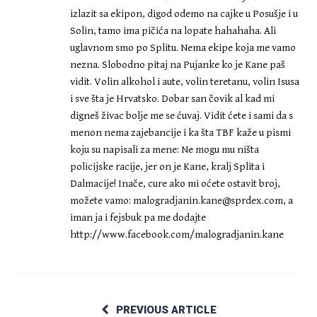
izlazit sa ekipon, digod odemo na cajke u Posušje i u
Solin, tamo ima pičića na lopate hahahaha. Ali
uglavnom smo po Splitu. Nema ekipe koja me vamo
nezna. Slobodno pitaj na Pujanke ko je Kane paš
vidit. Volin alkohol i aute, volin teretanu, volin Isusa
i sve šta je Hrvatsko. Dobar san čovik al kad mi
digneš živac bolje me se ćuvaj. Vidit ćete i sami da s
menon nema zajebancije i ka šta TBF kaže u pismi
koju su napisali za mene: Ne mogu mu ništa
policijske racije, jer on je Kane, kralj Splita i
Dalmacije! Inače, cure ako mi oćete ostavit broj,
možete vamo:
malogradjanin.kane@sprdex.com
, a
iman ja i fejsbuk pa me dodajte
http://www.facebook.com/malogradjanin.kane
PREVIOUS ARTICLE