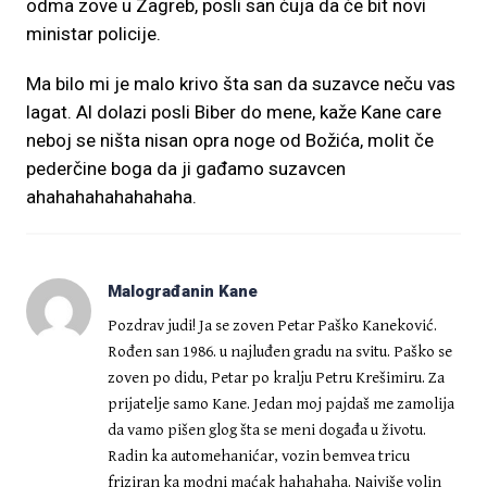
odma zove u Zagreb, posli san ćuja da če bit novi
ministar policije.
Ma bilo mi je malo krivo šta san da suzavce neču vas
lagat. Al dolazi posli Biber do mene, kaže Kane care
neboj se ništa nisan opra noge od Božića, molit če
pederčine boga da ji gađamo suzavcen
ahahahahahahahaha.
Malograđanin Kane
Pozdrav judi! Ja se zoven Petar Paško Kaneković.
Rođen san 1986. u najluđen gradu na svitu. Paško se
zoven po didu, Petar po kralju Petru Krešimiru. Za
prijatelje samo Kane. Jedan moj pajdaš me zamolija
da vamo pišen glog šta se meni događa u životu.
Radin ka automehanićar, vozin bemvea tricu
friziran ka modni maćak hahahaha. Najviše volin