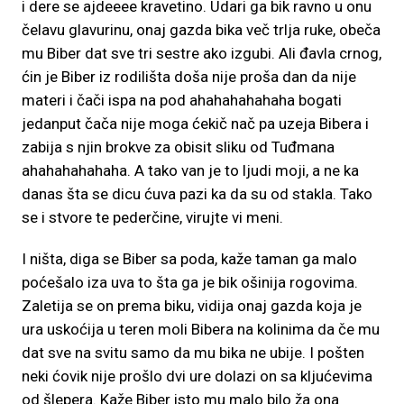
i dere se ajdeeee kravetino. Udari ga bik ravno u onu
čelavu glavurinu, onaj gazda bika več trlja ruke, obeča
mu Biber dat sve tri sestre ako izgubi. Ali đavla crnog,
ćin je Biber iz rodilišta doša nije proša dan da nije
materi i čači ispa na pod ahahahahahaha bogati
jedanput čača nije moga ćekič nač pa uzeja Bibera i
zabija s njin brokve za obisit sliku od Tuđmana
ahahahahahaha. A tako van je to ljudi moji, a ne ka
danas šta se dicu ćuva pazi ka da su od stakla. Tako
se i stvore te pederčine, virujte vi meni.
I ništa, diga se Biber sa poda, kaže taman ga malo
poćešalo iza uva to šta ga je bik ošinija rogovima.
Zaletija se on prema biku, vidija onaj gazda koja je
ura uskoćija u teren moli Bibera na kolinima da če mu
dat sve na svitu samo da mu bika ne ubije. I pošten
neki ćovik nije prošlo dvi ure dolazi on sa kljućevima
od šlepera. Kaže Biber isto mu malo bilo ža ona