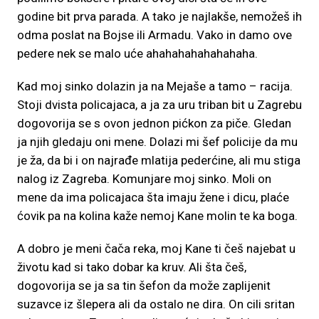
godine bit prva parada. A tako je najlakše, nemožeš ih
odma poslat na Bojse ili Armadu. Vako in damo ove
pedere nek se malo uće ahahahahahahahaha.
Kad moj sinko dolazin ja na Mejaše a tamo – racija.
Stoji dvista policajaca, a ja za uru triban bit u Zagrebu
dogovorija se s ovon jednon pićkon za piče. Gledan
ja njih gledaju oni mene. Dolazi mi šef policije da mu
je ža, da bi i on najrađe mlatija pederćine, ali mu stiga
nalog iz Zagreba. Komunjare moj sinko. Moli on
mene da ima policajaca šta imaju žene i dicu, plaće
ćovik pa na kolina kaže nemoj Kane molin te ka boga.
A dobro je meni čača reka, moj Kane ti češ najebat u
životu kad si tako dobar ka kruv. Ali šta češ,
dogovorija se ja sa tin šefon da može zaplijenit
suzavce iz šlepera ali da ostalo ne dira. On cili sritan