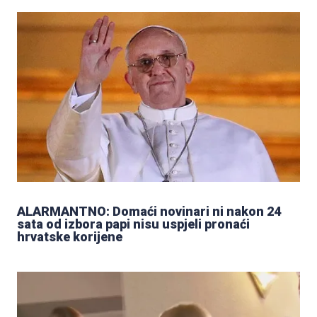
ALARMANTNO: Domaći novinari ni nakon 24
sata od izbora papi nisu uspjeli pronaći
hrvatske korijene