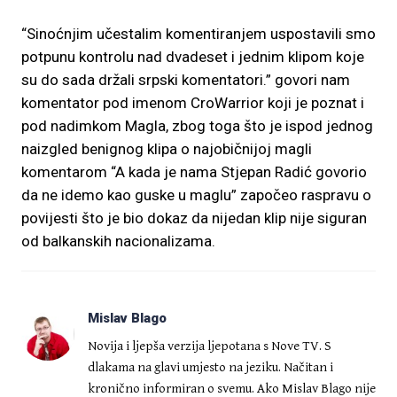
“Sinoćnjim učestalim komentiranjem uspostavili smo
potpunu kontrolu nad dvadeset i jednim klipom koje
su do sada držali srpski komentatori.” govori nam
komentator pod imenom CroWarrior koji je poznat i
pod nadimkom Magla, zbog toga što je ispod jednog
naizgled benignog klipa o najobičnijoj magli
komentarom “A kada je nama Stjepan Radić govorio
da ne idemo kao guske u maglu” započeo raspravu o
povijesti što je bio dokaz da nijedan klip nije siguran
od balkanskih nacionalizama.
Mislav Blago
Novija i ljepša verzija ljepotana s Nove TV. S
dlakama na glavi umjesto na jeziku. Načitan i
kronično informiran o svemu. Ako Mislav Blago nije