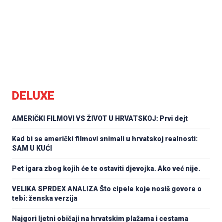
DELUXE
AMERIČKI FILMOVI VS ŽIVOT U HRVATSKOJ: Prvi dejt
Kad bi se američki filmovi snimali u hrvatskoj realnosti:
SAM U KUĆI
Pet igara zbog kojih će te ostaviti djevojka. Ako već nije.
VELIKA SPRDEX ANALIZA Što cipele koje nosiš govore o
tebi: ženska verzija
Najgori ljetni običaji na hrvatskim plažama i cestama