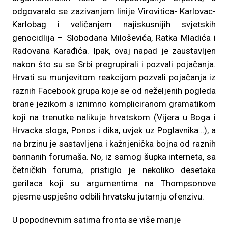
odgovaralo se zazivanjem linije Virovitica- Karlovac-
Karlobag i veličanjem najiskusnijih svjetskih
genocidlija – Slobodana Miloševića, Ratka Mladića i
Radovana Karađića. Ipak, ovaj napad je zaustavljen
nakon što su se Srbi pregrupirali i pozvali pojačanja.
Hrvati su munjevitom reakcijom pozvali pojačanja iz
raznih Facebook grupa koje se od neželjenih pogleda
brane jezikom s iznimno kompliciranom gramatikom
koji na trenutke nalikuje hrvatskom (Vijera u Boga i
Hrvacka sloga, Ponos i dika, uvjek uz Poglavnika…), a
na brzinu je sastavljena i kažnjenička bojna od raznih
bannanih forumaša. No, iz samog šupka interneta, sa
četničkih foruma, pristiglo je nekoliko desetaka
gerilaca koji su argumentima na Thompsonove
pjesme uspješno odbili hrvatsku jutarnju ofenzivu.
U popodnevnim satima fronta se više manje