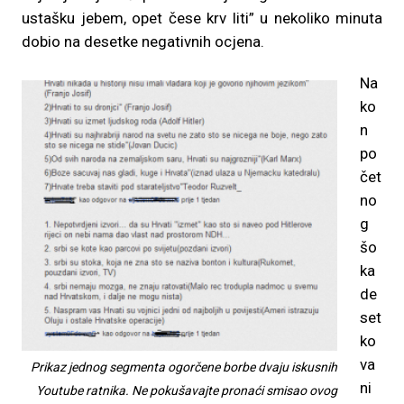
ustašku jebem, opet čese krv liti” u nekoliko minuta
dobio na desetke negativnih ocjena.
Na
ko
n
po
čet
no
g
šo
ka
de
set
ko
va
Prikaz jednog segmenta ogorčene borbe dvaju iskusnih
ni
Youtube ratnika. Ne pokušavajte pronaći smisao ovog