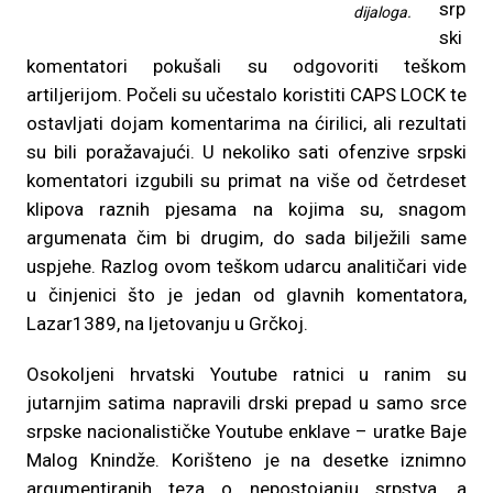
srp
dijaloga.
ski
komentatori pokušali su odgovoriti teškom
artiljerijom. Počeli su učestalo koristiti CAPS LOCK te
ostavljati dojam komentarima na ćirilici, ali rezultati
su bili poražavajući. U nekoliko sati ofenzive srpski
komentatori izgubili su primat na više od četrdeset
klipova raznih pjesama na kojima su, snagom
argumenata čim bi drugim, do sada bilježili same
uspjehe. Razlog ovom teškom udarcu analitičari vide
u činjenici što je jedan od glavnih komentatora,
Lazar1389, na ljetovanju u Grčkoj.
Osokoljeni hrvatski Youtube ratnici u ranim su
jutarnjim satima napravili drski prepad u samo srce
srpske nacionalističke Youtube enklave – uratke Baje
Malog Knindže. Korišteno je na desetke iznimno
argumentiranih teza o nepostojanju srpstva, a