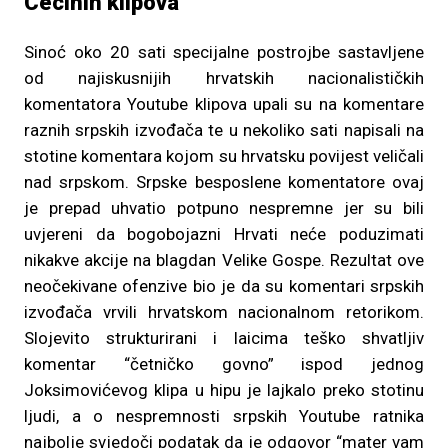
Cecinih klipova
Sinoć oko 20 sati specijalne postrojbe sastavljene
od najiskusnijih hrvatskih nacionalističkih
komentatora Youtube klipova upali su na komentare
raznih srpskih izvođača te u nekoliko sati napisali na
stotine komentara kojom su hrvatsku povijest veličali
nad srpskom. Srpske besposlene komentatore ovaj
je prepad uhvatio potpuno nespremne jer su bili
uvjereni da bogobojazni Hrvati neće poduzimati
nikakve akcije na blagdan Velike Gospe. Rezultat ove
neočekivane ofenzive bio je da su komentari srpskih
izvođača vrvili hrvatskom nacionalnom retorikom.
Slojevito strukturirani i laicima teško shvatljiv
komentar “četničko govno” ispod jednog
Joksimovićevog klipa u hipu je lajkalo preko stotinu
ljudi, a o nespremnosti srpskih Youtube ratnika
najbolje svjedoči podatak da je odgovor “mater vam