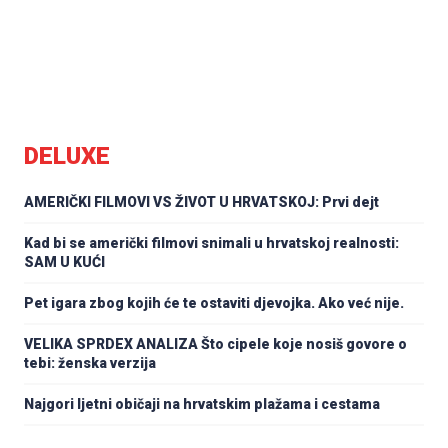
DELUXE
AMERIČKI FILMOVI VS ŽIVOT U HRVATSKOJ: Prvi dejt
Kad bi se američki filmovi snimali u hrvatskoj realnosti:
SAM U KUĆI
Pet igara zbog kojih će te ostaviti djevojka. Ako već nije.
VELIKA SPRDEX ANALIZA Što cipele koje nosiš govore o
tebi: ženska verzija
Najgori ljetni običaji na hrvatskim plažama i cestama