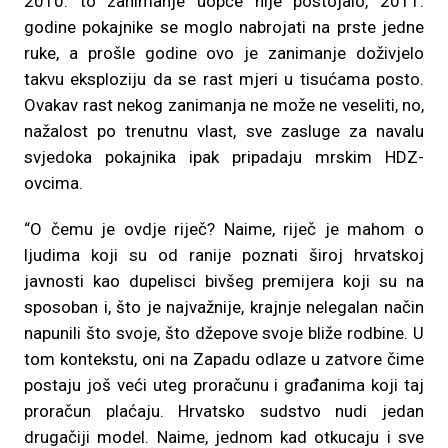
2010. to zanimanje uopće nije postojalo, 2011.
godine pokajnike se moglo nabrojati na prste jedne
ruke, a prošle godine ovo je zanimanje doživjelo
takvu eksploziju da se rast mjeri u tisućama posto.
Ovakav rast nekog zanimanja ne može ne veseliti, no,
nažalost po trenutnu vlast, sve zasluge za navalu
svjedoka pokajnika ipak pripadaju mrskim HDZ-
ovcima.
“O čemu je ovdje riječ? Naime, riječ je mahom o
ljudima koji su od ranije poznati široj hrvatskoj
javnosti kao dupelisci bivšeg premijera koji su na
sposoban i, što je najvažnije, krajnje nelegalan način
napunili što svoje, što džepove svoje bliže rodbine. U
tom kontekstu, oni na Zapadu odlaze u zatvore čime
postaju još veći uteg proračunu i građanima koji taj
proračun plaćaju. Hrvatsko sudstvo nudi jedan
drugačiji model. Naime, jednom kad otkucaju i sve