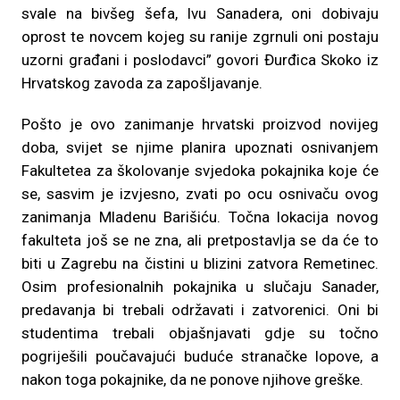
svale na bivšeg šefa, Ivu Sanadera, oni dobivaju
oprost te novcem kojeg su ranije zgrnuli oni postaju
uzorni građani i poslodavci” govori Đurđica Skoko iz
Hrvatskog zavoda za zapošljavanje.
Pošto je ovo zanimanje hrvatski proizvod novijeg
doba, svijet se njime planira upoznati osnivanjem
Fakultetea za školovanje svjedoka pokajnika koje će
se, sasvim je izvjesno, zvati po ocu osnivaču ovog
zanimanja Mladenu Barišiću. Točna lokacija novog
fakulteta još se ne zna, ali pretpostavlja se da će to
biti u Zagrebu na čistini u blizini zatvora Remetinec.
Osim profesionalnih pokajnika u slučaju Sanader,
predavanja bi trebali održavati i zatvorenici. Oni bi
studentima trebali objašnjavati gdje su točno
pogriješili poučavajući buduće stranačke lopove, a
nakon toga pokajnike, da ne ponove njihove greške.