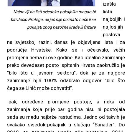
izašla
lista
Najnoviji na listi svjedoka-pokajnika mogao bi
najboljih i
biti Josip Protega, ali još nije poznato hoće li se
najlošijih
pokajati zbog bezočne krađe ili frizure
poslova
na svjetskoj razini, danas je objavljena lista i za
područje Hrvatske. Kako se i očekivalo, većih
promjena nema ni ove godine. Kao idealno zanimanje
preko devedeset posto ispitanih Hrvata zaokružilo je
“bilo što u javnom sektoru”, dok je za najgore
zanimanje njih 100% odabralo odgovor ”bilo što
čega se Linić može dohvatiti”.
Ipak, određene promjene postoje, a neka od
zanimanja koja prije par godina nisu ni postojala
sada su među najbrže rastućima. Jedno od takvih je
svakako svjedok-pokajnik u slučaju “Sanader”. Do