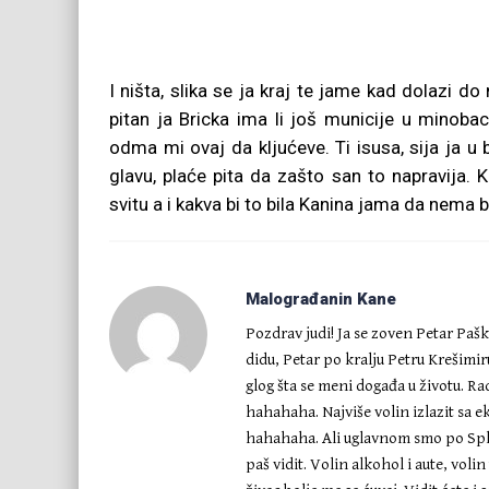
I ništa, slika se ja kraj te jame kad dolazi d
pitan ja Bricka ima li još municije u mino
odma mi ovaj da kljućeve. Ti isusa, sija ja u 
glavu, plaće pita da zašto san to napravija.
svitu a i kakva bi to bila Kanina jama da nema
Malograđanin Kane
Pozdrav judi! Ja se zoven Petar Paš
didu, Petar po kralju Petru Krešimi
glog šta se meni događa u životu. 
hahahaha. Najviše volin izlazit sa e
hahahaha. Ali uglavnom smo po Spl
paš vidit. Volin alkohol i aute, voli