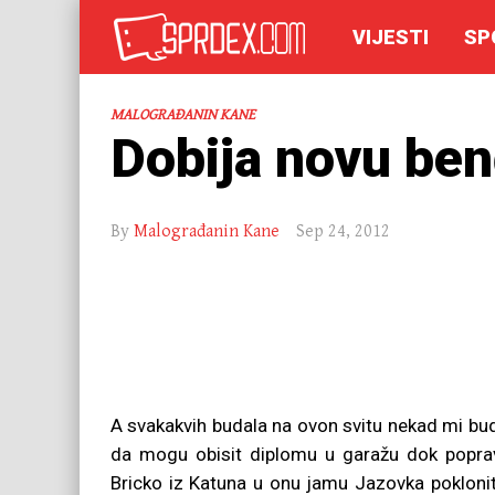
VIJESTI
SP
MALOGRAĐANIN KANE
Dobija novu be
By
Malograđanin Kane
Sep 24, 2012
A svakakvih budala na ovon svitu nekad mi bud
da mogu obisit diplomu u garažu dok popravl
Bricko iz Katuna u onu jamu Jazovka poklonit 