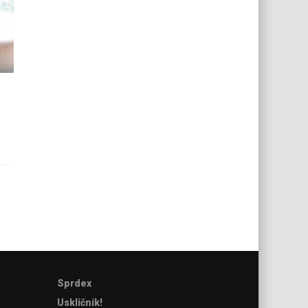
Sprdex
Uskličnik!