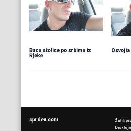
Baca stolice po srbima iz
Osvojia
Rjeke
sprdex.com
Želiš pi
Disklej