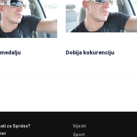
 medalju
Dobija kokurenciju
sati za Sprdex?
Vijesti
mer
Sport