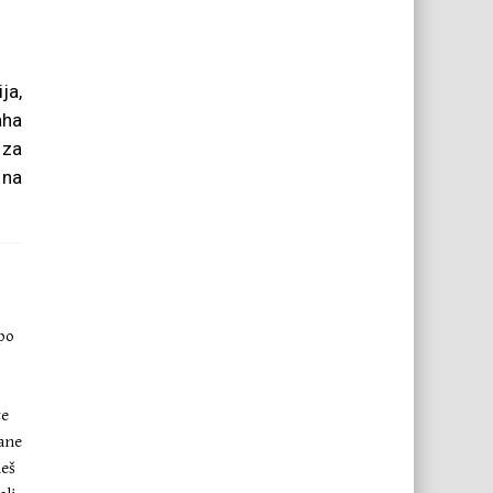
ja,
aha
 za
 na
 po
te
Kane
neš