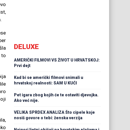
evo
st,
.
ese
ber
DELUXE
šla
 to
AMERIČKI FILMOVI VS ŽIVOT U HRVATSKOJ:
Prvi dejt
ija
Kad bi se američki filmovi snimali u
hrvatskoj realnosti: SAM U KUĆI
ile
oro
Pet igara zbog kojih će te ostaviti djevojka.
oji
Ako već nije.
VELIKA SPRDEX ANALIZA Što cipele koje
nosiš govore o tebi: ženska verzija
la,
cko
Najgori ljetni običaji na hrvatskim plažama i