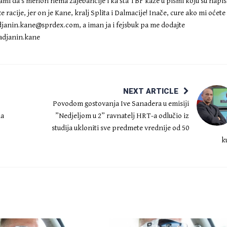
i sami da s menon nema zajebancije i ka šta TBF kaže u pismi koju su napis
racije, jer on je Kane, kralj Splita i Dalmacije! Inače, cure ako mi oćete
djanin.kane@sprdex.com
, a iman ja i fejsbuk pa me dodajte
djanin.kane
NEXT ARTICLE
Povodom gostovanja Ive Sanadera u emisiji
na
”Nedjeljom u 2” ravnatelj HRT-a odlučio iz
studija ukloniti sve predmete vrednije od 50
k