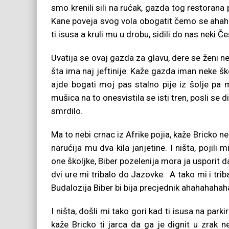
smo krenili sili na rućak, gazda tog restorana p
Kane poveja svog vola obogatit čemo se ahahah
ti isusa a kruli mu u drobu, sidili do nas neki Č
Uvatija se ovaj gazda za glavu, dere se ženi n
šta ima naj jeftinije. Kaže gazda iman neke ško
ajde bogati moj pas stalno pije iz šolje pa m
mušica na to onesvistila se isti tren, posli se d
smrdilo.
Ma to nebi crnac iz Afrike pojia, kaže Bricko 
narućija mu dva kila janjetine. I ništa, pojili
one školjke, Biber pozelenija mora ja usporit d
dvi ure mi tribalo do Jazovke. A tako mi i tri
Budalozija Biber bi bija precjednik ahahahaha
I ništa, došli mi tako gori kad ti isusa na parkir
kaže Bricko ti jarca da ga je dignit u zrak 