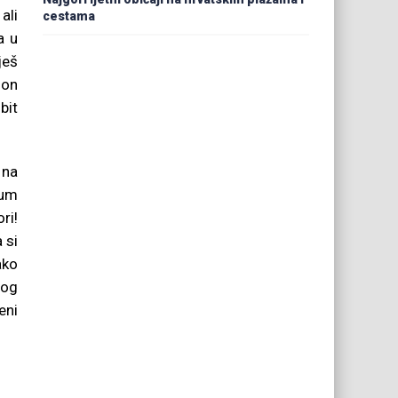
ali
cestama
a u
ješ
 on
bit
 na
dum
ri!
 si
ako
bog
eni