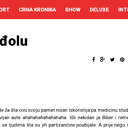
ORT
CRNA KRONIKA
SHOW
DELUXE
INT
nđolu
e ža šta ovu svoju pamet nisan iskoristija pa medicinu stud
jan aute ahahahahahahahaha. Išli nekidan ja Biber i rem
se ljudima šta su jih partizanćine poubijale. A prije nego 