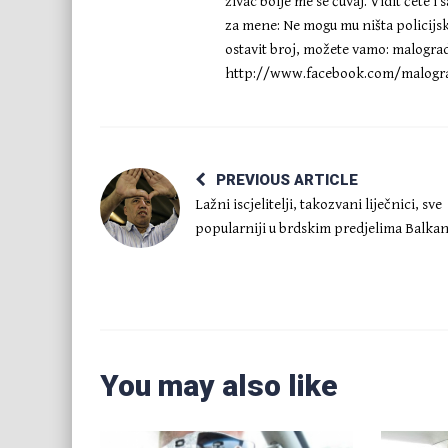
živac bolje me se ćuvaj. Vidit ćete 
za mene: Ne mogu mu ništa policijske 
ostavit broj, možete vamo:
malogra
http://www.facebook.com/malogra
PREVIOUS ARTICLE
Lažni iscjelitelji, takozvani liječnici, sve
popularniji u brdskim predjelima Balka
You may also like