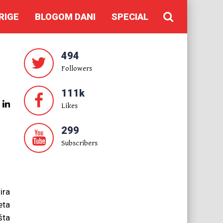
RIGE
BLOGOM DANI
SPECIAL
494
Followers
111k
Likes
299
Subscribers
ira
eta
šta