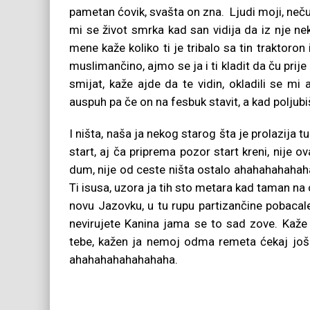
pametan ćovik, svašta on zna. Ljudi moji, neču v
mi se život smrka kad san vidija da iz nje nek
mene kaže koliko ti je tribalo sa tin traktoro
muslimančino, ajmo se ja i ti kladit da ču prij
smijat, kaže ajde da te vidin, okladili se m
auspuh pa če on na fesbuk stavit, a kad poljubiš
I ništa, naša ja nekog starog šta je prolazija tu
start, aj ča priprema pozor start kreni, nije
dum, nije od ceste ništa ostalo ahahahahahahah
Ti isusa, uzora ja tih sto metara kad taman na c
novu Jazovku, u tu rupu partizančine pobacale 
nevirujete Kanina jama se to sad zove. Kaže
tebe, kažen ja nemoj odma remeta ćekaj još 
ahahahahahahahaha.