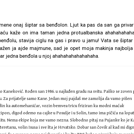
o mene onaj šiptar sa benđolon. Ljut ka pas da san ga privari
bacaću kaže on ima taman jedna protualbanska ahahahahah
benđolu, stavija ciglu na gas i pravo u jamu! Vata se šiptar
 Kažen ja ajde majmune, sad je opet moja makinja najbolja
 bar jedna benđola u njoj ahahahahahahahaha.
ko Kaneković. Rođen san 1986. u najluđen gradu na svitu. Paško se zoven
ru. Za prijatelje samo Kane. Jedan moj pajdaš me zamolija da vamo pišen
Radin ka automehanićar, vozin bemvea tricu friziran ka modni maćak
kipon, digod odemo na cajke u Posušje i u Solin, tamo ima pičića na lopa
itu. Nema ekipe koja me vamo nezna. Slobodno pitaj na Pujanke ko je 
n teretanu, volin Isusa i sve šta je Hrvatsko. Dobar san čovik al kad mi dig