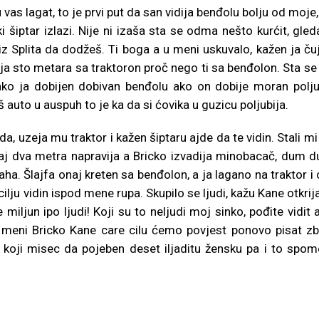
as lagat, to je prvi put da san vidija benđolu bolju od moje, 
i šiptar izlazi. Nije ni izaša sta se odma nešto kurćit, gled
n iz Splita da dodžeš. Ti boga a u meni uskuvalo, kažen ja ču
e ja sto metara sa traktoron proč nego ti sa benđolon. Sta se
i ako ja dobijen dobivan benđolu ako on dobije moran polju
 auto u auspuh to je ka da si ćovika u guzicu poljubija.
da, uzeja mu traktor i kažen šiptaru ajde da te vidin. Stali mi
 ovaj dva metra napravija a Bricko izvadija minobacač, dum 
a. Šlajfa onaj kreten sa benđolon, a ja lagano na traktor i o
ilju vidin ispod mene rupa. Skupilo se ljudi, kažu Kane otkrija
miljun ipo ljudi! Koji su to neljudi moj sinko, pođite vidit 
 meni Bricko Kane care cilu ćemo povjest ponovo pisat z
koji misec da pojeben deset iljaditu žensku pa i to spom