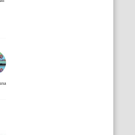
ali
una