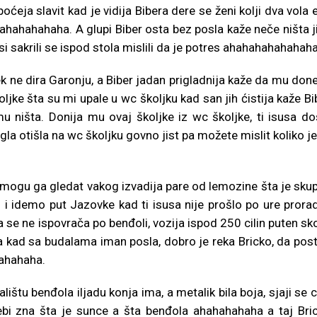
oćeja slavit kad je vidija Bibera dere se ženi kolji dva vola 
ahahahaha. A glupi Biber osta bez posla kaže neče ništa ji
esi sakrili se ispod stola mislili da je potres ahahahahahahaha
ek ne dira Garonju, a Biber jadan prigladnija kaže da mu don
ljke šta su mi upale u wc školjku kad san jih ćistija kaže Bi
u ništa. Donija mu ovaj školjke iz wc školjke, ti isusa do
igla otišla na wc školjku govno jist pa možete mislit koliko je
nemogu ga gledat vakog izvadija pare od lemozine šta je skup
 mi i idemo put Jazovke kad ti isusa nije prošlo po ure prorad
a se ne ispovrača po benđoli, vozija ispod 250 cilin puten sk
ba kad sa budalama iman posla, dobro je reka Bricko, da post
hahahaha.
alištu benđola iljadu konja ima, a metalik bila boja, sjaji se ci
nebi zna šta je sunce a šta benđola ahahahahaha a taj Bri