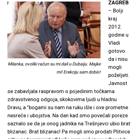
ZAGREB
– Bolji
kraj
2012.
godine u
Vladi
gotovo
da i nisu
Milanka, ovoliki račun su mi dali u Dubaiju. Majke
mogli
mi! Erekciju sam dobio!
poželjeti.
Javnost
se zabavljala raspravom o pojedinim točkama
zdravstvenog odgoja, skokovima ljudi u hladnu
Dravu, a ”bogami su nam na ruku išle i ove prometne
nesreće i ubojstva. Na dan kad smo povećali poreze
saznalo se da je onog jadnika na Trešnjevci ubio brat
blizanac. Brat blizanac! Pa mogli smo prodati Plitvice