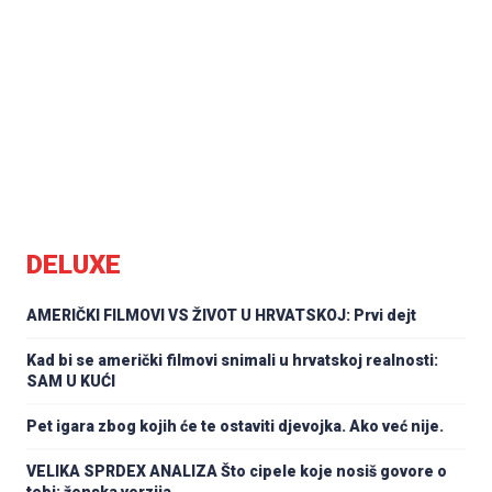
DELUXE
AMERIČKI FILMOVI VS ŽIVOT U HRVATSKOJ: Prvi dejt
Kad bi se američki filmovi snimali u hrvatskoj realnosti:
SAM U KUĆI
Pet igara zbog kojih će te ostaviti djevojka. Ako već nije.
VELIKA SPRDEX ANALIZA Što cipele koje nosiš govore o
tebi: ženska verzija