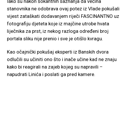
Iako su nakon šokantnih saznanja da većina
stanovnika ne odobrava ovaj potez iz Vlade pokušali
vijest zataškati dodavanjem riječi FASCINANTNO uz
fotografiju djeteta koje iz majčine utrobe hvata
liječnika za prst, iz nekog razloga određeni broj
portala sliku nije prenio i sve je otišlo kvragu.
Kao očajnički pokušaj eksperti iz Banskih dvora
odlučili su učiniti ono što i inače učine kad ne znaju
kako bi reagirali na zajeb kojeg su napravili –
napudrati Linića i poslati ga pred kamere.