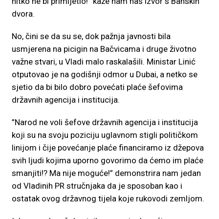
nitko ne bi primijetio!” kaže nam naš izvor s Banskih
dvora.
No, čini se da su se, dok pažnja javnosti bila
usmjerena na picigin na Bačvicama i druge životno
važne stvari, u Vladi malo raskalašili. Ministar Linić
otputovao je na godišnji odmor u Dubai, a netko se
sjetio da bi bilo dobro povećati plaće šefovima
državnih agencija i institucija.
”Narod ne voli šefove državnih agencija i institucija
koji su na svoju poziciju uglavnom stigli političkom
linijom i čije povećanje plaće financiramo iz džepova
svih ljudi kojima uporno govorimo da ćemo im plaće
smanjiti!? Ma nije moguće!” demonstrira nam jedan
od Vladinih PR stručnjaka da je sposoban kao i
ostatak ovog državnog tijela koje rukovodi zemljom.