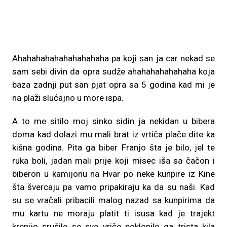
Ahahahahahahahahahaha pa koji san ja car nekad se
sam sebi divin da opra sudže ahahahahahahaha koja
baza zadnji put san pjat opra sa 5 godina kad mi je
na plaži slućajno u more ispa.
A to me sitilo moj sinko sidin ja nekidan u bibera
doma kad dolazi mu mali brat iz vrtiča plače dite ka
kišna godina. Pita ga biber Franjo šta je bilo, jel te
ruka boli, jadan mali prije koji misec iša sa čačon i
biberon u kamijonu na Hvar po neke kunpire iz Kine
šta švercaju pa vamo pripakiraju ka da su naši. Kad
su se vračali pribacili malog nazad sa kunpirima da
mu kartu ne moraju platit ti isusa kad je trajekt
krenijo srušile se sve vriče poklopilo ga trista kila