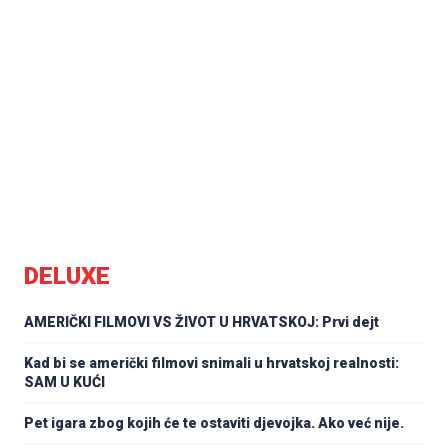
DELUXE
AMERIČKI FILMOVI VS ŽIVOT U HRVATSKOJ: Prvi dejt
Kad bi se američki filmovi snimali u hrvatskoj realnosti:
SAM U KUĆI
Pet igara zbog kojih će te ostaviti djevojka. Ako već nije.