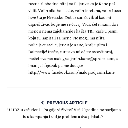
nezna. Slobodno pitaj na Pujanke ko je Kane paš
vidit. Volin alkohol i aute, volin teretanu, volin Isusa
i sve šta je Hrvatsko. Dobar san čovik al kad mi
digneš živac bolje me se ćuvaj. Vidit ćete i sami da s
menon nema zajebancije i ka šta TBF kaže u pismi
koju su napisali za mene: Ne mogu mu ništa
policijske racije, jer on je Kane, kralj Splita i
Dalmacije! Inače, cure ako mi oćete ostavit broj,
možete vamo:
malogradjanin.kane@sprdex.com
, a
iman ja i fejsbuk pa me dodajte
http://www.facebook.com/malogradjanin.kane
PREVIOUS ARTICLE
U HDZ-u začuđeni: ”Pa gdje vi živite? Već 20 godina ponavljamo
istu kampanju i sad je problem u dva plakata?”