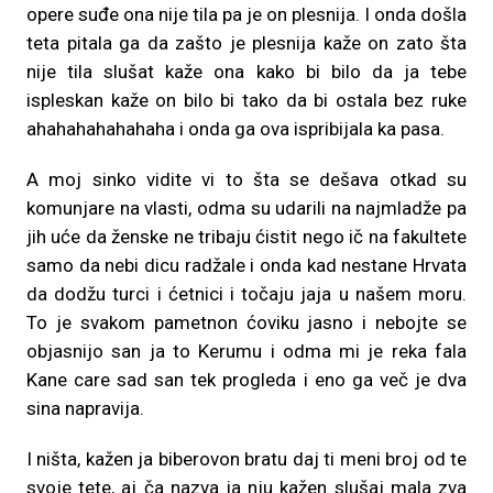
opere suđe ona nije tila pa je on plesnija. I onda došla
teta pitala ga da zašto je plesnija kaže on zato šta
nije tila slušat kaže ona kako bi bilo da ja tebe
ispleskan kaže on bilo bi tako da bi ostala bez ruke
ahahahahahahaha i onda ga ova ispribijala ka pasa.
A moj sinko vidite vi to šta se dešava otkad su
komunjare na vlasti, odma su udarili na najmladže pa
jih uće da ženske ne tribaju ćistit nego ič na fakultete
samo da nebi dicu radžale i onda kad nestane Hrvata
da dodžu turci i ćetnici i točaju jaja u našem moru.
To je svakom pametnon ćoviku jasno i nebojte se
objasnijo san ja to Kerumu i odma mi je reka fala
Kane care sad san tek progleda i eno ga več je dva
sina napravija.
I ništa, kažen ja biberovon bratu daj ti meni broj od te
svoje tete, aj ča nazva ja nju kažen slušaj mala zva