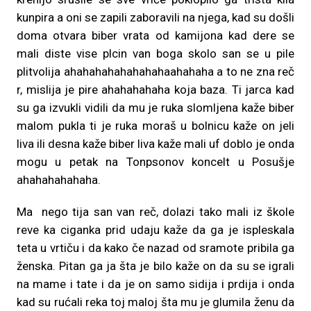
kunpira a oni se zapili zaboravili na njega, kad su došli
doma otvara biber vrata od kamijona kad dere se
mali diste vise plcin van boga skolo san se u pile
plitvolija ahahahahahahahahaahahaha a to ne zna reč
r, mislija je pire ahahahahaha koja baza. Ti jarca kad
su ga izvukli vidili da mu je ruka slomljena kaže biber
malom pukla ti je ruka moraš u bolnicu kaže on jeli
liva ili desna kaže biber liva kaže mali uf doblo je onda
mogu u petak na Tonpsonov koncelt u Posušje
ahahahahahaha.
Ma nego tija san van reč, dolazi tako mali iz škole
reve ka ciganka prid udaju kaže da ga je ispleskala
teta u vrtiču i da kako če nazad od sramote pribila ga
ženska. Pitan ga ja šta je bilo kaže on da su se igrali
na mame i tate i da je on samo sidija i prdija i onda
kad su rućali reka toj maloj šta mu je glumila ženu da