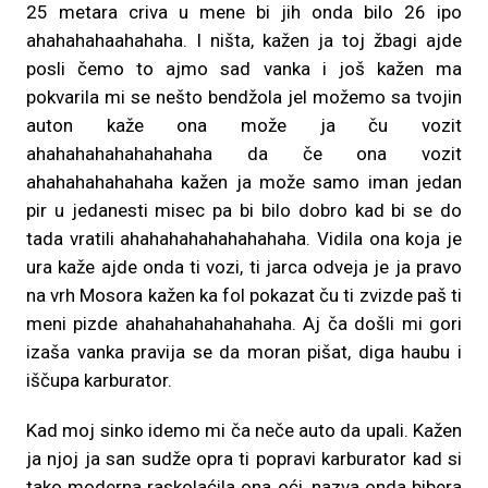
25 metara criva u mene bi jih onda bilo 26 ipo
ahahahahaahahaha. I ništa, kažen ja toj žbagi ajde
posli čemo to ajmo sad vanka i još kažen ma
pokvarila mi se nešto bendžola jel možemo sa tvojin
auton kaže ona može ja ču vozit
ahahahahahahahahaha da če ona vozit
ahahahahahahaha kažen ja može samo iman jedan
pir u jedanesti misec pa bi bilo dobro kad bi se do
tada vratili ahahahahahahahahaha. Vidila ona koja je
ura kaže ajde onda ti vozi, ti jarca odveja je ja pravo
na vrh Mosora kažen ka fol pokazat ču ti zvizde paš ti
meni pizde ahahahahahahahaha. Aj ča došli mi gori
izaša vanka pravija se da moran pišat, diga haubu i
iščupa karburator.
Kad moj sinko idemo mi ča neče auto da upali. Kažen
ja njoj ja san sudže opra ti popravi karburator kad si
tako moderna raskolaćila ona oći, nazva onda bibera