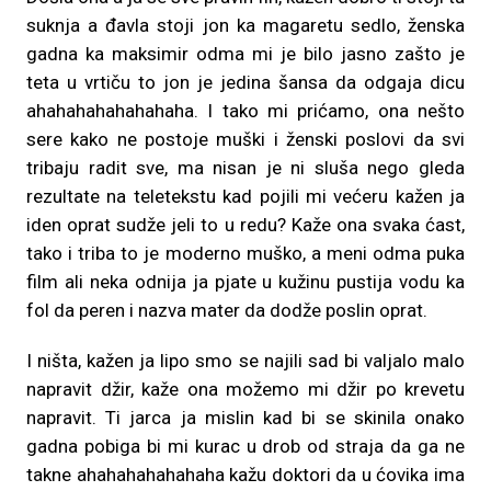
suknja a đavla stoji jon ka magaretu sedlo, ženska
gadna ka maksimir odma mi je bilo jasno zašto je
teta u vrtiču to jon je jedina šansa da odgaja dicu
ahahahahahahahaha. I tako mi prićamo, ona nešto
sere kako ne postoje muški i ženski poslovi da svi
tribaju radit sve, ma nisan je ni sluša nego gleda
rezultate na teletekstu kad pojili mi većeru kažen ja
iden oprat sudže jeli to u redu? Kaže ona svaka ćast,
tako i triba to je moderno muško, a meni odma puka
film ali neka odnija ja pjate u kužinu pustija vodu ka
fol da peren i nazva mater da dodže poslin oprat.
I ništa, kažen ja lipo smo se najili sad bi valjalo malo
napravit džir, kaže ona možemo mi džir po krevetu
napravit. Ti jarca ja mislin kad bi se skinila onako
gadna pobiga bi mi kurac u drob od straja da ga ne
takne ahahahahahahaha kažu doktori da u ćovika ima