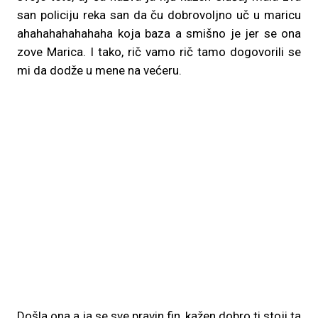
san policiju reka san da ču dobrovoljno uč u maricu
ahahahahahahaha koja baza a smišno je jer se ona
zove Marica. I tako, rič vamo rič tamo dogovorili se
mi da dodže u mene na većeru.
Došla ona a ja se sve pravin fin, kažen dobro ti stoji ta