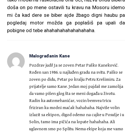
doša on po mene ostavili tu kravu na Mosoru idemo
mi ča kad dere se biber ajde žbago digni haubu pa
pogledaj motor možda ga poplašiš pa upali da
pobigne od tebe ahahahahahahahahaha.
Malograđanin Kane
Pozdrav judi! Ja se zoven Petar Paško Kaneković.
Rođen san 1986. u najluđen gradu na svitu. Paško se
zoven po didu, Petar po kralju Petru Krešimiru. Za
prijatelje samo Kane. Jedan moj pajdaš me zamolija
da vamo pišen glog šta se meni događa u životu.
Radin ka automehanićar, vozin bemvea tricu
friziran ka modni maćak hahahaha. Najviše volin
izlazit sa ekipon, digod odemo na cajke u Posušje i u
Solin, tamo ima pičića na lopate hahahaha. Ali
uglavnom smo po Splitu. Nema ekipe koja me vamo