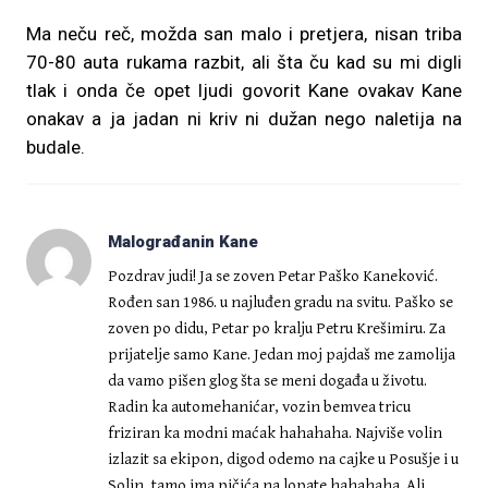
Ma neču reč, možda san malo i pretjera, nisan triba
70-80 auta rukama razbit, ali šta ču kad su mi digli
tlak i onda če opet ljudi govorit Kane ovakav Kane
onakav a ja jadan ni kriv ni dužan nego naletija na
budale.
Malograđanin Kane
Pozdrav judi! Ja se zoven Petar Paško Kaneković.
Rođen san 1986. u najluđen gradu na svitu. Paško se
zoven po didu, Petar po kralju Petru Krešimiru. Za
prijatelje samo Kane. Jedan moj pajdaš me zamolija
da vamo pišen glog šta se meni događa u životu.
Radin ka automehanićar, vozin bemvea tricu
friziran ka modni maćak hahahaha. Najviše volin
izlazit sa ekipon, digod odemo na cajke u Posušje i u
Solin, tamo ima pičića na lopate hahahaha. Ali