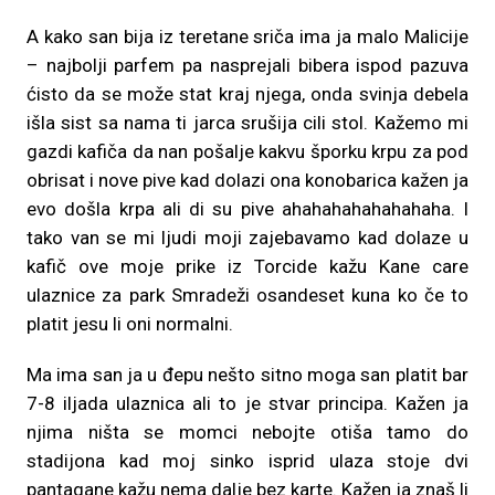
A kako san bija iz teretane sriča ima ja malo Malicije
– najbolji parfem pa nasprejali bibera ispod pazuva
ćisto da se može stat kraj njega, onda svinja debela
išla sist sa nama ti jarca srušija cili stol. Kažemo mi
gazdi kafiča da nan pošalje kakvu šporku krpu za pod
obrisat i nove pive kad dolazi ona konobarica kažen ja
evo došla krpa ali di su pive ahahahahahahahaha. I
tako van se mi ljudi moji zajebavamo kad dolaze u
kafič ove moje prike iz Torcide kažu Kane care
ulaznice za park Smradeži osandeset kuna ko če to
platit jesu li oni normalni.
Ma ima san ja u đepu nešto sitno moga san platit bar
7-8 iljada ulaznica ali to je stvar principa. Kažen ja
njima ništa se momci nebojte otiša tamo do
stadijona kad moj sinko isprid ulaza stoje dvi
pantagane kažu nema dalje bez karte. Kažen ja znaš li