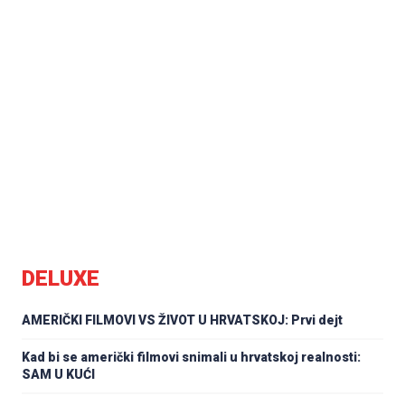
DELUXE
AMERIČKI FILMOVI VS ŽIVOT U HRVATSKOJ: Prvi dejt
Kad bi se američki filmovi snimali u hrvatskoj realnosti:
SAM U KUĆI