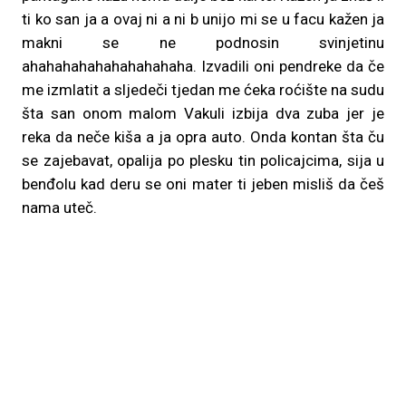
ti ko san ja a ovaj ni a ni b unijo mi se u facu kažen ja
makni se ne podnosin svinjetinu
ahahahahahahahahahaha. Izvadili oni pendreke da če
me izmlatit a sljedeči tjedan me ćeka roćište na sudu
šta san onom malom Vakuli izbija dva zuba jer je
reka da neče kiša a ja opra auto. Onda kontan šta ču
se zajebavat, opalija po plesku tin policajcima, sija u
benđolu kad deru se oni mater ti jeben misliš da češ
nama uteč.