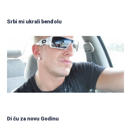
Srbi mi ukrali benđolu
Di ču za novu Godinu