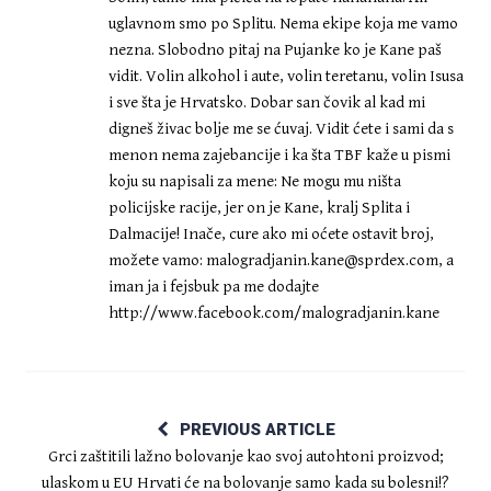
uglavnom smo po Splitu. Nema ekipe koja me vamo
nezna. Slobodno pitaj na Pujanke ko je Kane paš
vidit. Volin alkohol i aute, volin teretanu, volin Isusa
i sve šta je Hrvatsko. Dobar san čovik al kad mi
digneš živac bolje me se ćuvaj. Vidit ćete i sami da s
menon nema zajebancije i ka šta TBF kaže u pismi
koju su napisali za mene: Ne mogu mu ništa
policijske racije, jer on je Kane, kralj Splita i
Dalmacije! Inače, cure ako mi oćete ostavit broj,
možete vamo:
malogradjanin.kane@sprdex.com
, a
iman ja i fejsbuk pa me dodajte
http://www.facebook.com/malogradjanin.kane
PREVIOUS ARTICLE
Grci zaštitili lažno bolovanje kao svoj autohtoni proizvod;
ulaskom u EU Hrvati će na bolovanje samo kada su bolesni!?