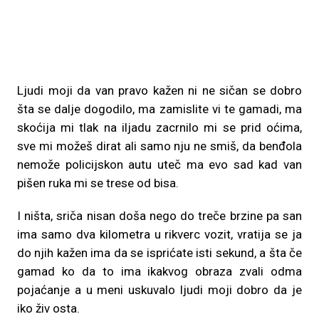
Ljudi moji da van pravo kažen ni ne sičan se dobro
šta se dalje dogodilo, ma zamislite vi te gamadi, ma
skoćija mi tlak na iljadu zacrnilo mi se prid oćima,
sve mi možeš dirat ali samo nju ne smiš, da benđola
nemože policijskon autu uteč ma evo sad kad van
pišen ruka mi se trese od bisa.
I ništa, sriča nisan doša nego do treče brzine pa san
ima samo dva kilometra u rikverc vozit, vratija se ja
do njih kažen ima da se isprićate isti sekund, a šta če
gamad ko da to ima ikakvog obraza zvali odma
pojaćanje a u meni uskuvalo ljudi moji dobro da je
iko živ osta.