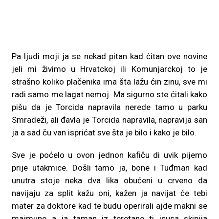
Pa ljudi moji ja se nekad pitan kad ćitan ove novine
jeli mi živimo u Hrvatckoj ili Komunjarckoj to je
strašno koliko plačenika ima šta lažu ćin zinu, sve mi
radi samo me lagat nemoj. Ma sigurno ste ćitali kako
pišu da je Torcida napravila nerede tamo u parku
Smradeži, ali đavla je Torcida napravila, napravija san
ja a sad ču van isprićat sve šta je bilo i kako je bilo.
Sve je poćelo u ovon jednon kafiču di uvik pijemo
prije utakmice. Došli tamo ja, bone i Tuđman kad
unutra stoje neka dva lika obućeni u crveno da
navijaju za split kažu oni, kažen ja navijat če tebi
mater za doktore kad te budu operirali ajde makni se
majmune a ja taman iz teretane ti isusa skinija