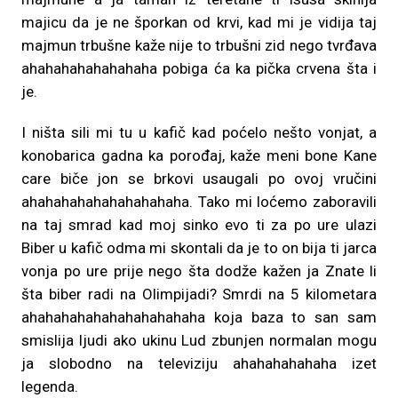
majicu da je ne šporkan od krvi, kad mi je vidija taj
majmun trbušne kaže nije to trbušni zid nego tvrđava
ahahahahahahahaha pobiga ća ka pička crvena šta i
je.
I ništa sili mi tu u kafič kad poćelo nešto vonjat, a
konobarica gadna ka porođaj, kaže meni bone Kane
care biče jon se brkovi usaugali po ovoj vručini
ahahahahahahahahahaha. Tako mi loćemo zaboravili
na taj smrad kad moj sinko evo ti za po ure ulazi
Biber u kafič odma mi skontali da je to on bija ti jarca
vonja po ure prije nego šta dodže kažen ja Znate li
šta biber radi na Olimpijadi? Smrdi na 5 kilometara
ahahahahahahahahahahaha koja baza to san sam
smislija ljudi ako ukinu Lud zbunjen normalan mogu
ja slobodno na televiziju ahahahahahaha izet
legenda.